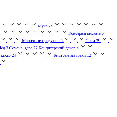
3
Мука
24
Консервы мясные
6
Молочные продукты
5
Соки
39
ед
3
Семена, ядра
22
Кондитерский декор
4
 какао
24
Быстрые завтраки
12
2