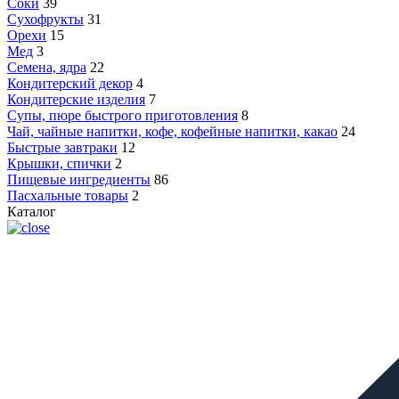
Соки
39
Сухофрукты
31
Орехи
15
Мед
3
Семена, ядра
22
Кондитерский декор
4
Кондитерские изделия
7
Супы, пюре быстрого приготовления
8
Чай, чайные напитки, кофе, кофейные напитки, какао
24
Быстрые завтраки
12
Крышки, спички
2
Пищевые ингредиенты
86
Пасхальные товары
2
Каталог