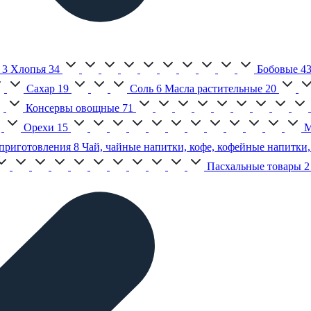
3
Хлопья
34
Бобовые
4
Сахар
19
Соль
6
Масла растительные
20
Консервы овощные
71
Орехи
15
М
приготовления
8
Чай, чайные напитки, кофе, кофейные напитки,
Пасхальные товары