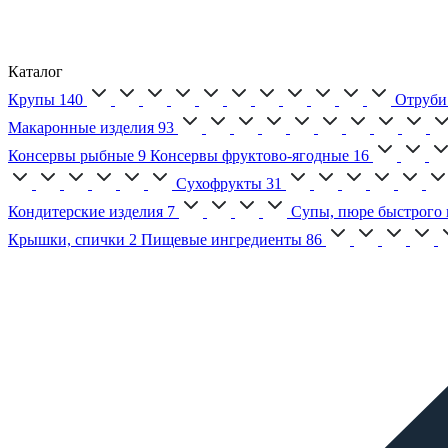
Каталог
Крупы
140
Отруби
Макаронные изделия
93
Консервы рыбные
9
Консервы фруктово-ягодные
16
Сухофрукты
31
Кондитерские изделия
7
Супы, пюре быстрого 
Крышки, спички
2
Пищевые ингредиенты
86