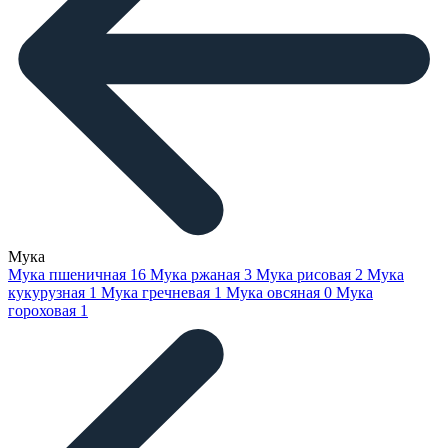
Мука
Мука пшеничная
16
Мука ржаная
3
Мука рисовая
2
Мука
кукурузная
1
Мука гречневая
1
Мука овсяная
0
Мука
гороховая
1