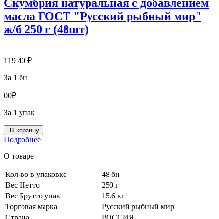
Скумбрия натуральная с добавлением
масла ГОСТ "Русский рыбный мир"
ж/б 250 г (48шт)
119
40
₽
За 1 бн
0
0
₽
За 1 упак
В корзину
Подробнее
О товаре
Кол-во в упаковке
48 бн
Вес Нетто
250 г
Вес Брутто упак
15.6 кг
Торговая марка
Русский рыбный мир
Страна
РОССИЯ