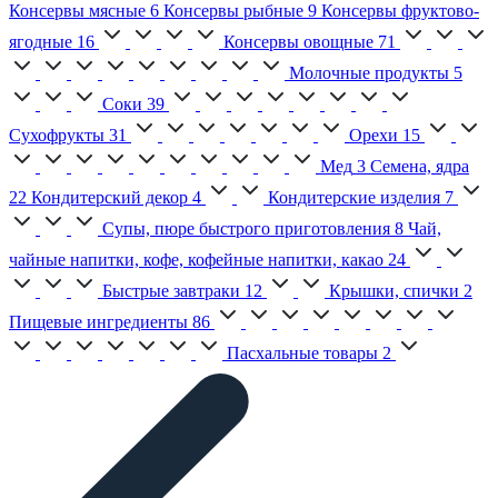
Консервы мясные
6
Консервы рыбные
9
Консервы фруктово-
ягодные
16
Консервы овощные
71
Молочные продукты
5
Соки
39
Сухофрукты
31
Орехи
15
Мед
3
Семена, ядра
22
Кондитерский декор
4
Кондитерские изделия
7
Супы, пюре быстрого приготовления
8
Чай,
чайные напитки, кофе, кофейные напитки, какао
24
Быстрые завтраки
12
Крышки, спички
2
Пищевые ингредиенты
86
Пасхальные товары
2