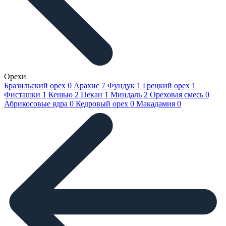
Орехи
Бразильский орех
0
Арахис
7
Фундук
1
Грецкий орех
1
Фисташки
1
Кешью
2
Пекан
1
Миндаль
2
Ореховая смесь
0
Абрикосовые ядра
0
Кедровый орех
0
Макадамия
0