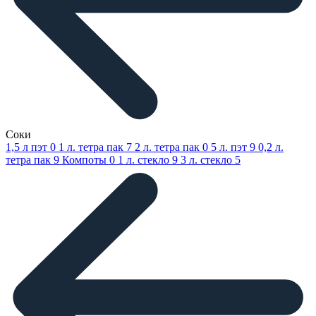
Соки
1,5 л пэт
0
1 л. тетра пак
7
2 л. тетра пак
0
5 л. пэт
9
0,2 л.
тетра пак
9
Компоты
0
1 л. стекло
9
3 л. стекло
5