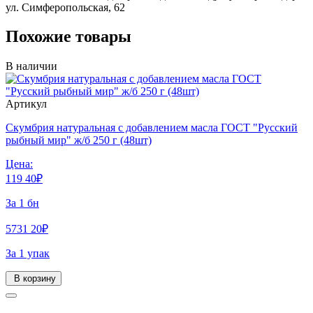
ул. Симферопольская, 62
Похожие товары
В наличии
Артикул
Скумбрия натуральная с добавлением масла ГОСТ "Русский
рыбный мир" ж/б 250 г (48шт)
Цена:
119
40
₽
За 1 бн
5731
20
₽
За 1 упак
В корзину