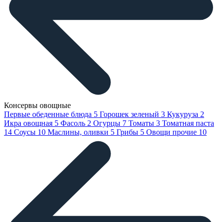
Консервы овощные
Первые обеденные блюда
5
Горошек зеленый
3
Кукуруза
2
Икра овощная
5
Фасоль
2
Огурцы
7
Томаты
3
Томатная паста
14
Соусы
10
Маслины, оливки
5
Грибы
5
Овощи прочие
10