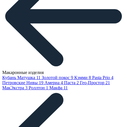
Макаронные изделия
Кубань Матушка
11
Золотой покос
9
Кэмми
8
Pasta Prio
4
Петровские Нивы
19
Америа
4
Паста
2
Гео-Простор
21
МакЭкстра
3
Роллтон
1
Макфа
11