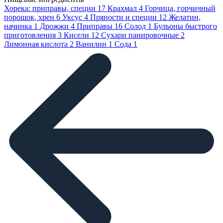
Хорека: приправы, специи
17
Крахмал
4
Горчица, горчичный
порошок, хрен
6
Уксус
4
Пряности и специи
12
Желатин,
начинка
1
Дрожжи
4
Приправы
16
Солод
1
Бульоны быстрого
приготовления
3
Кисели
12
Сухари панировочные
2
Лимонная кислота
2
Ванилин
1
Сода
1