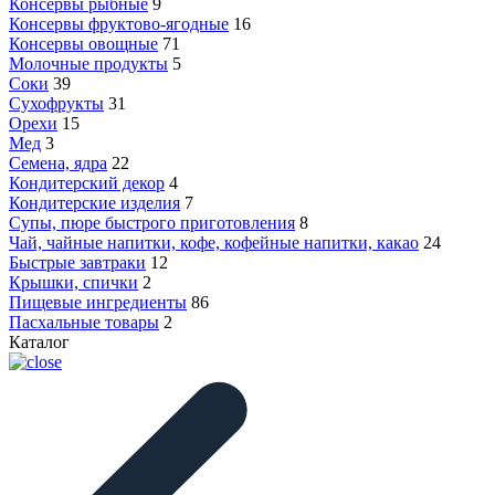
Консервы рыбные
9
Консервы фруктово-ягодные
16
Консервы овощные
71
Молочные продукты
5
Соки
39
Сухофрукты
31
Орехи
15
Мед
3
Семена, ядра
22
Кондитерский декор
4
Кондитерские изделия
7
Супы, пюре быстрого приготовления
8
Чай, чайные напитки, кофе, кофейные напитки, какао
24
Быстрые завтраки
12
Крышки, спички
2
Пищевые ингредиенты
86
Пасхальные товары
2
Каталог