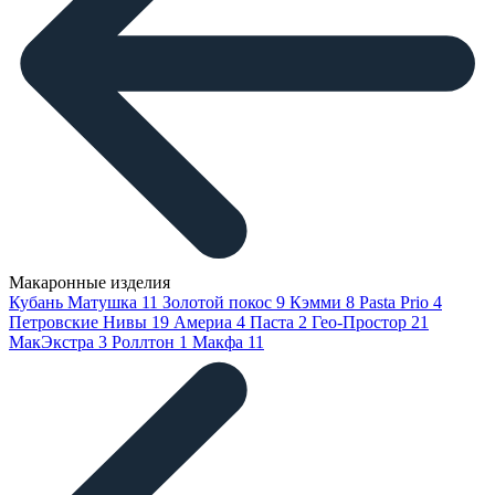
Макаронные изделия
Кубань Матушка
11
Золотой покос
9
Кэмми
8
Pasta Prio
4
Петровские Нивы
19
Америа
4
Паста
2
Гео-Простор
21
МакЭкстра
3
Роллтон
1
Макфа
11