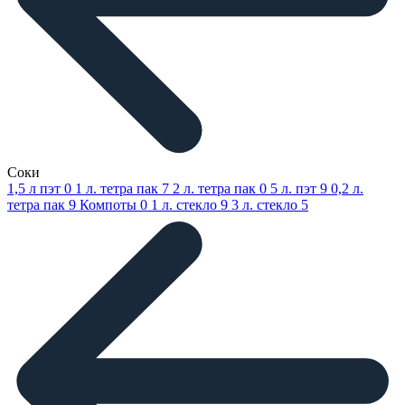
Соки
1,5 л пэт
0
1 л. тетра пак
7
2 л. тетра пак
0
5 л. пэт
9
0,2 л.
тетра пак
9
Компоты
0
1 л. стекло
9
3 л. стекло
5