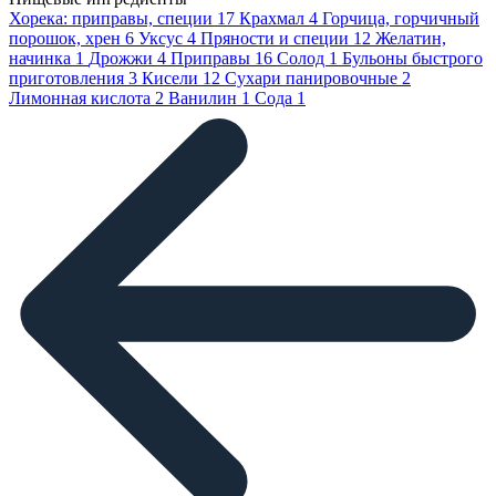
Хорека: приправы, специи
17
Крахмал
4
Горчица, горчичный
порошок, хрен
6
Уксус
4
Пряности и специи
12
Желатин,
начинка
1
Дрожжи
4
Приправы
16
Солод
1
Бульоны быстрого
приготовления
3
Кисели
12
Сухари панировочные
2
Лимонная кислота
2
Ванилин
1
Сода
1