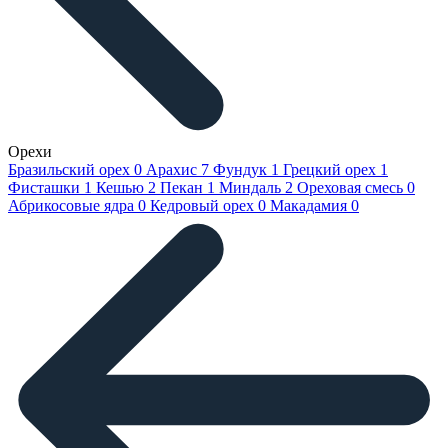
Орехи
Бразильский орех
0
Арахис
7
Фундук
1
Грецкий орех
1
Фисташки
1
Кешью
2
Пекан
1
Миндаль
2
Ореховая смесь
0
Абрикосовые ядра
0
Кедровый орех
0
Макадамия
0