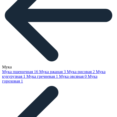
Мука
Мука пшеничная
16
Мука ржаная
3
Мука рисовая
2
Мука
кукурузная
1
Мука гречневая
1
Мука овсяная
0
Мука
гороховая
1