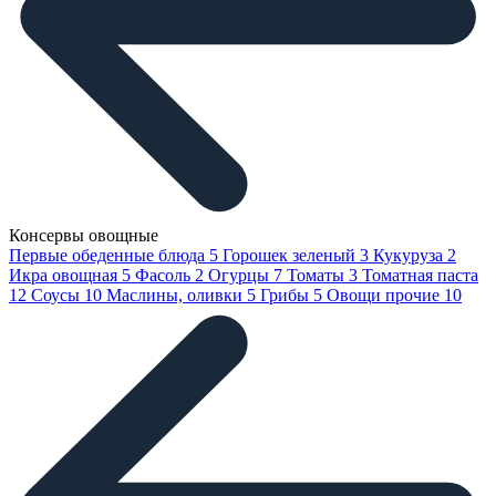
Консервы овощные
Первые обеденные блюда
5
Горошек зеленый
3
Кукуруза
2
Икра овощная
5
Фасоль
2
Огурцы
7
Томаты
3
Томатная паста
12
Соусы
10
Маслины, оливки
5
Грибы
5
Овощи прочие
10