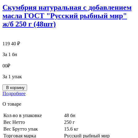
Скумбрия натуральная с добавлением
масла ГОСТ "Русский рыбный мир"
ж/б 250 г (48шт)
119
40
₽
За 1 бн
0
0
₽
За 1 упак
В корзину
Подробнее
О товаре
Кол-во в упаковке
48 бн
Вес Нетто
250 г
Вес Брутто упак
15.6 кг
Торговая марка
Русский рыбный мир