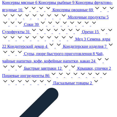
Консервы мясные
6
Консервы рыбные
9
Консервы фруктово-
ягодные
16
Консервы овощные
69
Молочные продукты
5
Соки
39
Сухофрукты
31
Орехи
15
Мед
3
Семена, ядра
22
Кондитерский декор
4
Кондитерские изделия
7
Супы, пюре быстрого приготовления
8
Чай,
чайные напитки, кофе, кофейные напитки, какао
24
Быстрые завтраки
12
Крышки, спички
2
Пищевые ингредиенты
86
Пасхальные товары
2