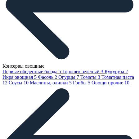
Консервы овощные
Первые обеденные блюда
5
Горошек зеленый
3
Кукуруза
2
Икра овощная
5
Фасоль
2
Огурцы
7
Томаты
3
Томатная паста
12
Соусы
10
Маслины, оливки
5
Грибы
5
Овощи прочие
10