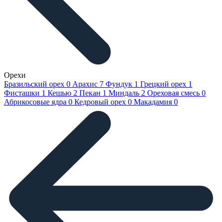
Орехи
Бразильский орех
0
Арахис
7
Фундук
1
Грецкий орех
1
Фисташки
1
Кешью
2
Пекан
1
Миндаль
2
Ореховая смесь
0
Абрикосовые ядра
0
Кедровый орех
0
Макадамия
0