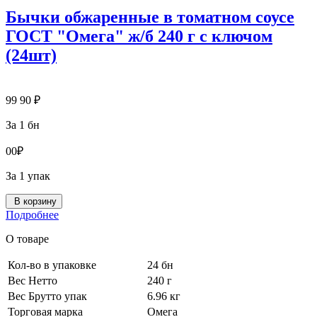
Бычки обжаренные в томатном соусе
ГОСТ "Омега" ж/б 240 г с ключом
(24шт)
99
90
₽
За 1 бн
0
0
₽
За 1 упак
В корзину
Подробнее
О товаре
Кол-во в упаковке
24 бн
Вес Нетто
240 г
Вес Брутто упак
6.96 кг
Торговая марка
Омега