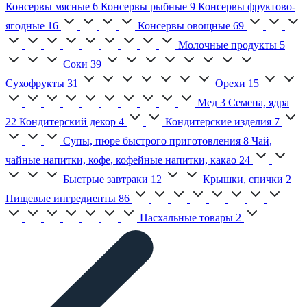
Консервы мясные
6
Консервы рыбные
9
Консервы фруктово-
ягодные
16
Консервы овощные
69
Молочные продукты
5
Соки
39
Сухофрукты
31
Орехи
15
Мед
3
Семена, ядра
22
Кондитерский декор
4
Кондитерские изделия
7
Супы, пюре быстрого приготовления
8
Чай,
чайные напитки, кофе, кофейные напитки, какао
24
Быстрые завтраки
12
Крышки, спички
2
Пищевые ингредиенты
86
Пасхальные товары
2