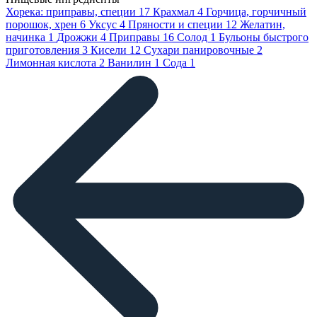
Хорека: приправы, специи
17
Крахмал
4
Горчица, горчичный
порошок, хрен
6
Уксус
4
Пряности и специи
12
Желатин,
начинка
1
Дрожжи
4
Приправы
16
Солод
1
Бульоны быстрого
приготовления
3
Кисели
12
Сухари панировочные
2
Лимонная кислота
2
Ванилин
1
Сода
1