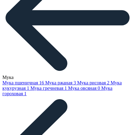
Мука
Мука пшеничная
16
Мука ржаная
3
Мука рисовая
2
Мука
кукурузная
1
Мука гречневая
1
Мука овсяная
0
Мука
гороховая
1