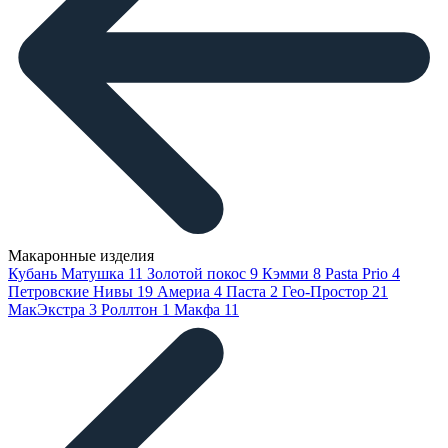
Макаронные изделия
Кубань Матушка
11
Золотой покос
9
Кэмми
8
Pasta Prio
4
Петровские Нивы
19
Америа
4
Паста
2
Гео-Простор
21
МакЭкстра
3
Роллтон
1
Макфа
11