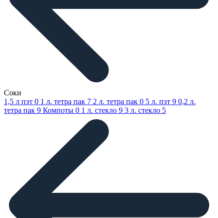
Соки
1,5 л пэт
0
1 л. тетра пак
7
2 л. тетра пак
0
5 л. пэт
9
0,2 л.
тетра пак
9
Компоты
0
1 л. стекло
9
3 л. стекло
5