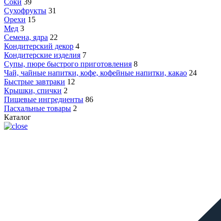
Соки
39
Сухофрукты
31
Орехи
15
Мед
3
Семена, ядра
22
Кондитерский декор
4
Кондитерские изделия
7
Супы, пюре быстрого приготовления
8
Чай, чайные напитки, кофе, кофейные напитки, какао
24
Быстрые завтраки
12
Крышки, спички
2
Пищевые ингредиенты
86
Пасхальные товары
2
Каталог