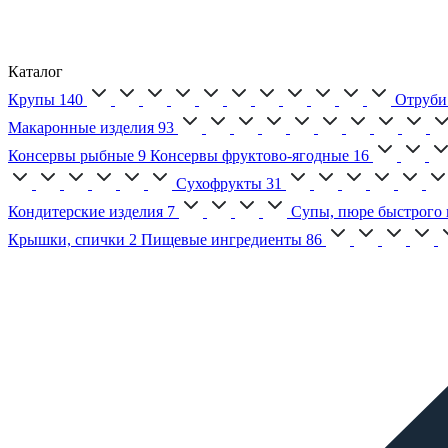
Каталог
Крупы
140
Отруби
Макаронные изделия
93
Консервы рыбные
9
Консервы фруктово-ягодные
16
Сухофрукты
31
Кондитерские изделия
7
Супы, пюре быстрого 
Крышки, спички
2
Пищевые ингредиенты
86