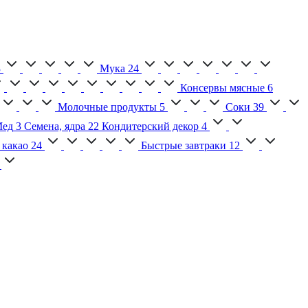
3
Мука
24
Консервы мясные
6
Молочные продукты
5
Соки
39
ед
3
Семена, ядра
22
Кондитерский декор
4
 какао
24
Быстрые завтраки
12
2