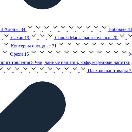
3
Хлопья
34
Бобовые
4
Сахар
19
Соль
6
Масла растительные
20
Консервы овощные
71
Орехи
15
М
приготовления
8
Чай, чайные напитки, кофе, кофейные напитки,
Пасхальные товары