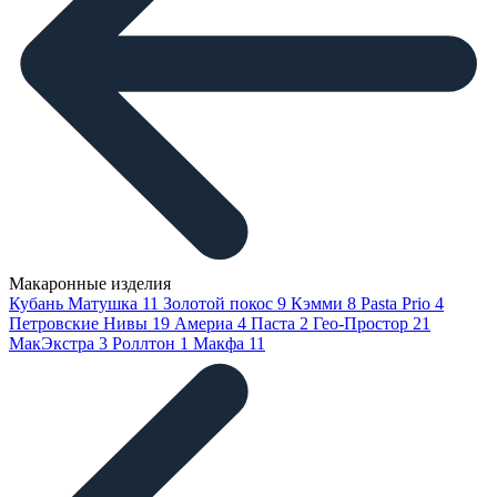
Макаронные изделия
Кубань Матушка
11
Золотой покос
9
Кэмми
8
Pasta Prio
4
Петровские Нивы
19
Америа
4
Паста
2
Гео-Простор
21
МакЭкстра
3
Роллтон
1
Макфа
11