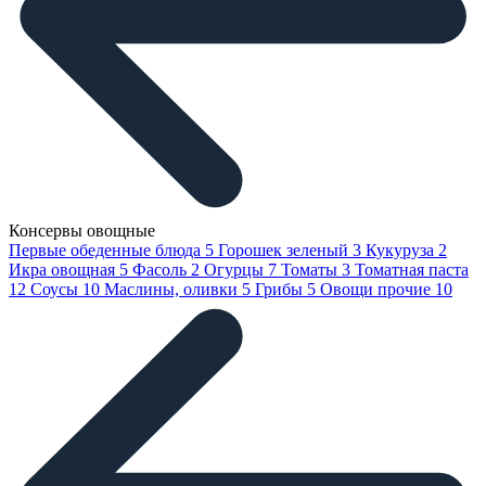
Консервы овощные
Первые обеденные блюда
5
Горошек зеленый
3
Кукуруза
2
Икра овощная
5
Фасоль
2
Огурцы
7
Томаты
3
Томатная паста
12
Соусы
10
Маслины, оливки
5
Грибы
5
Овощи прочие
10