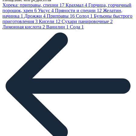
Хорека: приправы, специи
17
Крахмал
4
Горчица, горчичный
порошок, хрен
6
Уксус
4
Пряности и специи
12
Желатин,
начинка
1
Дрожжи
4
Приправы
16
Солод
1
Бульоны быстрого
приготовления
3
Кисели
12
Сухари панировочные
2
Лимонная кислота
2
Ванилин
1
Сода
1