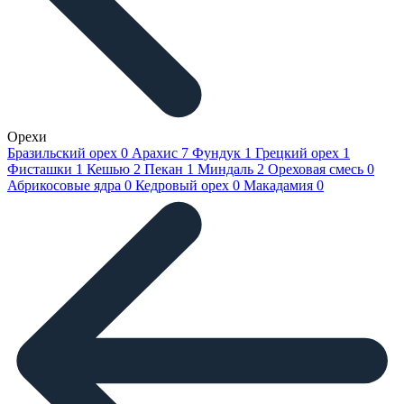
Орехи
Бразильский орех
0
Арахис
7
Фундук
1
Грецкий орех
1
Фисташки
1
Кешью
2
Пекан
1
Миндаль
2
Ореховая смесь
0
Абрикосовые ядра
0
Кедровый орех
0
Макадамия
0