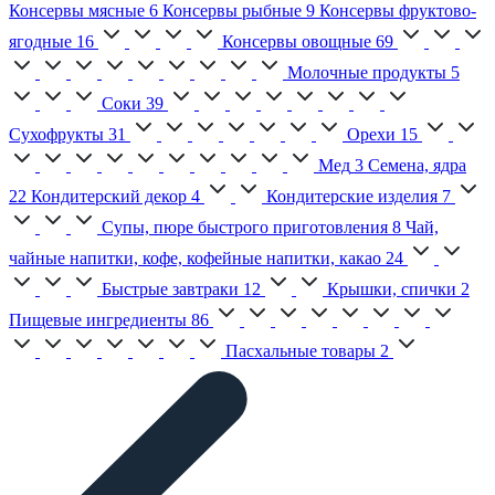
Консервы мясные
6
Консервы рыбные
9
Консервы фруктово-
ягодные
16
Консервы овощные
69
Молочные продукты
5
Соки
39
Сухофрукты
31
Орехи
15
Мед
3
Семена, ядра
22
Кондитерский декор
4
Кондитерские изделия
7
Супы, пюре быстрого приготовления
8
Чай,
чайные напитки, кофе, кофейные напитки, какао
24
Быстрые завтраки
12
Крышки, спички
2
Пищевые ингредиенты
86
Пасхальные товары
2