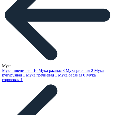
Мука
Мука пшеничная
16
Мука ржаная
3
Мука рисовая
2
Мука
кукурузная
1
Мука гречневая
1
Мука овсяная
0
Мука
гороховая
1