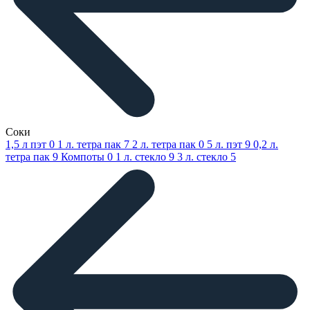
Соки
1,5 л пэт
0
1 л. тетра пак
7
2 л. тетра пак
0
5 л. пэт
9
0,2 л.
тетра пак
9
Компоты
0
1 л. стекло
9
3 л. стекло
5