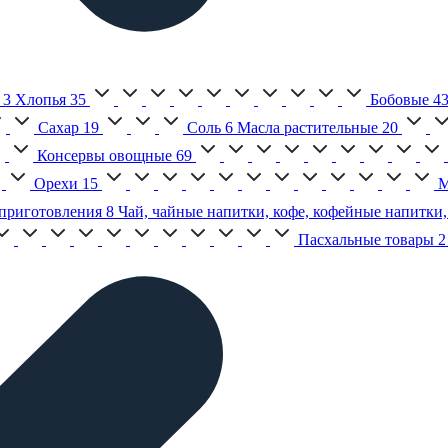
3
Хлопья
35
Бобовые
4
Сахар
19
Соль
6
Масла растительные
20
Консервы овощные
69
Орехи
15
М
приготовления
8
Чай, чайные напитки, кофе, кофейные напитки,
Пасхальные товары