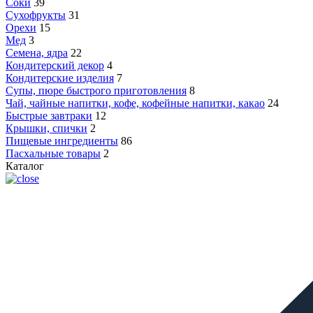
Соки
39
Сухофрукты
31
Орехи
15
Мед
3
Семена, ядра
22
Кондитерский декор
4
Кондитерские изделия
7
Супы, пюре быстрого приготовления
8
Чай, чайные напитки, кофе, кофейные напитки, какао
24
Быстрые завтраки
12
Крышки, спички
2
Пищевые ингредиенты
86
Пасхальные товары
2
Каталог