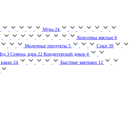
3
Мука
24
Консервы мясные
6
Молочные продукты
5
Соки
39
ед
3
Семена, ядра
22
Кондитерский декор
4
 какао
24
Быстрые завтраки
12
2