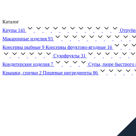
Каталог
Крупы
141
Отруби
Макаронные изделия
93
Консервы рыбные
9
Консервы фруктово-ягодные
16
Сухофрукты
31
Кондитерские изделия
7
Супы, пюре быстрого 
Крышки, спички
2
Пищевые ингредиенты
86