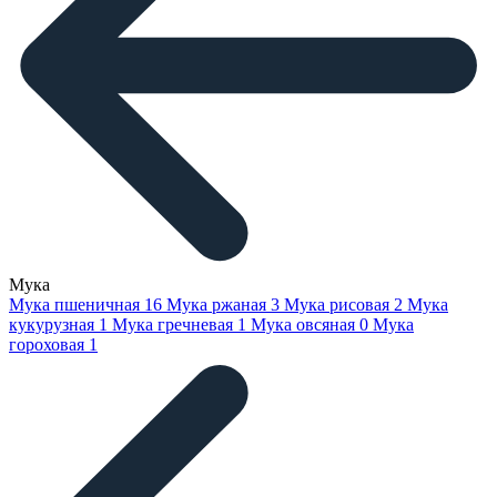
Мука
Мука пшеничная
16
Мука ржаная
3
Мука рисовая
2
Мука
кукурузная
1
Мука гречневая
1
Мука овсяная
0
Мука
гороховая
1