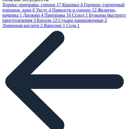
Хорека: приправы, специи
17
Крахмал
4
Горчица, горчичный
порошок, хрен
6
Уксус
4
Пряности и специи
12
Желатин,
начинка
1
Дрожжи
4
Приправы
16
Солод
1
Бульоны быстрого
приготовления
3
Кисели
12
Сухари панировочные
2
Лимонная кислота
2
Ванилин
1
Сода
1