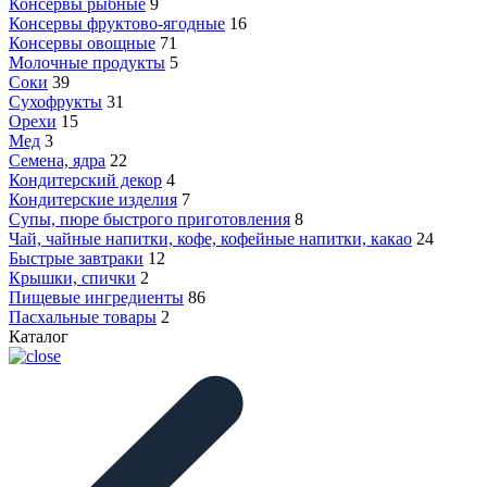
Консервы рыбные
9
Консервы фруктово-ягодные
16
Консервы овощные
71
Молочные продукты
5
Соки
39
Сухофрукты
31
Орехи
15
Мед
3
Семена, ядра
22
Кондитерский декор
4
Кондитерские изделия
7
Супы, пюре быстрого приготовления
8
Чай, чайные напитки, кофе, кофейные напитки, какао
24
Быстрые завтраки
12
Крышки, спички
2
Пищевые ингредиенты
86
Пасхальные товары
2
Каталог