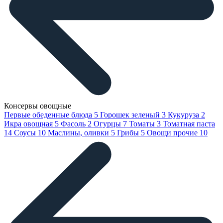
Консервы овощные
Первые обеденные блюда
5
Горошек зеленый
3
Кукуруза
2
Икра овощная
5
Фасоль
2
Огурцы
7
Томаты
3
Томатная паста
14
Соусы
10
Маслины, оливки
5
Грибы
5
Овощи прочие
10