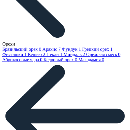
Орехи
Бразильский орех
0
Арахис
7
Фундук
1
Грецкий орех
1
Фисташки
1
Кешью
2
Пекан
1
Миндаль
2
Ореховая смесь
0
Абрикосовые ядра
0
Кедровый орех
0
Макадамия
0