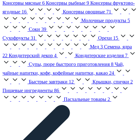
Консервы мясные
6
Консервы рыбные
9
Консервы фруктово-
ягодные
16
Консервы овощные
71
Молочные продукты
5
Соки
39
Сухофрукты
31
Орехи
15
Мед
3
Семена, ядра
22
Кондитерский декор
4
Кондитерские изделия
7
Супы, пюре быстрого приготовления
8
Чай,
чайные напитки, кофе, кофейные напитки, какао
24
Быстрые завтраки
12
Крышки, спички
2
Пищевые ингредиенты
86
Пасхальные товары
2