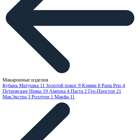
Макаронные изделия
Кубань Матушка
11
Золотой покос
9
Кэмми
8
Pasta Prio
4
Петровские Нивы
19
Америа
4
Паста
2
Гео-Простор
21
МакЭкстра
3
Роллтон
1
Макфа
11