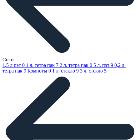
Соки
1,5 л пэт
0
1 л. тетра пак
7
2 л. тетра пак
0
5 л. пэт
9
0,2 л.
тетра пак
9
Компоты
0
1 л. стекло
9
3 л. стекло
5