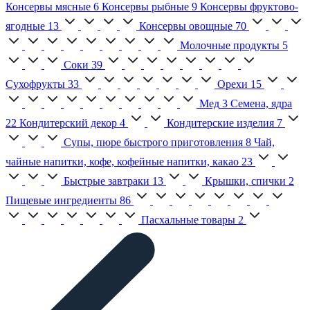
Консервы мясные
6
Консервы рыбные
9
Консервы фруктово-
ягодные
13
Консервы овощные
70
Молочные продукты
5
Соки
39
Сухофрукты
33
Орехи
15
Мед
3
Семена, ядра
22
Кондитерский декор
4
Кондитерские изделия
7
Супы, пюре быстрого приготовления
8
Чай,
чайные напитки, кофе, кофейные напитки, какао
23
Быстрые завтраки
13
Крышки, спички
2
Пищевые ингредиенты
86
Пасхальные товары
2