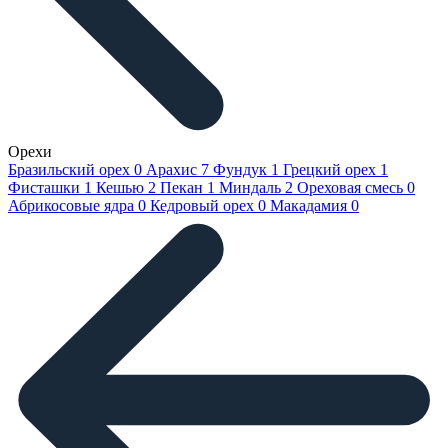
Орехи
Бразильский орех
0
Арахис
7
Фундук
1
Грецкий орех
1
Фисташки
1
Кешью
2
Пекан
1
Миндаль
2
Ореховая смесь
0
Абрикосовые ядра
0
Кедровый орех
0
Макадамия
0