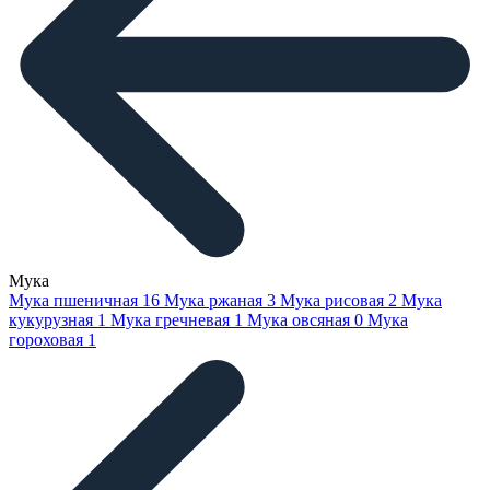
Мука
Мука пшеничная
16
Мука ржаная
3
Мука рисовая
2
Мука
кукурузная
1
Мука гречневая
1
Мука овсяная
0
Мука
гороховая
1