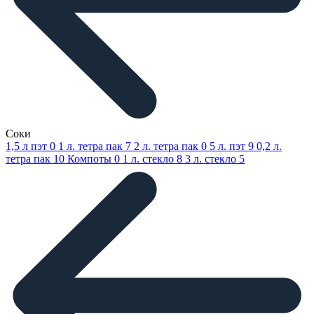
Соки
1,5 л пэт
0
1 л. тетра пак
7
2 л. тетра пак
0
5 л. пэт
9
0,2 л.
тетра пак
10
Компоты
0
1 л. стекло
8
3 л. стекло
5