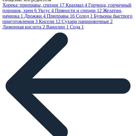
Хорека: приправы, специи
17
Крахмал
4
Горчица, горчичный
порошок, хрен
6
Уксус
4
Пряности и специи
12
Желатин,
начинка
1
Дрожжи
4
Приправы
16
Солод
1
Бульоны быстрого
приготовления
3
Кисели
12
Сухари панировочные
2
Лимонная кислота
2
Ванилин
1
Сода
1