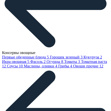
Консервы овощные
Первые обеденные блюда
5
Горошек зеленый
3
Кукуруза
2
Икра овощная
5
Фасоль
2
Огурцы
8
Томаты
3
Томатная паста
12
Соусы
10
Маслины, оливки
4
Грибы
4
Овощи прочие
12