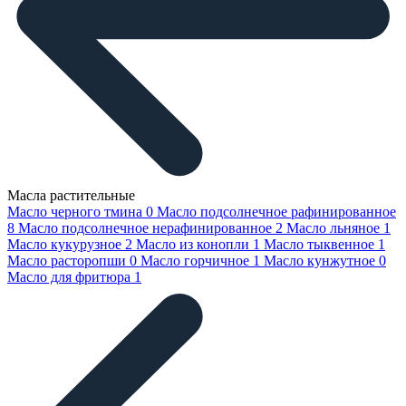
Масла растительные
Масло черного тмина
0
Масло подсолнечное рафинированное
8
Масло подсолнечное нерафинированное
2
Масло льняное
1
Масло кукурузное
2
Масло из конопли
1
Масло тыквенное
1
Масло расторопши
0
Масло горчичное
1
Масло кунжутное
0
Масло для фритюра
1