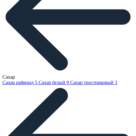
Сахар
Сахар рафинад
5
Сахар белый
9
Сахар тростниковый
3