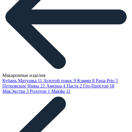
Макаронные изделия
Кубань Матушка
11
Золотой покос
9
Кэмми
8
Pasta Prio
5
Петровские Нивы
21
Америа
4
Паста
2
Гео-Простор
18
МакЭкстра
3
Роллтон
1
Макфа
11