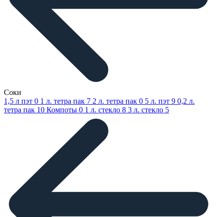
Соки
1,5 л пэт
0
1 л. тетра пак
7
2 л. тетра пак
0
5 л. пэт
9
0,2 л.
тетра пак
10
Компоты
0
1 л. стекло
8
3 л. стекло
5