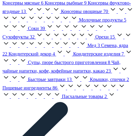
Консервы мясные
6
Консервы рыбные
9
Консервы фруктово-
ягодные
13
Консервы овощные
70
Молочные продукты
5
Соки
39
Сухофрукты
32
Орехи
15
Мед
3
Семена, ядра
22
Кондитерский декор
4
Кондитерские изделия
7
Супы, пюре быстрого приготовления
8
Чай,
чайные напитки, кофе, кофейные напитки, какао
23
Быстрые завтраки
13
Крышки, спички
2
Пищевые ингредиенты
86
Пасхальные товары
2