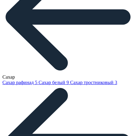
Сахар
Сахар рафинад
5
Сахар белый
9
Сахар тростниковый
3