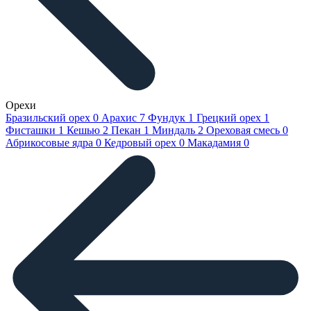
Орехи
Бразильский орех
0
Арахис
7
Фундук
1
Грецкий орех
1
Фисташки
1
Кешью
2
Пекан
1
Миндаль
2
Ореховая смесь
0
Абрикосовые ядра
0
Кедровый орех
0
Макадамия
0