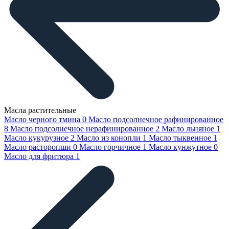
Масла растительные
Масло черного тмина
0
Масло подсолнечное рафинированное
8
Масло подсолнечное нерафинированное
2
Масло льняное
1
Масло кукурузное
2
Масло из конопли
1
Масло тыквенное
1
Масло расторопши
0
Масло горчичное
1
Масло кунжутное
0
Масло для фритюра
1