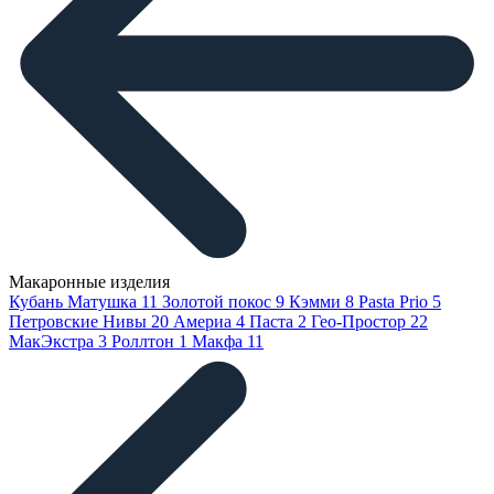
Макаронные изделия
Кубань Матушка
11
Золотой покос
9
Кэмми
8
Pasta Prio
5
Петровские Нивы
20
Америа
4
Паста
2
Гео-Простор
22
МакЭкстра
3
Роллтон
1
Макфа
11