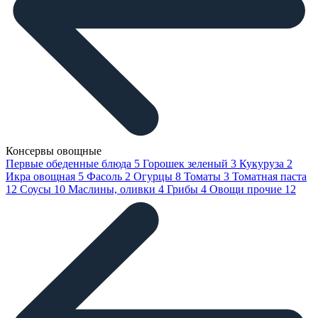
Консервы овощные
Первые обеденные блюда
5
Горошек зеленый
3
Кукуруза
2
Икра овощная
5
Фасоль
2
Огурцы
8
Томаты
3
Томатная паста
12
Соусы
10
Маслины, оливки
4
Грибы
4
Овощи прочие
12