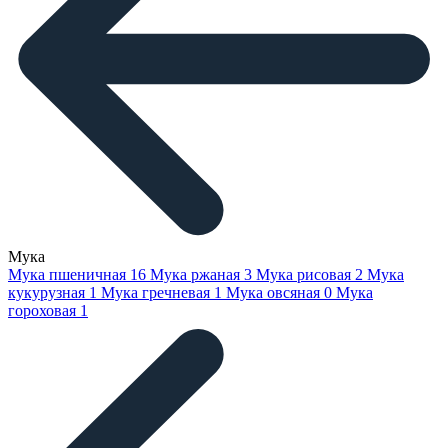
Мука
Мука пшеничная
16
Мука ржаная
3
Мука рисовая
2
Мука
кукурузная
1
Мука гречневая
1
Мука овсяная
0
Мука
гороховая
1