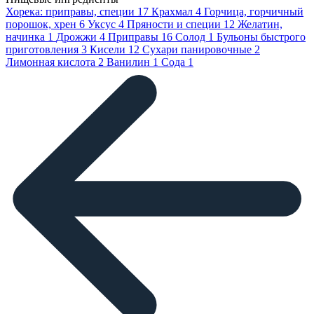
Хорека: приправы, специи
17
Крахмал
4
Горчица, горчичный
порошок, хрен
6
Уксус
4
Пряности и специи
12
Желатин,
начинка
1
Дрожжи
4
Приправы
16
Солод
1
Бульоны быстрого
приготовления
3
Кисели
12
Сухари панировочные
2
Лимонная кислота
2
Ванилин
1
Сода
1