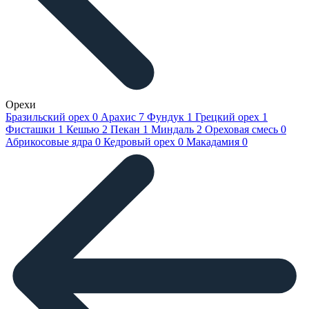
Орехи
Бразильский орех
0
Арахис
7
Фундук
1
Грецкий орех
1
Фисташки
1
Кешью
2
Пекан
1
Миндаль
2
Ореховая смесь
0
Абрикосовые ядра
0
Кедровый орех
0
Макадамия
0