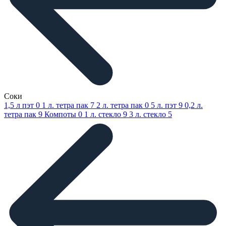
Соки
1,5 л пэт
0
1 л. тетра пак
7
2 л. тетра пак
0
5 л. пэт
9
0,2 л.
тетра пак
9
Компоты
0
1 л. стекло
9
3 л. стекло
5