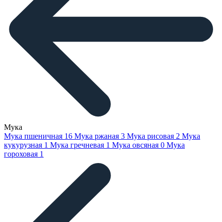
Мука
Мука пшеничная
16
Мука ржаная
3
Мука рисовая
2
Мука
кукурузная
1
Мука гречневая
1
Мука овсяная
0
Мука
гороховая
1