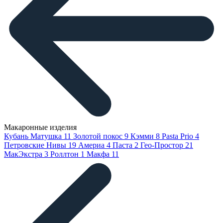
Макаронные изделия
Кубань Матушка
11
Золотой покос
9
Кэмми
8
Pasta Prio
4
Петровские Нивы
19
Америа
4
Паста
2
Гео-Простор
21
МакЭкстра
3
Роллтон
1
Макфа
11