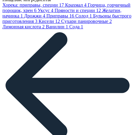
Хорека: приправы, специи
17
Крахмал
4
Горчица, горчичный
порошок, хрен
6
Уксус
4
Пряности и специи
12
Желатин,
начинка
1
Дрожжи
4
Приправы
16
Солод
1
Бульоны быстрого
приготовления
3
Кисели
12
Сухари панировочные
2
Лимонная кислота
2
Ванилин
1
Сода
1