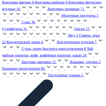
Консервы мясные
6
Консервы рыбные
9
Консервы фруктово-
ягодные
16
Консервы овощные
71
Молочные продукты
5
Соки
39
Сухофрукты
31
Орехи
15
Мед
3
Семена, ядра
22
Кондитерский декор
4
Кондитерские изделия
7
Супы, пюре быстрого приготовления
8
Чай,
чайные напитки, кофе, кофейные напитки, какао
24
Быстрые завтраки
12
Крышки, спички
2
Пищевые ингредиенты
86
Пасхальные товары
2