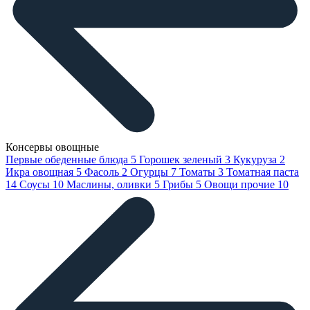
Консервы овощные
Первые обеденные блюда
5
Горошек зеленый
3
Кукуруза
2
Икра овощная
5
Фасоль
2
Огурцы
7
Томаты
3
Томатная паста
14
Соусы
10
Маслины, оливки
5
Грибы
5
Овощи прочие
10