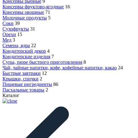
Консервы рыбные
9
Консервы фруктово-ягодные
16
Консервы овощные
71
Молочные продукты
5
Соки
39
Сухофрукты
31
Орехи
15
Мед
3
Семена, ядра
22
Кондитерский декор
4
Кондитерские изделия
7
Супы, пюре быстрого приготовления
8
Чай, чайные напитки, кофе, кофейные напитки, какао
24
Быстрые завтраки
12
Крышки, спички
2
Пищевые ингредиенты
86
Пасхальные товары
2
Каталог