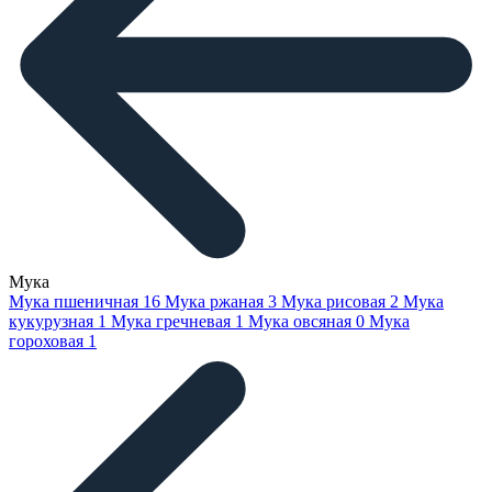
Мука
Мука пшеничная
16
Мука ржаная
3
Мука рисовая
2
Мука
кукурузная
1
Мука гречневая
1
Мука овсяная
0
Мука
гороховая
1