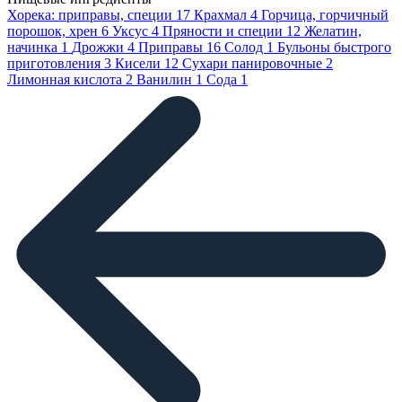
Хорека: приправы, специи
17
Крахмал
4
Горчица, горчичный
порошок, хрен
6
Уксус
4
Пряности и специи
12
Желатин,
начинка
1
Дрожжи
4
Приправы
16
Солод
1
Бульоны быстрого
приготовления
3
Кисели
12
Сухари панировочные
2
Лимонная кислота
2
Ванилин
1
Сода
1