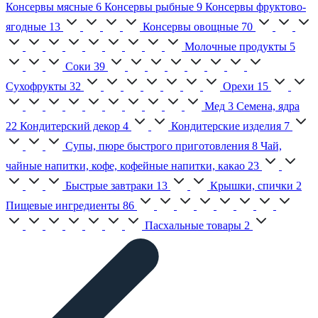
Консервы мясные
6
Консервы рыбные
9
Консервы фруктово-
ягодные
13
Консервы овощные
70
Молочные продукты
5
Соки
39
Сухофрукты
32
Орехи
15
Мед
3
Семена, ядра
22
Кондитерский декор
4
Кондитерские изделия
7
Супы, пюре быстрого приготовления
8
Чай,
чайные напитки, кофе, кофейные напитки, какао
23
Быстрые завтраки
13
Крышки, спички
2
Пищевые ингредиенты
86
Пасхальные товары
2