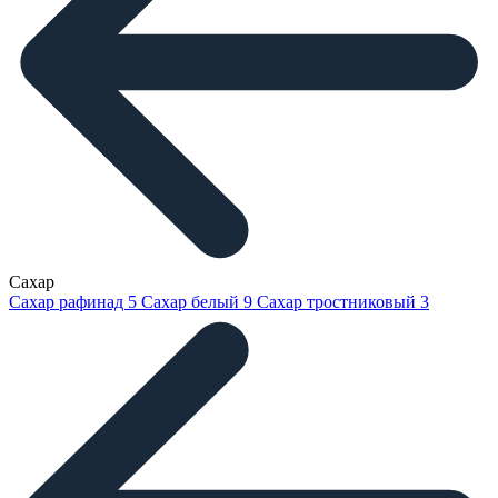
Сахар
Сахар рафинад
5
Сахар белый
9
Сахар тростниковый
3