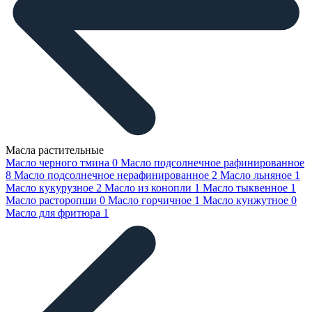
Масла растительные
Масло черного тмина
0
Масло подсолнечное рафинированное
8
Масло подсолнечное нерафинированное
2
Масло льняное
1
Масло кукурузное
2
Масло из конопли
1
Масло тыквенное
1
Масло расторопши
0
Масло горчичное
1
Масло кунжутное
0
Масло для фритюра
1