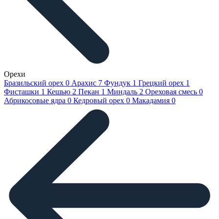
Орехи
Бразильский орех
0
Арахис
7
Фундук
1
Грецкий орех
1
Фисташки
1
Кешью
2
Пекан
1
Миндаль
2
Ореховая смесь
0
Абрикосовые ядра
0
Кедровый орех
0
Макадамия
0