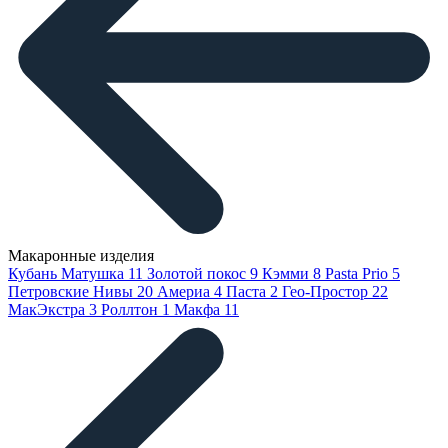
Макаронные изделия
Кубань Матушка
11
Золотой покос
9
Кэмми
8
Pasta Prio
5
Петровские Нивы
20
Америа
4
Паста
2
Гео-Простор
22
МакЭкстра
3
Роллтон
1
Макфа
11