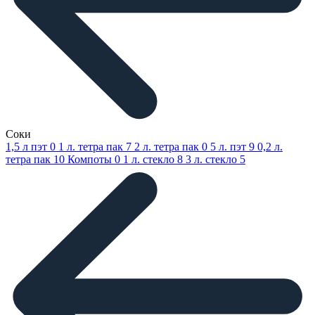
Соки
1,5 л пэт
0
1 л. тетра пак
7
2 л. тетра пак
0
5 л. пэт
9
0,2 л.
тетра пак
10
Компоты
0
1 л. стекло
8
3 л. стекло
5