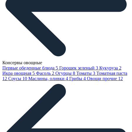
Консервы овощные
Первые обеденные блюда
5
Горошек зеленый
3
Кукуруза
2
Икра овощная
5
Фасоль
2
Огурцы
8
Томаты
3
Томатная паста
12
Соусы
10
Маслины, оливки
4
Грибы
4
Овощи прочие
12