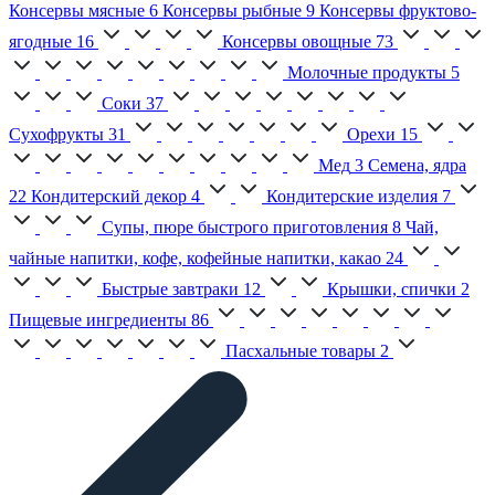
Консервы мясные
6
Консервы рыбные
9
Консервы фруктово-
ягодные
16
Консервы овощные
73
Молочные продукты
5
Соки
37
Сухофрукты
31
Орехи
15
Мед
3
Семена, ядра
22
Кондитерский декор
4
Кондитерские изделия
7
Супы, пюре быстрого приготовления
8
Чай,
чайные напитки, кофе, кофейные напитки, какао
24
Быстрые завтраки
12
Крышки, спички
2
Пищевые ингредиенты
86
Пасхальные товары
2