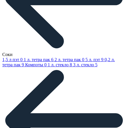
Соки
1,5 л пэт
0
1 л. тетра пак
6
2 л. тетра пак
0
5 л. пэт
9
0,2 л.
тетра пак
9
Компоты
0
1 л. стекло
8
3 л. стекло
5