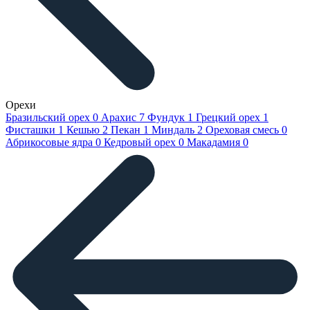
Орехи
Бразильский орех
0
Арахис
7
Фундук
1
Грецкий орех
1
Фисташки
1
Кешью
2
Пекан
1
Миндаль
2
Ореховая смесь
0
Абрикосовые ядра
0
Кедровый орех
0
Макадамия
0