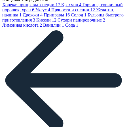
Хорека: приправы, специи
17
Крахмал
4
Горчица, горчичный
порошок, хрен
6
Уксус
4
Пряности и специи
12
Желатин,
начинка
1
Дрожжи
4
Приправы
16
Солод
1
Бульоны быстрого
приготовления
3
Кисели
12
Сухари панировочные
2
Лимонная кислота
2
Ванилин
1
Сода
1