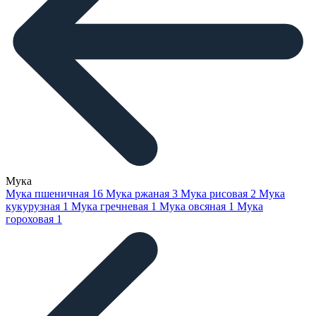
Мука
Мука пшеничная
16
Мука ржаная
3
Мука рисовая
2
Мука
кукурузная
1
Мука гречневая
1
Мука овсяная
1
Мука
гороховая
1