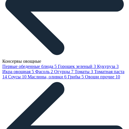
Консервы овощные
Первые обеденные блюда
5
Горошек зеленый
3
Кукуруза
3
Икра овощная
5
Фасоль
2
Огурцы
7
Томаты
3
Томатная паста
14
Соусы
10
Маслины, оливки
6
Грибы
5
Овощи прочие
10