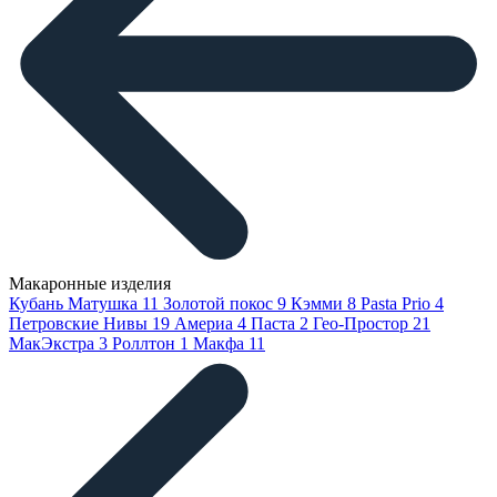
Макаронные изделия
Кубань Матушка
11
Золотой покос
9
Кэмми
8
Pasta Prio
4
Петровские Нивы
19
Америа
4
Паста
2
Гео-Простор
21
МакЭкстра
3
Роллтон
1
Макфа
11