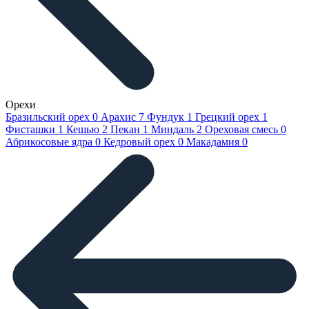
Орехи
Бразильский орех
0
Арахис
7
Фундук
1
Грецкий орех
1
Фисташки
1
Кешью
2
Пекан
1
Миндаль
2
Ореховая смесь
0
Абрикосовые ядра
0
Кедровый орех
0
Макадамия
0