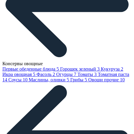
Консервы овощные
Первые обеденные блюда
5
Горошек зеленый
3
Кукуруза
2
Икра овощная
5
Фасоль
2
Огурцы
7
Томаты
3
Томатная паста
14
Соусы
10
Маслины, оливки
5
Грибы
5
Овощи прочие
10