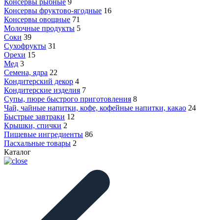
Консервы рыбные
9
Консервы фруктово-ягодные
16
Консервы овощные
71
Молочные продукты
5
Соки
39
Сухофрукты
31
Орехи
15
Мед
3
Семена, ядра
22
Кондитерский декор
4
Кондитерские изделия
7
Супы, пюре быстрого приготовления
8
Чай, чайные напитки, кофе, кофейные напитки, какао
24
Быстрые завтраки
12
Крышки, спички
2
Пищевые ингредиенты
86
Пасхальные товары
2
Каталог