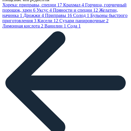
Хорека: приправы, специи
17
Крахмал
4
Горчица, горчичный
порошок, хрен
6
Уксус
4
Пряности и специи
12
Желатин,
начинка
1
Дрожжи
4
Приправы
16
Солод
1
Бульоны быстрого
приготовления
3
Кисели
12
Сухари панировочные
2
Лимонная кислота
2
Ванилин
1
Сода
1