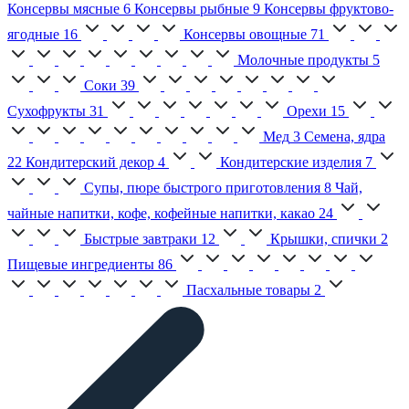
Консервы мясные
6
Консервы рыбные
9
Консервы фруктово-
ягодные
16
Консервы овощные
71
Молочные продукты
5
Соки
39
Сухофрукты
31
Орехи
15
Мед
3
Семена, ядра
22
Кондитерский декор
4
Кондитерские изделия
7
Супы, пюре быстрого приготовления
8
Чай,
чайные напитки, кофе, кофейные напитки, какао
24
Быстрые завтраки
12
Крышки, спички
2
Пищевые ингредиенты
86
Пасхальные товары
2