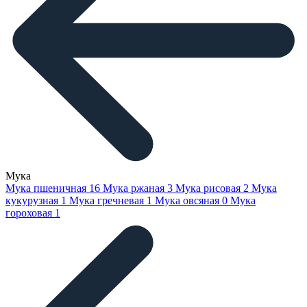
Мука
Мука пшеничная
16
Мука ржаная
3
Мука рисовая
2
Мука
кукурузная
1
Мука гречневая
1
Мука овсяная
0
Мука
гороховая
1