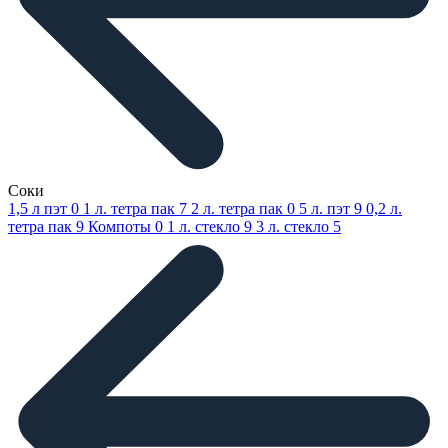
Соки
1,5 л пэт
0
1 л. тетра пак
7
2 л. тетра пак
0
5 л. пэт
9
0,2 л.
тетра пак
9
Компоты
0
1 л. стекло
9
3 л. стекло
5