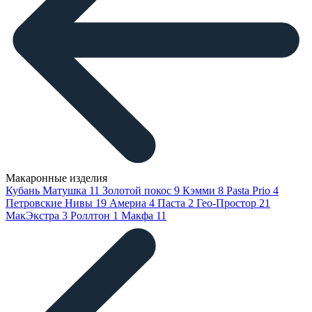
Макаронные изделия
Кубань Матушка
11
Золотой покос
9
Кэмми
8
Pasta Prio
4
Петровские Нивы
19
Америа
4
Паста
2
Гео-Простор
21
МакЭкстра
3
Роллтон
1
Макфа
11