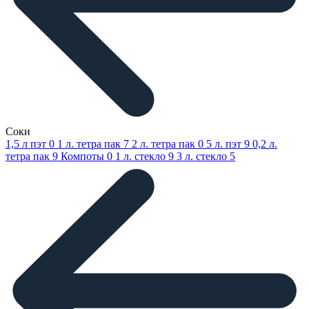
Соки
1,5 л пэт
0
1 л. тетра пак
7
2 л. тетра пак
0
5 л. пэт
9
0,2 л.
тетра пак
9
Компоты
0
1 л. стекло
9
3 л. стекло
5