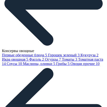
Консервы овощные
Первые обеденные блюда
5
Горошек зеленый
3
Кукуруза
2
Икра овощная
5
Фасоль
2
Огурцы
7
Томаты
3
Томатная паста
14
Соусы
10
Маслины, оливки
5
Грибы
5
Овощи прочие
10