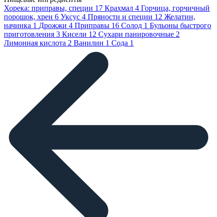
Хорека: приправы, специи
17
Крахмал
4
Горчица, горчичный
порошок, хрен
6
Уксус
4
Пряности и специи
12
Желатин,
начинка
1
Дрожжи
4
Приправы
16
Солод
1
Бульоны быстрого
приготовления
3
Кисели
12
Сухари панировочные
2
Лимонная кислота
2
Ванилин
1
Сода
1