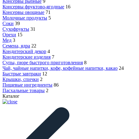
Консервы рыбные
9
Консервы фруктово-ягодные
16
Консервы овощные
71
Молочные продукты
5
Соки
39
Сухофрукты
31
Орехи
15
Мед
3
Семена, ядра
22
Кондитерский декор
4
Кондитерские изделия
7
Супы, пюре быстрого приготовления
8
Чай, чайные напитки, кофе, кофейные напитки, какао
24
Быстрые завтраки
12
Крышки, спички
2
Пищевые ингредиенты
86
Пасхальные товары
2
Каталог