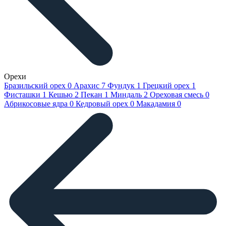
Орехи
Бразильский орех
0
Арахис
7
Фундук
1
Грецкий орех
1
Фисташки
1
Кешью
2
Пекан
1
Миндаль
2
Ореховая смесь
0
Абрикосовые ядра
0
Кедровый орех
0
Макадамия
0