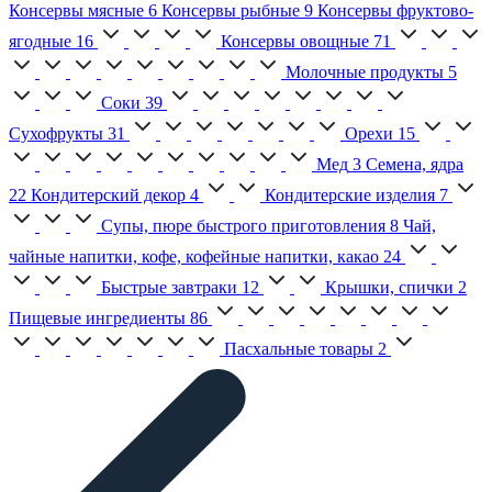
Консервы мясные
6
Консервы рыбные
9
Консервы фруктово-
ягодные
16
Консервы овощные
71
Молочные продукты
5
Соки
39
Сухофрукты
31
Орехи
15
Мед
3
Семена, ядра
22
Кондитерский декор
4
Кондитерские изделия
7
Супы, пюре быстрого приготовления
8
Чай,
чайные напитки, кофе, кофейные напитки, какао
24
Быстрые завтраки
12
Крышки, спички
2
Пищевые ингредиенты
86
Пасхальные товары
2