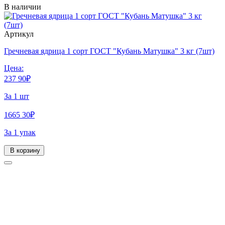
В наличии
Артикул
Гречневая ядрица 1 сорт ГОСТ "Кубань Матушка" 3 кг (7шт)
Цена:
237
90
₽
За 1 шт
1665
30
₽
За 1 упак
В корзину