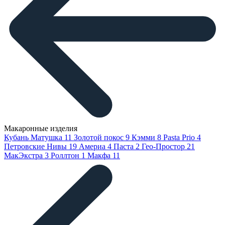
Макаронные изделия
Кубань Матушка
11
Золотой покос
9
Кэмми
8
Pasta Prio
4
Петровские Нивы
19
Америа
4
Паста
2
Гео-Простор
21
МакЭкстра
3
Роллтон
1
Макфа
11