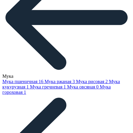
Мука
Мука пшеничная
16
Мука ржаная
3
Мука рисовая
2
Мука
кукурузная
1
Мука гречневая
1
Мука овсяная
0
Мука
гороховая
1