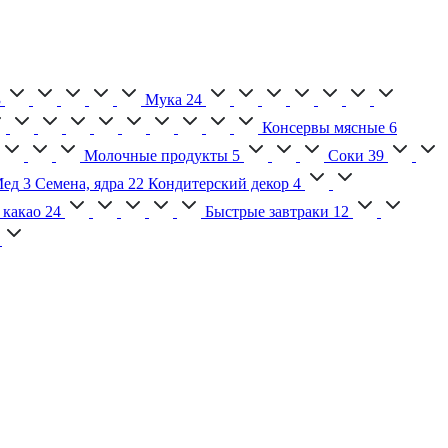
3
Мука
24
Консервы мясные
6
Молочные продукты
5
Соки
39
ед
3
Семена, ядра
22
Кондитерский декор
4
 какао
24
Быстрые завтраки
12
2