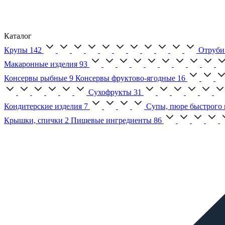
Каталог
Крупы
142
Отруби
Макаронные изделия
93
Консервы рыбные
9
Консервы фруктово-ягодные
16
Сухофрукты
31
Кондитерские изделия
7
Супы, пюре быстрого 
Крышки, спички
2
Пищевые ингредиенты
86