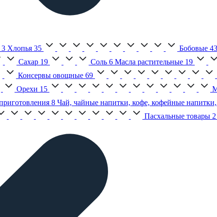
3
Хлопья
35
Бобовые
4
Сахар
19
Соль
6
Масла растительные
19
Консервы овощные
69
Орехи
15
М
приготовления
8
Чай, чайные напитки, кофе, кофейные напитки,
Пасхальные товары