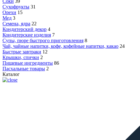
Соки
39
Сухофрукты
31
Орехи
15
Мед
3
Семена, ядра
22
Кондитерский декор
4
Кондитерские изделия
7
Супы, пюре быстрого приготовления
8
Чай, чайные напитки, кофе, кофейные напитки, какао
24
Быстрые завтраки
12
Крышки, спички
2
Пищевые ингредиенты
86
Пасхальные товары
2
Каталог