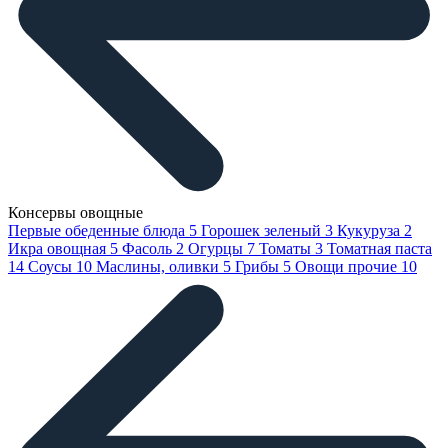
Консервы овощные
Первые обеденные блюда
5
Горошек зеленый
3
Кукуруза
2
Икра овощная
5
Фасоль
2
Огурцы
7
Томаты
3
Томатная паста
14
Соусы
10
Маслины, оливки
5
Грибы
5
Овощи прочие
10