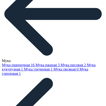
Мука
Мука пшеничная
16
Мука ржаная
3
Мука рисовая
2
Мука
кукурузная
1
Мука гречневая
1
Мука овсяная
0
Мука
гороховая
1