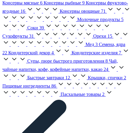
Консервы мясные
6
Консервы рыбные
9
Консервы фруктово-
ягодные
16
Консервы овощные
71
Молочные продукты
5
Соки
39
Сухофрукты
31
Орехи
15
Мед
3
Семена, ядра
22
Кондитерский декор
4
Кондитерские изделия
7
Супы, пюре быстрого приготовления
8
Чай,
чайные напитки, кофе, кофейные напитки, какао
24
Быстрые завтраки
12
Крышки, спички
2
Пищевые ингредиенты
86
Пасхальные товары
2