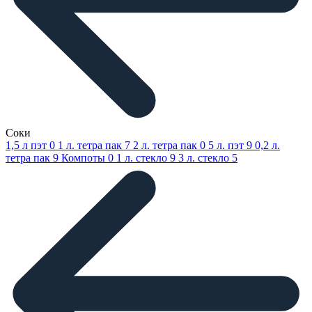
Соки
1,5 л пэт
0
1 л. тетра пак
7
2 л. тетра пак
0
5 л. пэт
9
0,2 л.
тетра пак
9
Компоты
0
1 л. стекло
9
3 л. стекло
5