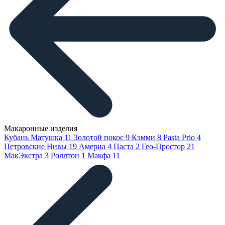
Макаронные изделия
Кубань Матушка
11
Золотой покос
9
Кэмми
8
Pasta Prio
4
Петровские Нивы
19
Америа
4
Паста
2
Гео-Простор
21
МакЭкстра
3
Роллтон
1
Макфа
11