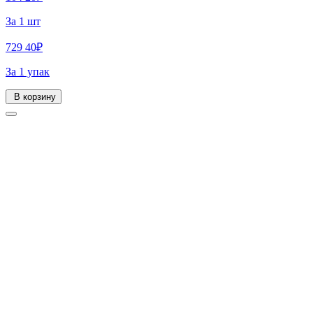
За 1 шт
729
40
₽
За 1 упак
В корзину