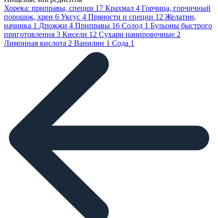
Хорека: приправы, специи
17
Крахмал
4
Горчица, горчичный
порошок, хрен
6
Уксус
4
Пряности и специи
12
Желатин,
начинка
1
Дрожжи
4
Приправы
16
Солод
1
Бульоны быстрого
приготовления
3
Кисели
12
Сухари панировочные
2
Лимонная кислота
2
Ванилин
1
Сода
1