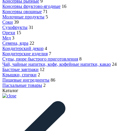
Консервы рыбные
9
Консервы фруктово-ягодные
16
Консервы овощные
71
Молочные продукты
5
Соки
39
Сухофрукты
31
Орехи
15
Мед
3
Семена, ядра
22
Кондитерский декор
4
Кондитерские изделия
7
Супы, пюре быстрого приготовления
8
Чай, чайные напитки, кофе, кофейные напитки, какао
24
Быстрые завтраки
12
Крышки, спички
2
Пищевые ингредиенты
86
Пасхальные товары
2
Каталог