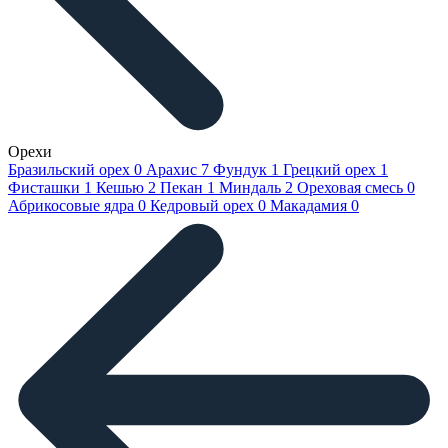
Орехи
Бразильский орех
0
Арахис
7
Фундук
1
Грецкий орех
1
Фисташки
1
Кешью
2
Пекан
1
Миндаль
2
Ореховая смесь
0
Абрикосовые ядра
0
Кедровый орех
0
Макадамия
0