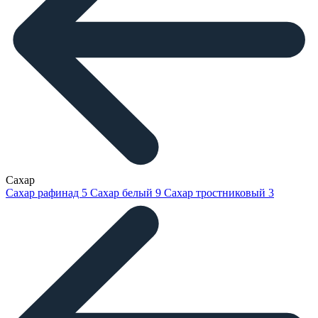
Сахар
Сахар рафинад
5
Сахар белый
9
Сахар тростниковый
3