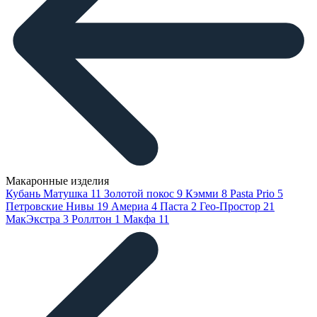
Макаронные изделия
Кубань Матушка
11
Золотой покос
9
Кэмми
8
Pasta Prio
5
Петровские Нивы
19
Америа
4
Паста
2
Гео-Простор
21
МакЭкстра
3
Роллтон
1
Макфа
11