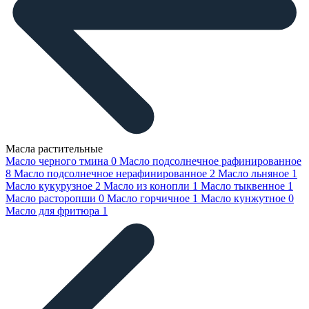
Масла растительные
Масло черного тмина
0
Масло подсолнечное рафинированное
8
Масло подсолнечное нерафинированное
2
Масло льняное
1
Масло кукурузное
2
Масло из конопли
1
Масло тыквенное
1
Масло расторопши
0
Масло горчичное
1
Масло кунжутное
0
Масло для фритюра
1