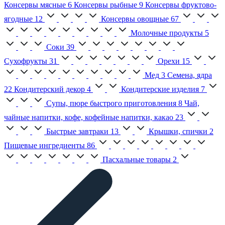
Консервы мясные
6
Консервы рыбные
9
Консервы фруктово-
ягодные
12
Консервы овощные
67
Молочные продукты
5
Соки
39
Сухофрукты
31
Орехи
15
Мед
3
Семена, ядра
22
Кондитерский декор
4
Кондитерские изделия
7
Супы, пюре быстрого приготовления
8
Чай,
чайные напитки, кофе, кофейные напитки, какао
23
Быстрые завтраки
13
Крышки, спички
2
Пищевые ингредиенты
86
Пасхальные товары
2