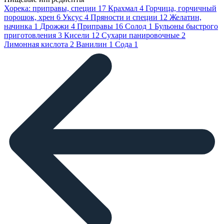
Хорека: приправы, специи
17
Крахмал
4
Горчица, горчичный
порошок, хрен
6
Уксус
4
Пряности и специи
12
Желатин,
начинка
1
Дрожжи
4
Приправы
16
Солод
1
Бульоны быстрого
приготовления
3
Кисели
12
Сухари панировочные
2
Лимонная кислота
2
Ванилин
1
Сода
1