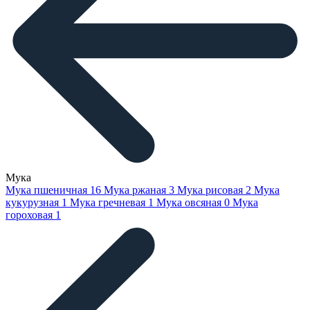
Мука
Мука пшеничная
16
Мука ржаная
3
Мука рисовая
2
Мука
кукурузная
1
Мука гречневая
1
Мука овсяная
0
Мука
гороховая
1