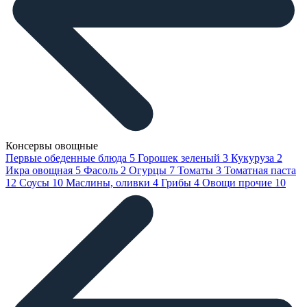
Консервы овощные
Первые обеденные блюда
5
Горошек зеленый
3
Кукуруза
2
Икра овощная
5
Фасоль
2
Огурцы
7
Томаты
3
Томатная паста
12
Соусы
10
Маслины, оливки
4
Грибы
4
Овощи прочие
10