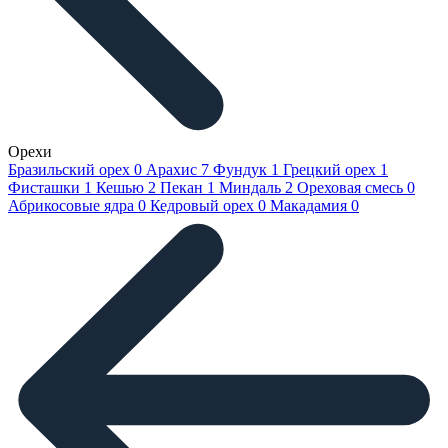
Орехи
Бразильский орех
0
Арахис
7
Фундук
1
Грецкий орех
1
Фисташки
1
Кешью
2
Пекан
1
Миндаль
2
Ореховая смесь
0
Абрикосовые ядра
0
Кедровый орех
0
Макадамия
0