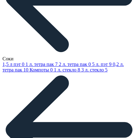
Соки
1,5 л пэт
0
1 л. тетра пак
7
2 л. тетра пак
0
5 л. пэт
9
0,2 л.
тетра пак
10
Компоты
0
1 л. стекло
8
3 л. стекло
5