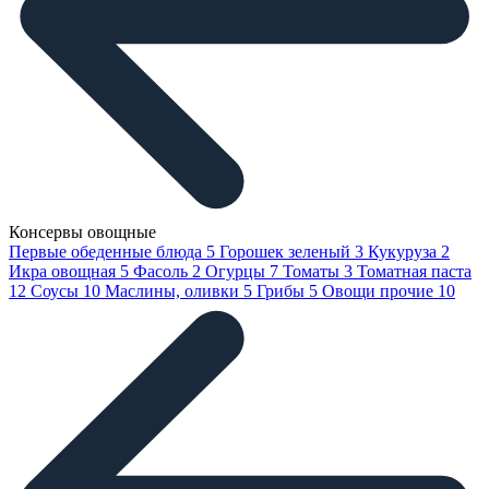
Консервы овощные
Первые обеденные блюда
5
Горошек зеленый
3
Кукуруза
2
Икра овощная
5
Фасоль
2
Огурцы
7
Томаты
3
Томатная паста
12
Соусы
10
Маслины, оливки
5
Грибы
5
Овощи прочие
10