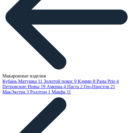
Макаронные изделия
Кубань Матушка
11
Золотой покос
9
Кэмми
8
Pasta Prio
4
Петровские Нивы
19
Америа
4
Паста
2
Гео-Простор
21
МакЭкстра
3
Роллтон
1
Макфа
11