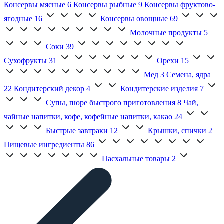
Консервы мясные
6
Консервы рыбные
9
Консервы фруктово-
ягодные
16
Консервы овощные
69
Молочные продукты
5
Соки
39
Сухофрукты
31
Орехи
15
Мед
3
Семена, ядра
22
Кондитерский декор
4
Кондитерские изделия
7
Супы, пюре быстрого приготовления
8
Чай,
чайные напитки, кофе, кофейные напитки, какао
24
Быстрые завтраки
12
Крышки, спички
2
Пищевые ингредиенты
86
Пасхальные товары
2