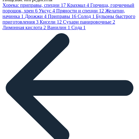
Хорека: приправы, специи
17
Крахмал
4
Горчица, горчичный
порошок, хрен
6
Уксус
4
Пряности и специи
12
Желатин,
начинка
1
Дрожжи
4
Приправы
16
Солод
1
Бульоны быстрого
приготовления
3
Кисели
12
Сухари панировочные
2
Лимонная кислота
2
Ванилин
1
Сода
1