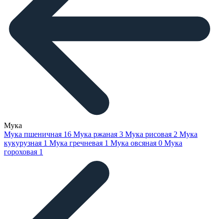
Мука
Мука пшеничная
16
Мука ржаная
3
Мука рисовая
2
Мука
кукурузная
1
Мука гречневая
1
Мука овсяная
0
Мука
гороховая
1