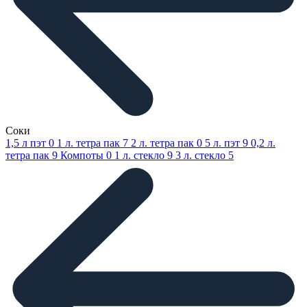
Соки
1,5 л пэт
0
1 л. тетра пак
7
2 л. тетра пак
0
5 л. пэт
9
0,2 л.
тетра пак
9
Компоты
0
1 л. стекло
9
3 л. стекло
5