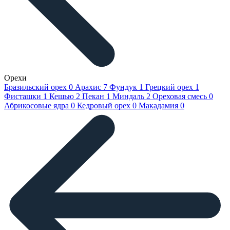
Орехи
Бразильский орех
0
Арахис
7
Фундук
1
Грецкий орех
1
Фисташки
1
Кешью
2
Пекан
1
Миндаль
2
Ореховая смесь
0
Абрикосовые ядра
0
Кедровый орех
0
Макадамия
0