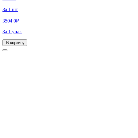
За 1 шт
3504
0
₽
За 1 упак
В корзину