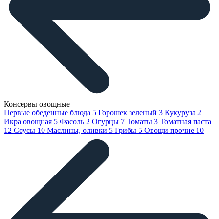
Консервы овощные
Первые обеденные блюда
5
Горошек зеленый
3
Кукуруза
2
Икра овощная
5
Фасоль
2
Огурцы
7
Томаты
3
Томатная паста
12
Соусы
10
Маслины, оливки
5
Грибы
5
Овощи прочие
10