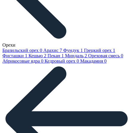
Орехи
Бразильский орех
0
Арахис
7
Фундук
1
Грецкий орех
1
Фисташки
1
Кешью
2
Пекан
1
Миндаль
2
Ореховая смесь
0
Абрикосовые ядра
0
Кедровый орех
0
Макадамия
0