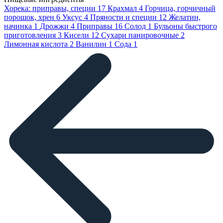
Хорека: приправы, специи
17
Крахмал
4
Горчица, горчичный
порошок, хрен
6
Уксус
4
Пряности и специи
12
Желатин,
начинка
1
Дрожжи
4
Приправы
16
Солод
1
Бульоны быстрого
приготовления
3
Кисели
12
Сухари панировочные
2
Лимонная кислота
2
Ванилин
1
Сода
1