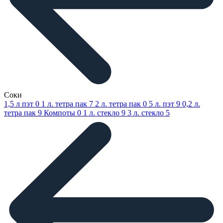
Соки
1,5 л пэт
0
1 л. тетра пак
7
2 л. тетра пак
0
5 л. пэт
9
0,2 л.
тетра пак
9
Компоты
0
1 л. стекло
9
3 л. стекло
5