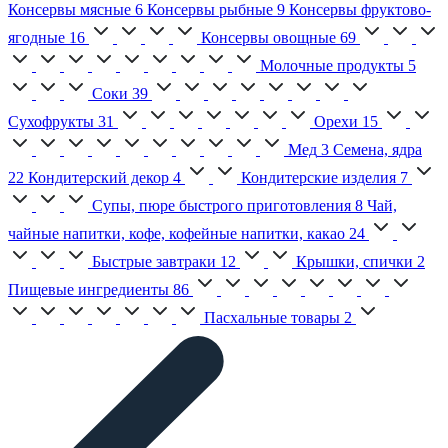
Консервы мясные
6
Консервы рыбные
9
Консервы фруктово-
ягодные
16
Консервы овощные
69
Молочные продукты
5
Соки
39
Сухофрукты
31
Орехи
15
Мед
3
Семена, ядра
22
Кондитерский декор
4
Кондитерские изделия
7
Супы, пюре быстрого приготовления
8
Чай,
чайные напитки, кофе, кофейные напитки, какао
24
Быстрые завтраки
12
Крышки, спички
2
Пищевые ингредиенты
86
Пасхальные товары
2