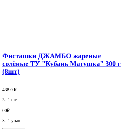
Фисташки ДЖАМБО жареные
солёные ТУ "Кубань Матушка" 300 г
(8шт)
438
0
₽
За 1 шт
0
0
₽
За 1 упак