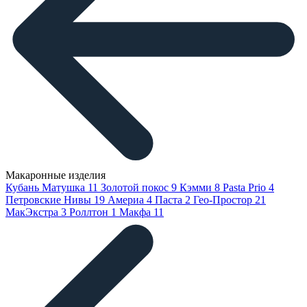
Макаронные изделия
Кубань Матушка
11
Золотой покос
9
Кэмми
8
Pasta Prio
4
Петровские Нивы
19
Америа
4
Паста
2
Гео-Простор
21
МакЭкстра
3
Роллтон
1
Макфа
11