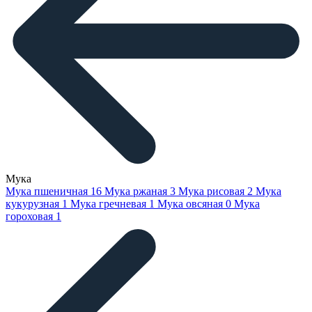
Мука
Мука пшеничная
16
Мука ржаная
3
Мука рисовая
2
Мука
кукурузная
1
Мука гречневая
1
Мука овсяная
0
Мука
гороховая
1