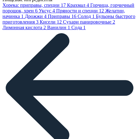
Хорека: приправы, специи
17
Крахмал
4
Горчица, горчичный
порошок, хрен
6
Уксус
4
Пряности и специи
12
Желатин,
начинка
1
Дрожжи
4
Приправы
16
Солод
1
Бульоны быстрого
приготовления
3
Кисели
12
Сухари панировочные
2
Лимонная кислота
2
Ванилин
1
Сода
1