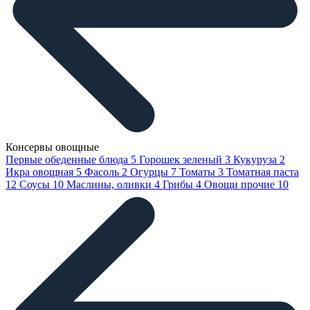
Консервы овощные
Первые обеденные блюда
5
Горошек зеленый
3
Кукуруза
2
Икра овощная
5
Фасоль
2
Огурцы
7
Томаты
3
Томатная паста
12
Соусы
10
Маслины, оливки
4
Грибы
4
Овощи прочие
10