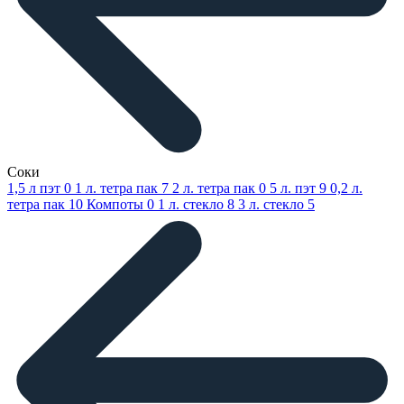
Соки
1,5 л пэт
0
1 л. тетра пак
7
2 л. тетра пак
0
5 л. пэт
9
0,2 л.
тетра пак
10
Компоты
0
1 л. стекло
8
3 л. стекло
5