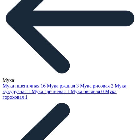
Мука
Мука пшеничная
16
Мука ржаная
3
Мука рисовая
2
Мука
кукурузная
1
Мука гречневая
1
Мука овсяная
0
Мука
гороховая
1