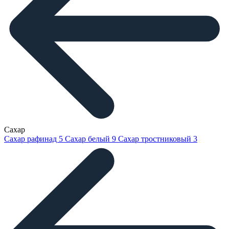
Сахар
Сахар рафинад
5
Сахар белый
9
Сахар тростниковый
3