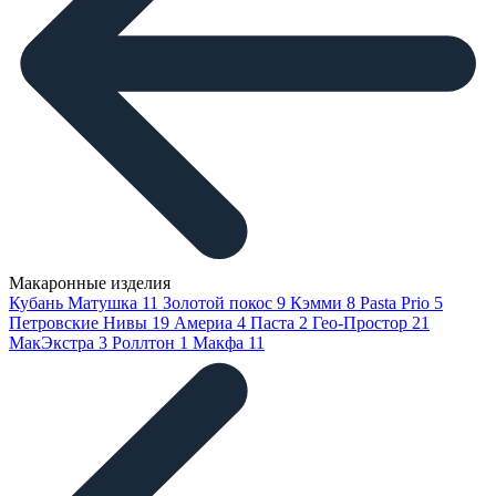
Макаронные изделия
Кубань Матушка
11
Золотой покос
9
Кэмми
8
Pasta Prio
5
Петровские Нивы
19
Америа
4
Паста
2
Гео-Простор
21
МакЭкстра
3
Роллтон
1
Макфа
11