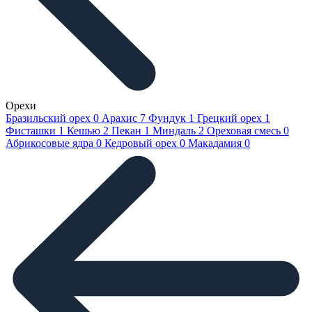
Орехи
Бразильский орех
0
Арахис
7
Фундук
1
Грецкий орех
1
Фисташки
1
Кешью
2
Пекан
1
Миндаль
2
Ореховая смесь
0
Абрикосовые ядра
0
Кедровый орех
0
Макадамия
0