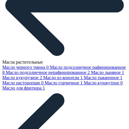
Масла растительные
Масло черного тмина
0
Масло подсолнечное рафинированное
8
Масло подсолнечное нерафинированное
2
Масло льняное
1
Масло кукурузное
2
Масло из конопли
1
Масло тыквенное
1
Масло расторопши
0
Масло горчичное
1
Масло кунжутное
0
Масло для фритюра
1