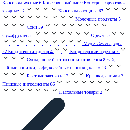
Консервы мясные
6
Консервы рыбные
9
Консервы фруктово-
ягодные
12
Консервы овощные
67
Молочные продукты
5
Соки
39
Сухофрукты
31
Орехи
15
Мед
3
Семена, ядра
22
Кондитерский декор
4
Кондитерские изделия
7
Супы, пюре быстрого приготовления
8
Чай,
чайные напитки, кофе, кофейные напитки, какао
23
Быстрые завтраки
13
Крышки, спички
2
Пищевые ингредиенты
86
Пасхальные товары
2