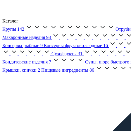
Каталог
Крупы
142
Отруби
Макаронные изделия
93
Консервы рыбные
9
Консервы фруктово-ягодные
16
Сухофрукты
31
Кондитерские изделия
7
Супы, пюре быстрого 
Крышки, спички
2
Пищевые ингредиенты
86