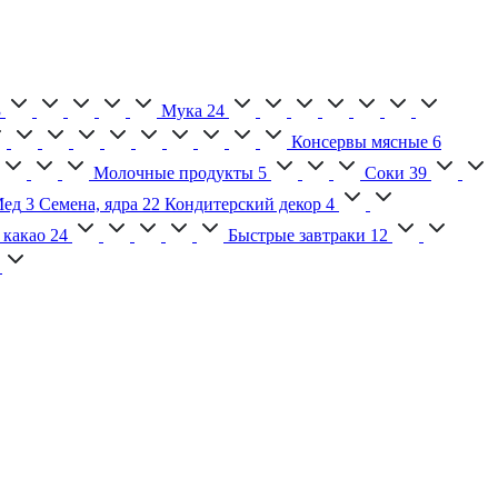
3
Мука
24
Консервы мясные
6
Молочные продукты
5
Соки
39
ед
3
Семена, ядра
22
Кондитерский декор
4
 какао
24
Быстрые завтраки
12
2