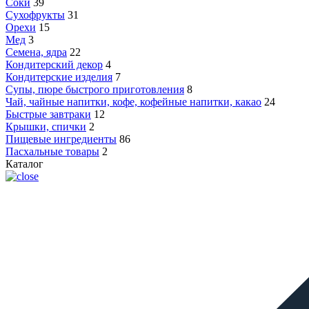
Соки
39
Сухофрукты
31
Орехи
15
Мед
3
Семена, ядра
22
Кондитерский декор
4
Кондитерские изделия
7
Супы, пюре быстрого приготовления
8
Чай, чайные напитки, кофе, кофейные напитки, какао
24
Быстрые завтраки
12
Крышки, спички
2
Пищевые ингредиенты
86
Пасхальные товары
2
Каталог