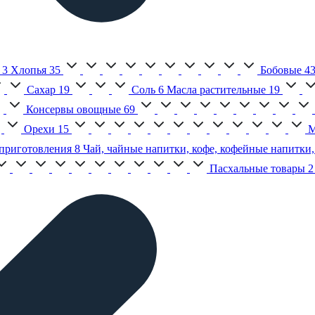
3
Хлопья
35
Бобовые
4
Сахар
19
Соль
6
Масла растительные
19
Консервы овощные
69
Орехи
15
М
приготовления
8
Чай, чайные напитки, кофе, кофейные напитки,
Пасхальные товары