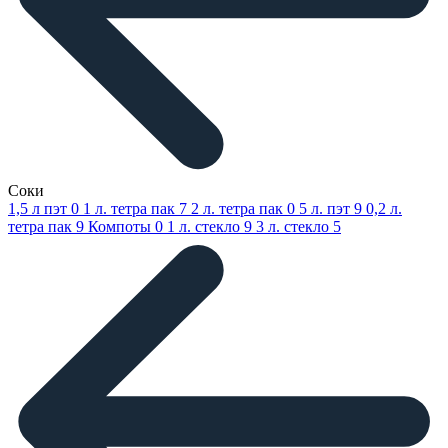
Соки
1,5 л пэт
0
1 л. тетра пак
7
2 л. тетра пак
0
5 л. пэт
9
0,2 л.
тетра пак
9
Компоты
0
1 л. стекло
9
3 л. стекло
5