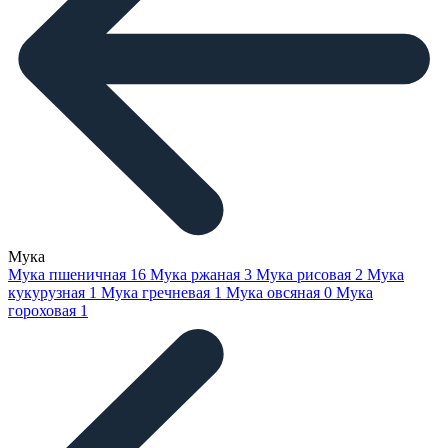
Мука
Мука пшеничная
16
Мука ржаная
3
Мука рисовая
2
Мука
кукурузная
1
Мука гречневая
1
Мука овсяная
0
Мука
гороховая
1