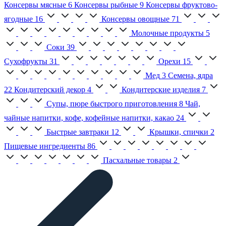
Консервы мясные
6
Консервы рыбные
9
Консервы фруктово-
ягодные
16
Консервы овощные
71
Молочные продукты
5
Соки
39
Сухофрукты
31
Орехи
15
Мед
3
Семена, ядра
22
Кондитерский декор
4
Кондитерские изделия
7
Супы, пюре быстрого приготовления
8
Чай,
чайные напитки, кофе, кофейные напитки, какао
24
Быстрые завтраки
12
Крышки, спички
2
Пищевые ингредиенты
86
Пасхальные товары
2