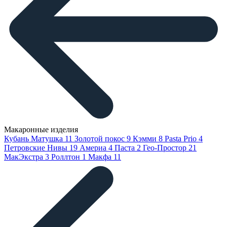
Макаронные изделия
Кубань Матушка
11
Золотой покос
9
Кэмми
8
Pasta Prio
4
Петровские Нивы
19
Америа
4
Паста
2
Гео-Простор
21
МакЭкстра
3
Роллтон
1
Макфа
11