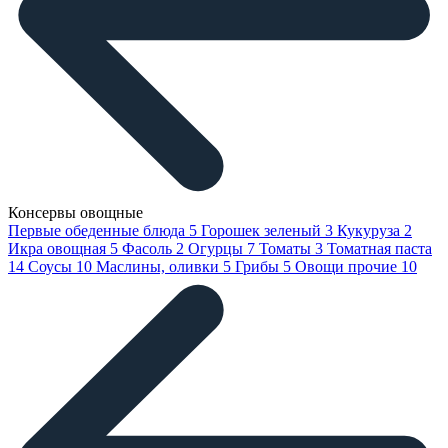
Консервы овощные
Первые обеденные блюда
5
Горошек зеленый
3
Кукуруза
2
Икра овощная
5
Фасоль
2
Огурцы
7
Томаты
3
Томатная паста
14
Соусы
10
Маслины, оливки
5
Грибы
5
Овощи прочие
10