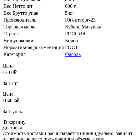
Вес Нетто шт
600 г
Вес Брутто упак
5 кг
Производитель
Югоптторг-23
Торговая марка
Кубань Матушка
Страна
РОССИЯ
Вид упаковки
Короб
Нормативная документация
ГОСТ
Категория
Фасоль
Цена:
130
0
₽
За 1 шт
Цена:
1040
0
₽
За 1 упак
В корзину
Доставка
Стоимость доставки расчитывается индивидуально, зависит
от региона вашего проживания и объема заказа