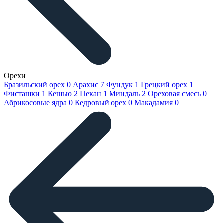
Орехи
Бразильский орех
0
Арахис
7
Фундук
1
Грецкий орех
1
Фисташки
1
Кешью
2
Пекан
1
Миндаль
2
Ореховая смесь
0
Абрикосовые ядра
0
Кедровый орех
0
Макадамия
0