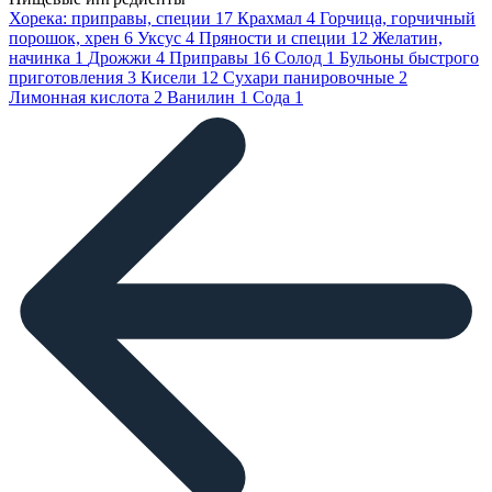
Хорека: приправы, специи
17
Крахмал
4
Горчица, горчичный
порошок, хрен
6
Уксус
4
Пряности и специи
12
Желатин,
начинка
1
Дрожжи
4
Приправы
16
Солод
1
Бульоны быстрого
приготовления
3
Кисели
12
Сухари панировочные
2
Лимонная кислота
2
Ванилин
1
Сода
1