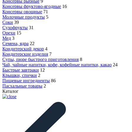
Консервы рыбные
9
Консервы фруктово-ягодные
16
Консервы овощные
71
Молочные продукты
5
Соки
39
Сухофрукты
31
Орехи
15
Мед
3
Семена, ядра
22
Кондитерский декор
4
Кондитерские изделия
7
Супы, пюре быстрого приготовления
8
Чай, чайные напитки, кофе, кофейные напитки, какао
24
Быстрые завтраки
12
Крышки, спички
2
Пищевые ингредиенты
86
Пасхальные товары
2
Каталог