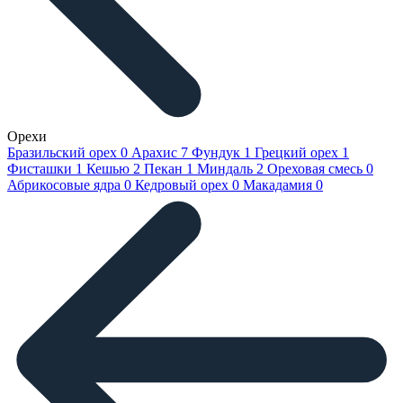
Орехи
Бразильский орех
0
Арахис
7
Фундук
1
Грецкий орех
1
Фисташки
1
Кешью
2
Пекан
1
Миндаль
2
Ореховая смесь
0
Абрикосовые ядра
0
Кедровый орех
0
Макадамия
0