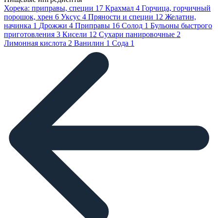
Хорека: приправы, специи
17
Крахмал
4
Горчица, горчичный
порошок, хрен
6
Уксус
4
Пряности и специи
12
Желатин,
начинка
1
Дрожжи
4
Приправы
16
Солод
1
Бульоны быстрого
приготовления
3
Кисели
12
Сухари панировочные
2
Лимонная кислота
2
Ванилин
1
Сода
1