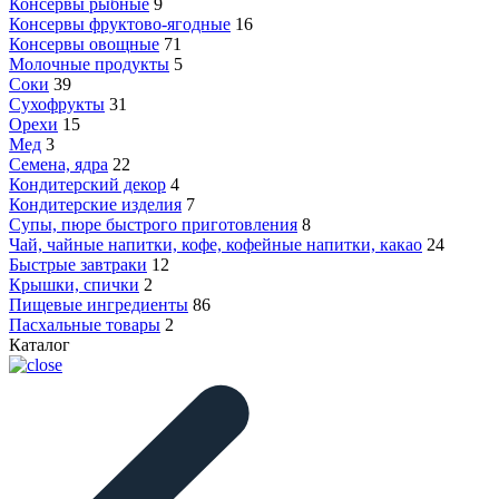
Консервы рыбные
9
Консервы фруктово-ягодные
16
Консервы овощные
71
Молочные продукты
5
Соки
39
Сухофрукты
31
Орехи
15
Мед
3
Семена, ядра
22
Кондитерский декор
4
Кондитерские изделия
7
Супы, пюре быстрого приготовления
8
Чай, чайные напитки, кофе, кофейные напитки, какао
24
Быстрые завтраки
12
Крышки, спички
2
Пищевые ингредиенты
86
Пасхальные товары
2
Каталог