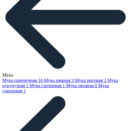
Мука
Мука пшеничная
16
Мука ржаная
3
Мука рисовая
2
Мука
кукурузная
1
Мука гречневая
1
Мука овсяная
0
Мука
гороховая
1