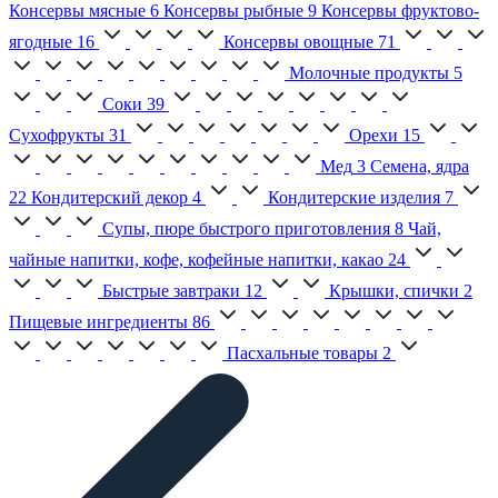
Консервы мясные
6
Консервы рыбные
9
Консервы фруктово-
ягодные
16
Консервы овощные
71
Молочные продукты
5
Соки
39
Сухофрукты
31
Орехи
15
Мед
3
Семена, ядра
22
Кондитерский декор
4
Кондитерские изделия
7
Супы, пюре быстрого приготовления
8
Чай,
чайные напитки, кофе, кофейные напитки, какао
24
Быстрые завтраки
12
Крышки, спички
2
Пищевые ингредиенты
86
Пасхальные товары
2