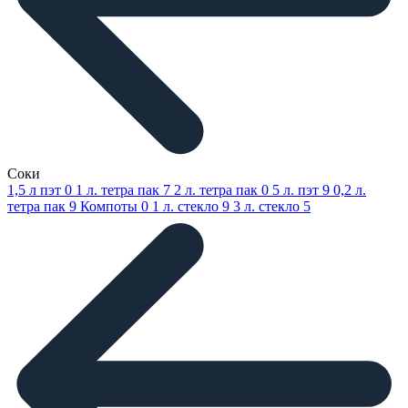
Соки
1,5 л пэт
0
1 л. тетра пак
7
2 л. тетра пак
0
5 л. пэт
9
0,2 л.
тетра пак
9
Компоты
0
1 л. стекло
9
3 л. стекло
5