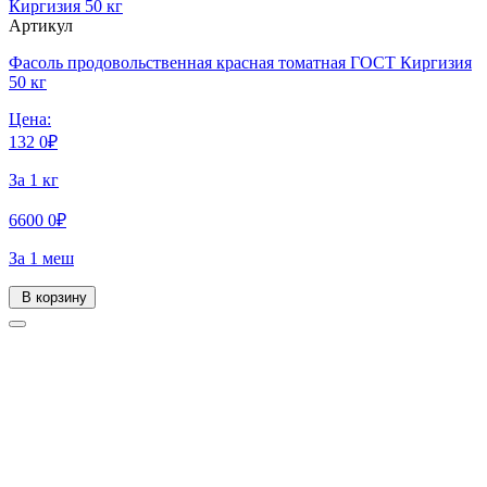
Артикул
Фасоль продовольственная красная томатная ГОСТ Киргизия
50 кг
Цена:
132
0
₽
За 1 кг
6600
0
₽
За 1 меш
В корзину