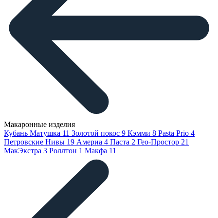
Макаронные изделия
Кубань Матушка
11
Золотой покос
9
Кэмми
8
Pasta Prio
4
Петровские Нивы
19
Америа
4
Паста
2
Гео-Простор
21
МакЭкстра
3
Роллтон
1
Макфа
11