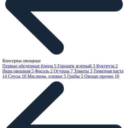
Консервы овощные
Первые обеденные блюда
5
Горошек зеленый
3
Кукуруза
2
Икра овощная
5
Фасоль
2
Огурцы
7
Томаты
3
Томатная паста
14
Соусы
10
Маслины, оливки
5
Грибы
5
Овощи прочие
10