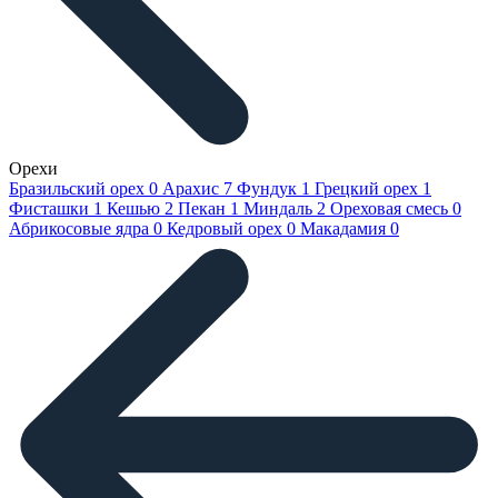
Орехи
Бразильский орех
0
Арахис
7
Фундук
1
Грецкий орех
1
Фисташки
1
Кешью
2
Пекан
1
Миндаль
2
Ореховая смесь
0
Абрикосовые ядра
0
Кедровый орех
0
Макадамия
0