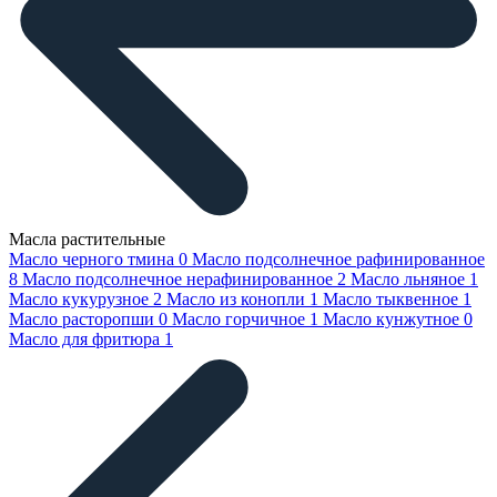
Масла растительные
Масло черного тмина
0
Масло подсолнечное рафинированное
8
Масло подсолнечное нерафинированное
2
Масло льняное
1
Масло кукурузное
2
Масло из конопли
1
Масло тыквенное
1
Масло расторопши
0
Масло горчичное
1
Масло кунжутное
0
Масло для фритюра
1