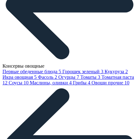
Консервы овощные
Первые обеденные блюда
5
Горошек зеленый
3
Кукуруза
2
Икра овощная
5
Фасоль
2
Огурцы
7
Томаты
3
Томатная паста
12
Соусы
10
Маслины, оливки
4
Грибы
4
Овощи прочие
10