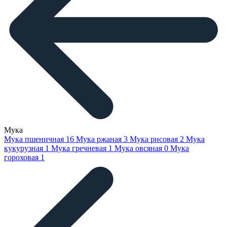
Мука
Мука пшеничная
16
Мука ржаная
3
Мука рисовая
2
Мука
кукурузная
1
Мука гречневая
1
Мука овсяная
0
Мука
гороховая
1