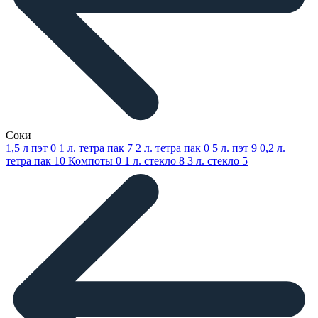
Соки
1,5 л пэт
0
1 л. тетра пак
7
2 л. тетра пак
0
5 л. пэт
9
0,2 л.
тетра пак
10
Компоты
0
1 л. стекло
8
3 л. стекло
5