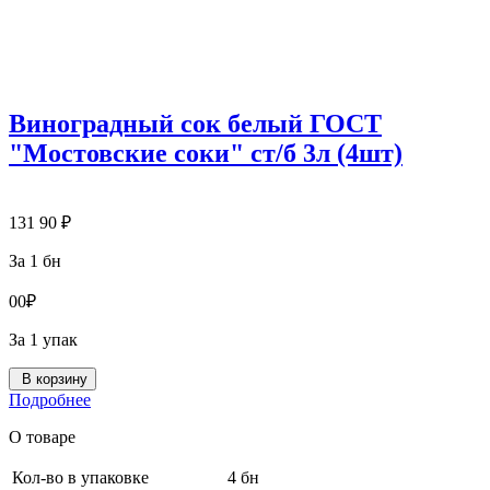
Виноградный сок белый ГОСТ
"Мостовские соки" ст/б 3л (4шт)
131
90
₽
За 1 бн
0
0
₽
За 1 упак
В корзину
Подробнее
О товаре
Кол-во в упаковке
4 бн