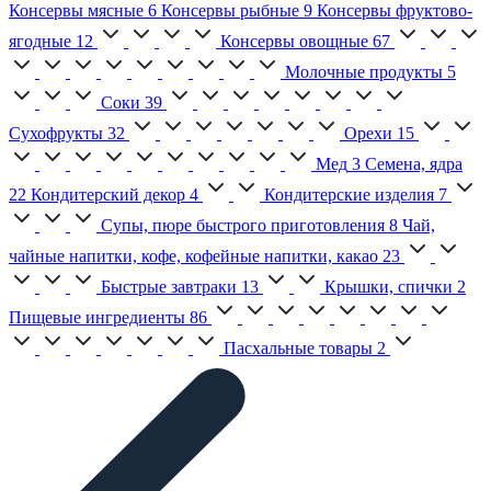
Консервы мясные
6
Консервы рыбные
9
Консервы фруктово-
ягодные
12
Консервы овощные
67
Молочные продукты
5
Соки
39
Сухофрукты
32
Орехи
15
Мед
3
Семена, ядра
22
Кондитерский декор
4
Кондитерские изделия
7
Супы, пюре быстрого приготовления
8
Чай,
чайные напитки, кофе, кофейные напитки, какао
23
Быстрые завтраки
13
Крышки, спички
2
Пищевые ингредиенты
86
Пасхальные товары
2