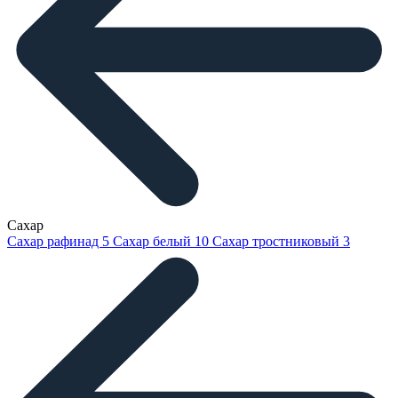
Сахар
Сахар рафинад
5
Сахар белый
10
Сахар тростниковый
3