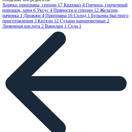
Хорека: приправы, специи
17
Крахмал
4
Горчица, горчичный
порошок, хрен
6
Уксус
4
Пряности и специи
12
Желатин,
начинка
1
Дрожжи
4
Приправы
16
Солод
1
Бульоны быстрого
приготовления
3
Кисели
12
Сухари панировочные
2
Лимонная кислота
2
Ванилин
1
Сода
1