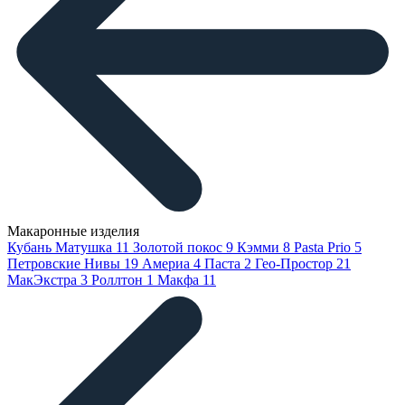
Макаронные изделия
Кубань Матушка
11
Золотой покос
9
Кэмми
8
Pasta Prio
5
Петровские Нивы
19
Америа
4
Паста
2
Гео-Простор
21
МакЭкстра
3
Роллтон
1
Макфа
11