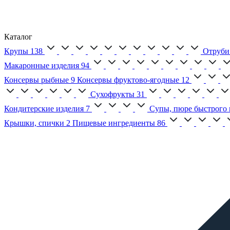
Каталог
Крупы
138
Отруби
Макаронные изделия
94
Консервы рыбные
9
Консервы фруктово-ягодные
12
Сухофрукты
31
Кондитерские изделия
7
Супы, пюре быстрого 
Крышки, спички
2
Пищевые ингредиенты
86