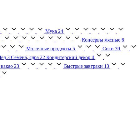
3
Мука
24
Консервы мясные
6
Молочные продукты
5
Соки
39
ед
3
Семена, ядра
22
Кондитерский декор
4
 какао
23
Быстрые завтраки
13
2