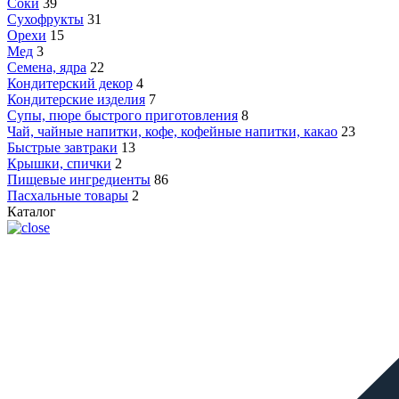
Соки
39
Сухофрукты
31
Орехи
15
Мед
3
Семена, ядра
22
Кондитерский декор
4
Кондитерские изделия
7
Супы, пюре быстрого приготовления
8
Чай, чайные напитки, кофе, кофейные напитки, какао
23
Быстрые завтраки
13
Крышки, спички
2
Пищевые ингредиенты
86
Пасхальные товары
2
Каталог