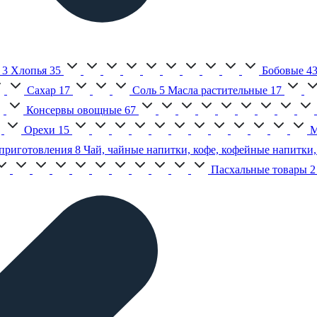
3
Хлопья
35
Бобовые
4
Сахар
17
Соль
5
Масла растительные
17
Консервы овощные
67
Орехи
15
М
приготовления
8
Чай, чайные напитки, кофе, кофейные напитки,
Пасхальные товары