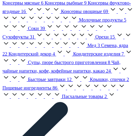
Консервы мясные
6
Консервы рыбные
9
Консервы фруктово-
ягодные
16
Консервы овощные
69
Молочные продукты
5
Соки
39
Сухофрукты
31
Орехи
15
Мед
3
Семена, ядра
22
Кондитерский декор
4
Кондитерские изделия
7
Супы, пюре быстрого приготовления
8
Чай,
чайные напитки, кофе, кофейные напитки, какао
24
Быстрые завтраки
12
Крышки, спички
2
Пищевые ингредиенты
86
Пасхальные товары
2