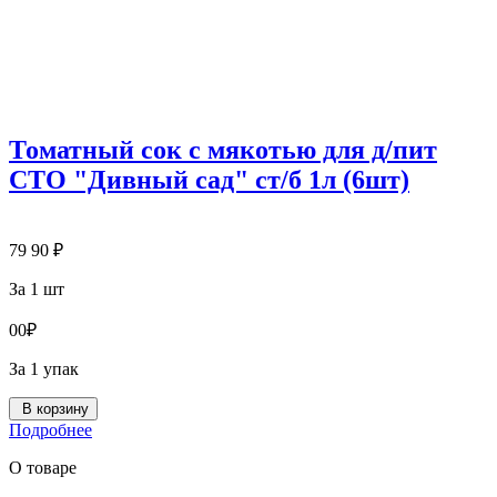
Томатный сок с мякотью для д/пит
СТО "Дивный сад" ст/б 1л (6шт)
79
90
₽
За 1 шт
0
0
₽
За 1 упак
В корзину
Подробнее
О товаре