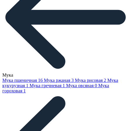
Мука
Мука пшеничная
16
Мука ржаная
3
Мука рисовая
2
Мука
кукурузная
1
Мука гречневая
1
Мука овсяная
0
Мука
гороховая
1