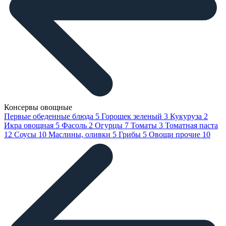
Консервы овощные
Первые обеденные блюда
5
Горошек зеленый
3
Кукуруза
2
Икра овощная
5
Фасоль
2
Огурцы
7
Томаты
3
Томатная паста
12
Соусы
10
Маслины, оливки
5
Грибы
5
Овощи прочие
10