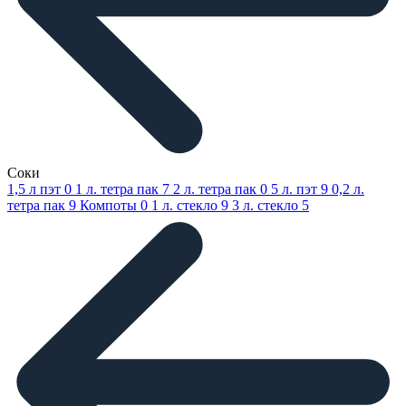
Соки
1,5 л пэт
0
1 л. тетра пак
7
2 л. тетра пак
0
5 л. пэт
9
0,2 л.
тетра пак
9
Компоты
0
1 л. стекло
9
3 л. стекло
5