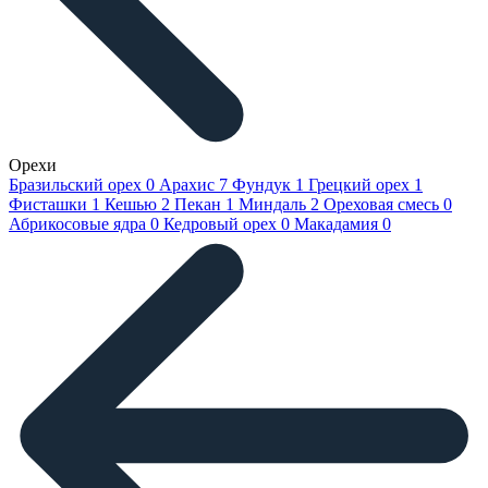
Орехи
Бразильский орех
0
Арахис
7
Фундук
1
Грецкий орех
1
Фисташки
1
Кешью
2
Пекан
1
Миндаль
2
Ореховая смесь
0
Абрикосовые ядра
0
Кедровый орех
0
Макадамия
0