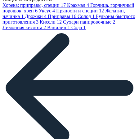
Хорека: приправы, специи
17
Крахмал
4
Горчица, горчичный
порошок, хрен
6
Уксус
4
Пряности и специи
12
Желатин,
начинка
1
Дрожжи
4
Приправы
16
Солод
1
Бульоны быстрого
приготовления
3
Кисели
12
Сухари панировочные
2
Лимонная кислота
2
Ванилин
1
Сода
1