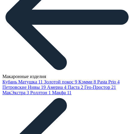
Макаронные изделия
Кубань Матушка
11
Золотой покос
9
Кэмми
8
Pasta Prio
4
Петровские Нивы
19
Америа
4
Паста
2
Гео-Простор
21
МакЭкстра
3
Роллтон
1
Макфа
11