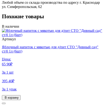
Любой объем со склада производства по адресу г. Краснодар
ул. Симферопольская, 62
Похожие товары
В наличии
Артикул
Яблочный напиток с мякотью для д/пит СТО "Дивный сад"
ст/б 1л (6шт)
Цена:
65
90
₽
За 1 шт
395
40
₽
За 1 упак
В корзину