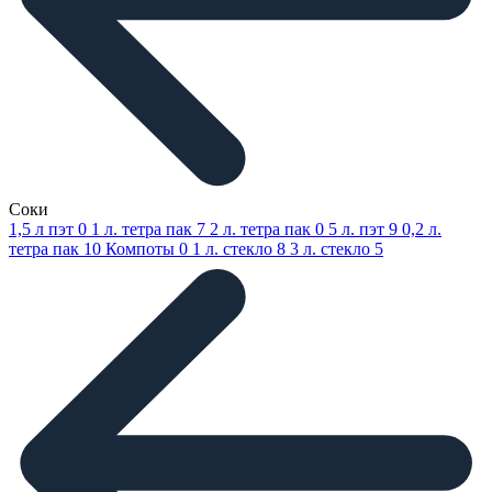
Соки
1,5 л пэт
0
1 л. тетра пак
7
2 л. тетра пак
0
5 л. пэт
9
0,2 л.
тетра пак
10
Компоты
0
1 л. стекло
8
3 л. стекло
5