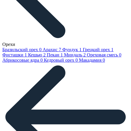
Орехи
Бразильский орех
0
Арахис
7
Фундук
1
Грецкий орех
1
Фисташки
1
Кешью
2
Пекан
1
Миндаль
2
Ореховая смесь
0
Абрикосовые ядра
0
Кедровый орех
0
Макадамия
0