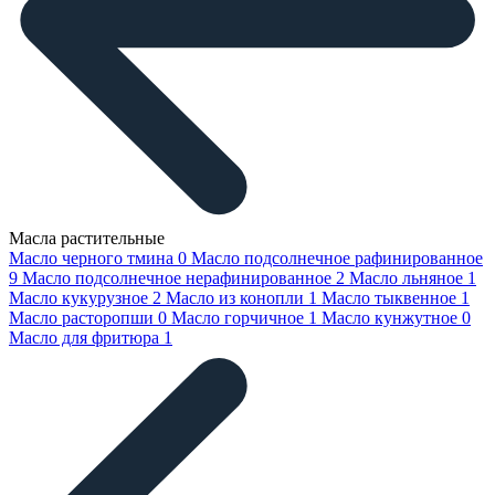
Масла растительные
Масло черного тмина
0
Масло подсолнечное рафинированное
9
Масло подсолнечное нерафинированное
2
Масло льняное
1
Масло кукурузное
2
Масло из конопли
1
Масло тыквенное
1
Масло расторопши
0
Масло горчичное
1
Масло кунжутное
0
Масло для фритюра
1