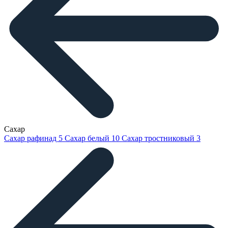
Сахар
Сахар рафинад
5
Сахар белый
10
Сахар тростниковый
3