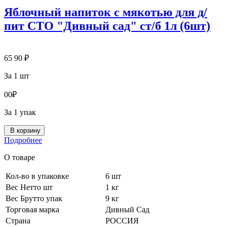
Яблочный напиток с мякотью для д/
пит СТО "Дивный сад" ст/б 1л (6шт)
65
90
₽
За 1 шт
0
0
₽
За 1 упак
В корзину
Подробнее
О товаре
Кол-во в упаковке
6 шт
Вес Нетто шт
1 кг
Вес Брутто упак
9 кг
Торговая марка
Дивный Сад
Страна
РОССИЯ