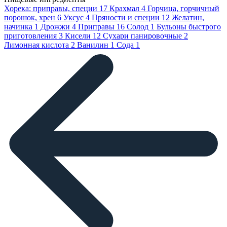
Хорека: приправы, специи
17
Крахмал
4
Горчица, горчичный
порошок, хрен
6
Уксус
4
Пряности и специи
12
Желатин,
начинка
1
Дрожжи
4
Приправы
16
Солод
1
Бульоны быстрого
приготовления
3
Кисели
12
Сухари панировочные
2
Лимонная кислота
2
Ванилин
1
Сода
1