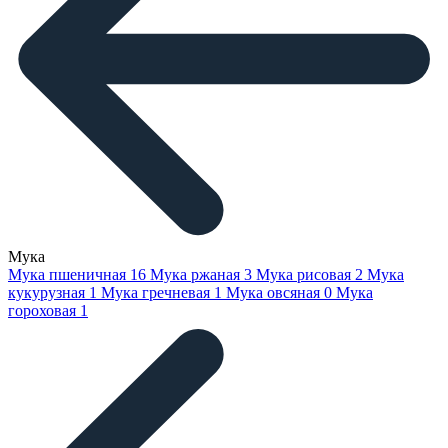
Мука
Мука пшеничная
16
Мука ржаная
3
Мука рисовая
2
Мука
кукурузная
1
Мука гречневая
1
Мука овсяная
0
Мука
гороховая
1