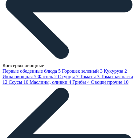
Консервы овощные
Первые обеденные блюда
5
Горошек зеленый
3
Кукуруза
2
Икра овощная
5
Фасоль
2
Огурцы
7
Томаты
3
Томатная паста
12
Соусы
10
Маслины, оливки
4
Грибы
4
Овощи прочие
10