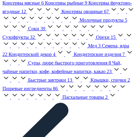
Консервы мясные
6
Консервы рыбные
9
Консервы фруктово-
ягодные
12
Консервы овощные
67
Молочные продукты
5
Соки
39
Сухофрукты
32
Орехи
15
Мед
3
Семена, ядра
22
Кондитерский декор
4
Кондитерские изделия
7
Супы, пюре быстрого приготовления
8
Чай,
чайные напитки, кофе, кофейные напитки, какао
23
Быстрые завтраки
13
Крышки, спички
2
Пищевые ингредиенты
86
Пасхальные товары
2