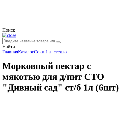
Поиск
Найти
Главная
Каталог
Соки
1 л. стекло
Морковный нектар с
мякотью для д/пит СТО
"Дивный сад" ст/б 1л (6шт)