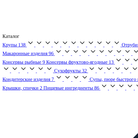
Каталог
Крупы
138
Отруби
Макаронные изделия
96
Консервы рыбные
9
Консервы фруктово-ягодные
13
Сухофрукты
32
Кондитерские изделия
7
Супы, пюре быстрого 
Крышки, спички
2
Пищевые ингредиенты
86