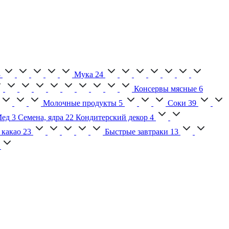
3
Мука
24
Консервы мясные
6
Молочные продукты
5
Соки
39
ед
3
Семена, ядра
22
Кондитерский декор
4
 какао
23
Быстрые завтраки
13
2