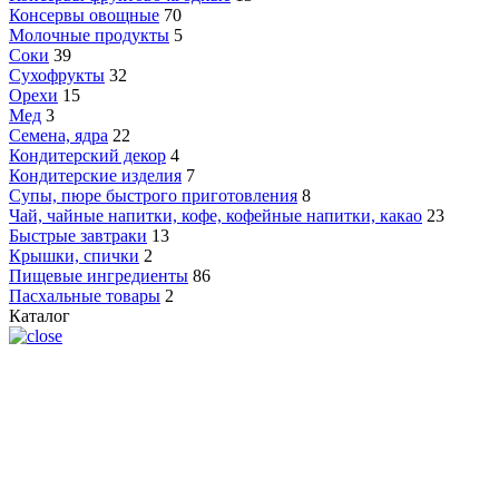
Консервы овощные
70
Молочные продукты
5
Соки
39
Сухофрукты
32
Орехи
15
Мед
3
Семена, ядра
22
Кондитерский декор
4
Кондитерские изделия
7
Супы, пюре быстрого приготовления
8
Чай, чайные напитки, кофе, кофейные напитки, какао
23
Быстрые завтраки
13
Крышки, спички
2
Пищевые ингредиенты
86
Пасхальные товары
2
Каталог