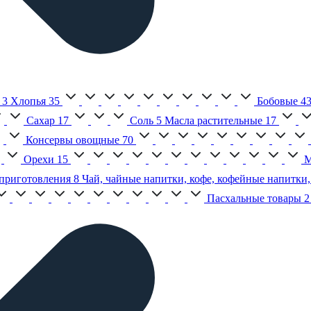
3
Хлопья
35
Бобовые
4
Сахар
17
Соль
5
Масла растительные
17
Консервы овощные
70
Орехи
15
М
приготовления
8
Чай, чайные напитки, кофе, кофейные напитки,
Пасхальные товары