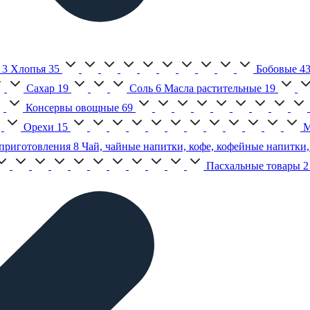
3
Хлопья
35
Бобовые
4
Сахар
19
Соль
6
Масла растительные
19
Консервы овощные
69
Орехи
15
М
приготовления
8
Чай, чайные напитки, кофе, кофейные напитки,
Пасхальные товары