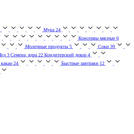
3
Мука
24
Консервы мясные
6
Молочные продукты
5
Соки
39
ед
3
Семена, ядра
22
Кондитерский декор
4
 какао
24
Быстрые завтраки
12
2