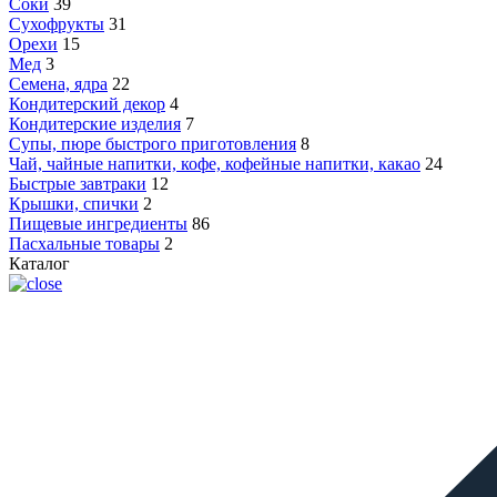
Соки
39
Сухофрукты
31
Орехи
15
Мед
3
Семена, ядра
22
Кондитерский декор
4
Кондитерские изделия
7
Супы, пюре быстрого приготовления
8
Чай, чайные напитки, кофе, кофейные напитки, какао
24
Быстрые завтраки
12
Крышки, спички
2
Пищевые ингредиенты
86
Пасхальные товары
2
Каталог