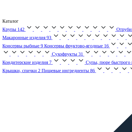
Каталог
Крупы
142
Отруби
Макаронные изделия
93
Консервы рыбные
9
Консервы фруктово-ягодные
16
Сухофрукты
31
Кондитерские изделия
7
Супы, пюре быстрого 
Крышки, спички
2
Пищевые ингредиенты
86