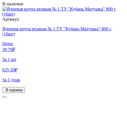
В наличии
Артикул
Ячневая крупа резаная № 1 ТУ "Кубань Матушка" 800 г
(16шт)
Цена:
39
70
₽
За 1 шт
635
20
₽
За 1 упак
В корзину