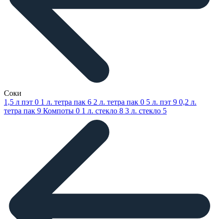
Соки
1,5 л пэт
0
1 л. тетра пак
6
2 л. тетра пак
0
5 л. пэт
9
0,2 л.
тетра пак
9
Компоты
0
1 л. стекло
8
3 л. стекло
5