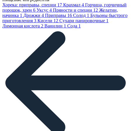
Хорека: приправы, специи
17
Крахмал
4
Горчица, горчичный
порошок, хрен
6
Уксус
4
Пряности и специи
12
Желатин,
начинка
1
Дрожжи
4
Приправы
16
Солод
1
Бульоны быстрого
приготовления
3
Кисели
12
Сухари панировочные
1
Лимонная кислота
2
Ванилин
1
Сода
1