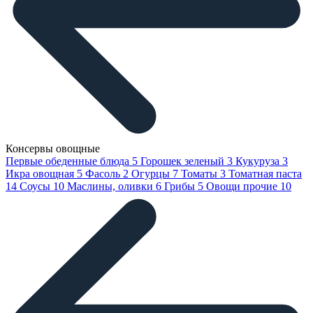
Консервы овощные
Первые обеденные блюда
5
Горошек зеленый
3
Кукуруза
3
Икра овощная
5
Фасоль
2
Огурцы
7
Томаты
3
Томатная паста
14
Соусы
10
Маслины, оливки
6
Грибы
5
Овощи прочие
10