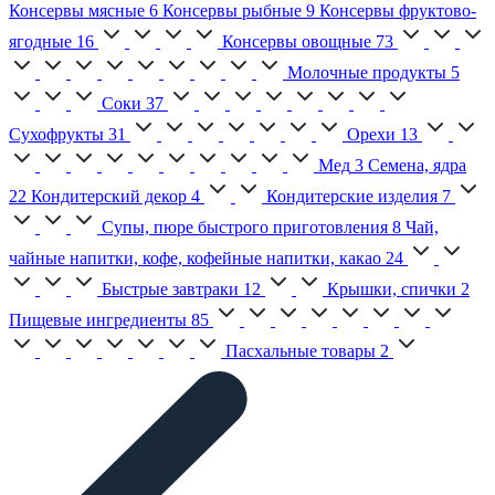
Консервы мясные
6
Консервы рыбные
9
Консервы фруктово-
ягодные
16
Консервы овощные
73
Молочные продукты
5
Соки
37
Сухофрукты
31
Орехи
13
Мед
3
Семена, ядра
22
Кондитерский декор
4
Кондитерские изделия
7
Супы, пюре быстрого приготовления
8
Чай,
чайные напитки, кофе, кофейные напитки, какао
24
Быстрые завтраки
12
Крышки, спички
2
Пищевые ингредиенты
85
Пасхальные товары
2