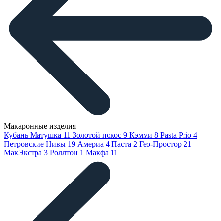
Макаронные изделия
Кубань Матушка
11
Золотой покос
9
Кэмми
8
Pasta Prio
4
Петровские Нивы
19
Америа
4
Паста
2
Гео-Простор
21
МакЭкстра
3
Роллтон
1
Макфа
11