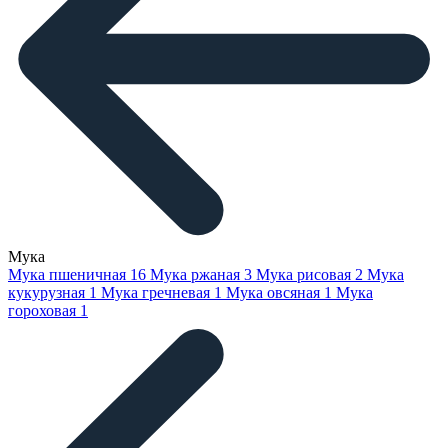
Мука
Мука пшеничная
16
Мука ржаная
3
Мука рисовая
2
Мука
кукурузная
1
Мука гречневая
1
Мука овсяная
1
Мука
гороховая
1