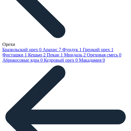
Орехи
Бразильский орех
0
Арахис
7
Фундук
1
Грецкий орех
1
Фисташки
1
Кешью
2
Пекан
1
Миндаль
2
Ореховая смесь
0
Абрикосовые ядра
0
Кедровый орех
0
Макадамия
0