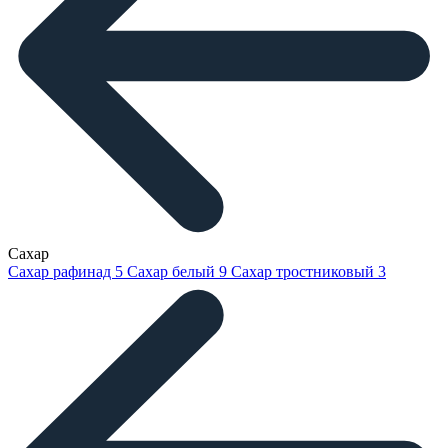
Сахар
Сахар рафинад
5
Сахар белый
9
Сахар тростниковый
3