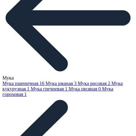
Мука
Мука пшеничная
16
Мука ржаная
3
Мука рисовая
2
Мука
кукурузная
1
Мука гречневая
1
Мука овсяная
0
Мука
гороховая
1