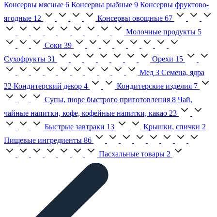
Консервы мясные
6
Консервы рыбные
9
Консервы фруктово-
ягодные
12
Консервы овощные
67
Молочные продукты
5
Соки
39
Сухофрукты
31
Орехи
15
Мед
3
Семена, ядра
22
Кондитерский декор
4
Кондитерские изделия
7
Супы, пюре быстрого приготовления
8
Чай,
чайные напитки, кофе, кофейные напитки, какао
23
Быстрые завтраки
13
Крышки, спички
2
Пищевые ингредиенты
86
Пасхальные товары
2