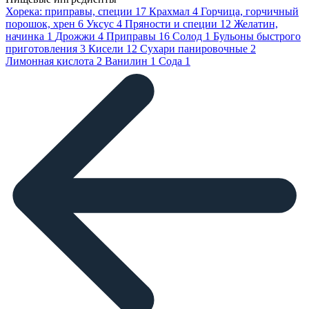
Хорека: приправы, специи
17
Крахмал
4
Горчица, горчичный
порошок, хрен
6
Уксус
4
Пряности и специи
12
Желатин,
начинка
1
Дрожжи
4
Приправы
16
Солод
1
Бульоны быстрого
приготовления
3
Кисели
12
Сухари панировочные
2
Лимонная кислота
2
Ванилин
1
Сода
1