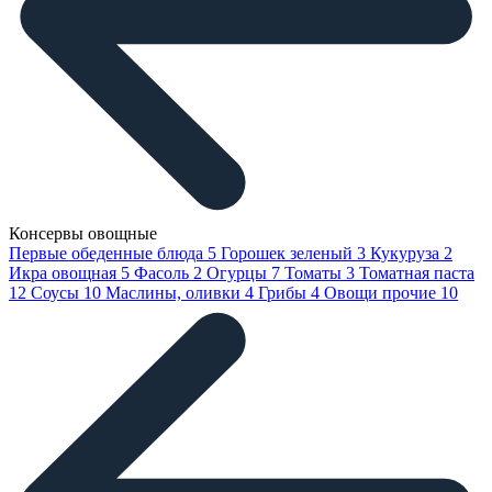
Консервы овощные
Первые обеденные блюда
5
Горошек зеленый
3
Кукуруза
2
Икра овощная
5
Фасоль
2
Огурцы
7
Томаты
3
Томатная паста
12
Соусы
10
Маслины, оливки
4
Грибы
4
Овощи прочие
10