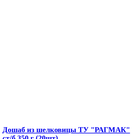
Дошаб из шелковицы ТУ "РАГМАК"
ст/б 350 г (20шт)