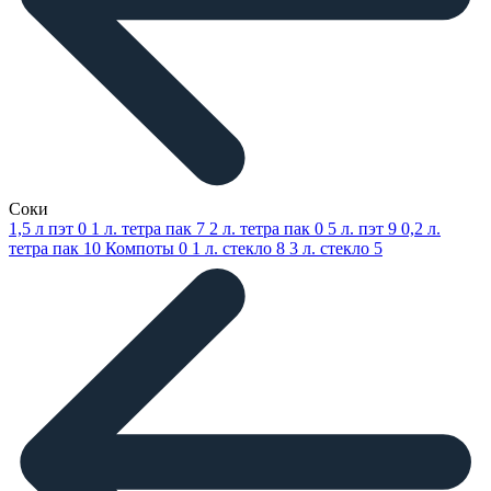
Соки
1,5 л пэт
0
1 л. тетра пак
7
2 л. тетра пак
0
5 л. пэт
9
0,2 л.
тетра пак
10
Компоты
0
1 л. стекло
8
3 л. стекло
5