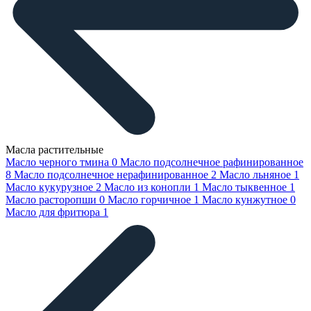
Масла растительные
Масло черного тмина
0
Масло подсолнечное рафинированное
8
Масло подсолнечное нерафинированное
2
Масло льняное
1
Масло кукурузное
2
Масло из конопли
1
Масло тыквенное
1
Масло расторопши
0
Масло горчичное
1
Масло кунжутное
0
Масло для фритюра
1