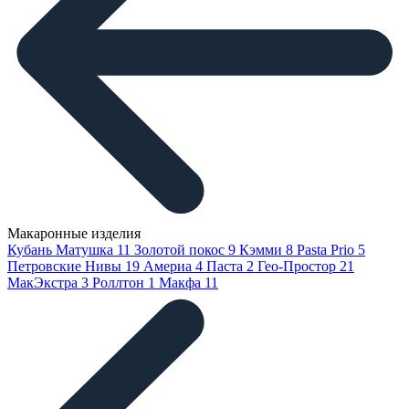
Макаронные изделия
Кубань Матушка
11
Золотой покос
9
Кэмми
8
Pasta Prio
5
Петровские Нивы
19
Америа
4
Паста
2
Гео-Простор
21
МакЭкстра
3
Роллтон
1
Макфа
11