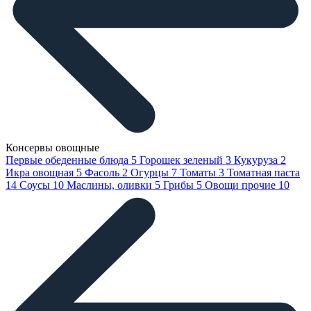
Консервы овощные
Первые обеденные блюда
5
Горошек зеленый
3
Кукуруза
2
Икра овощная
5
Фасоль
2
Огурцы
7
Томаты
3
Томатная паста
14
Соусы
10
Маслины, оливки
5
Грибы
5
Овощи прочие
10