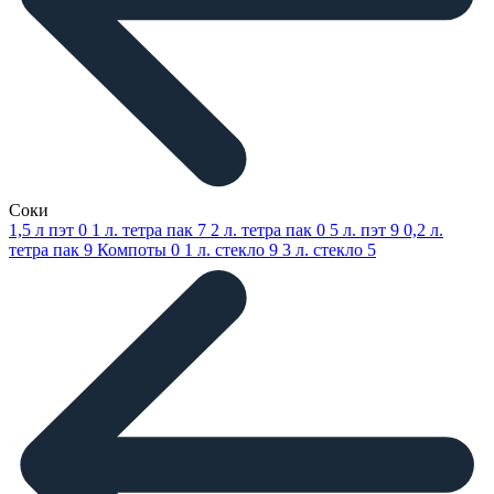
Соки
1,5 л пэт
0
1 л. тетра пак
7
2 л. тетра пак
0
5 л. пэт
9
0,2 л.
тетра пак
9
Компоты
0
1 л. стекло
9
3 л. стекло
5