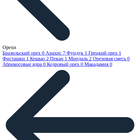
Орехи
Бразильский орех
0
Арахис
7
Фундук
1
Грецкий орех
1
Фисташки
1
Кешью
2
Пекан
1
Миндаль
2
Ореховая смесь
0
Абрикосовые ядра
0
Кедровый орех
0
Макадамия
0