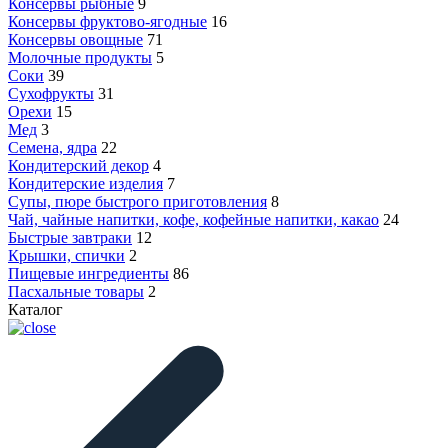
Консервы рыбные
9
Консервы фруктово-ягодные
16
Консервы овощные
71
Молочные продукты
5
Соки
39
Сухофрукты
31
Орехи
15
Мед
3
Семена, ядра
22
Кондитерский декор
4
Кондитерские изделия
7
Супы, пюре быстрого приготовления
8
Чай, чайные напитки, кофе, кофейные напитки, какао
24
Быстрые завтраки
12
Крышки, спички
2
Пищевые ингредиенты
86
Пасхальные товары
2
Каталог