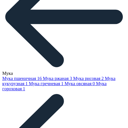
Мука
Мука пшеничная
16
Мука ржаная
3
Мука рисовая
2
Мука
кукурузная
1
Мука гречневая
1
Мука овсяная
0
Мука
гороховая
1