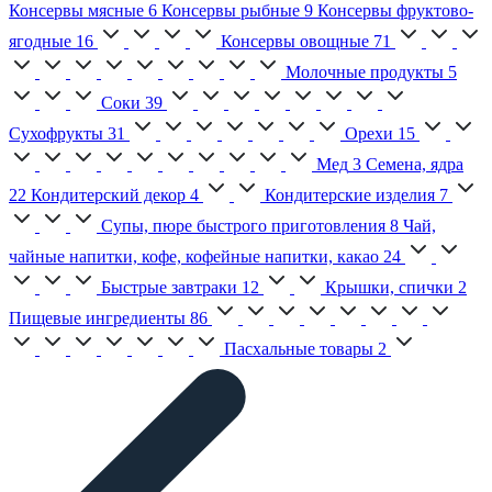
Консервы мясные
6
Консервы рыбные
9
Консервы фруктово-
ягодные
16
Консервы овощные
71
Молочные продукты
5
Соки
39
Сухофрукты
31
Орехи
15
Мед
3
Семена, ядра
22
Кондитерский декор
4
Кондитерские изделия
7
Супы, пюре быстрого приготовления
8
Чай,
чайные напитки, кофе, кофейные напитки, какао
24
Быстрые завтраки
12
Крышки, спички
2
Пищевые ингредиенты
86
Пасхальные товары
2