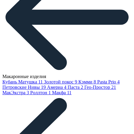
Макаронные изделия
Кубань Матушка
11
Золотой покос
9
Кэмми
8
Pasta Prio
4
Петровские Нивы
19
Америа
4
Паста
2
Гео-Простор
21
МакЭкстра
3
Роллтон
1
Макфа
11