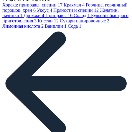
Хорека: приправы, специи
17
Крахмал
4
Горчица, горчичный
порошок, хрен
6
Уксус
4
Пряности и специи
12
Желатин,
начинка
1
Дрожжи
4
Приправы
16
Солод
1
Бульоны быстрого
приготовления
3
Кисели
12
Сухари панировочные
2
Лимонная кислота
2
Ванилин
1
Сода
1