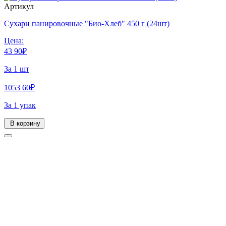
Артикул
Сухари панировочные "Био-Хлеб" 450 г (24шт)
Цена:
43
90
₽
За 1 шт
1053
60
₽
За 1 упак
В корзину