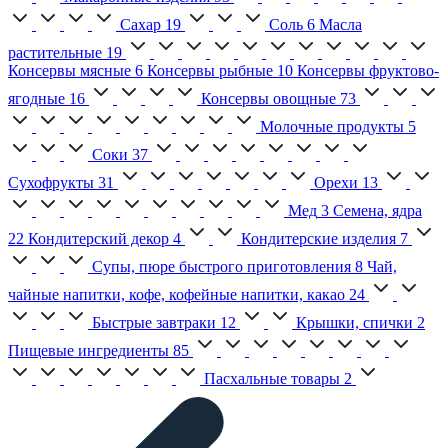
Сахар
19
Соль
6
Масла
растительные
19
Консервы мясные
6
Консервы рыбные
10
Консервы фруктово-
ягодные
16
Консервы овощные
73
Молочные продукты
5
Соки
37
Сухофрукты
31
Орехи
13
Мед
3
Семена, ядра
22
Кондитерский декор
4
Кондитерские изделия
7
Супы, пюре быстрого приготовления
8
Чай,
чайные напитки, кофе, кофейные напитки, какао
24
Быстрые завтраки
12
Крышки, спички
2
Пищевые ингредиенты
85
Пасхальные товары
2