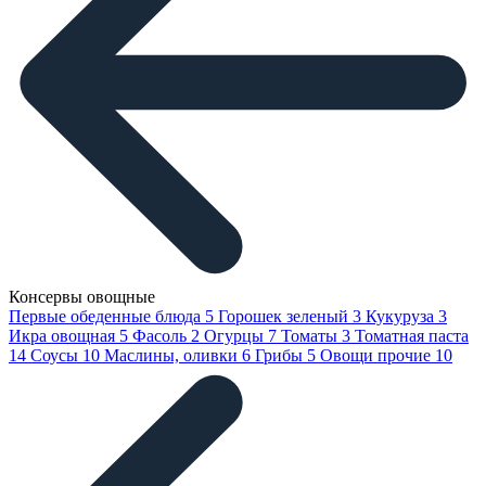
Консервы овощные
Первые обеденные блюда
5
Горошек зеленый
3
Кукуруза
3
Икра овощная
5
Фасоль
2
Огурцы
7
Томаты
3
Томатная паста
14
Соусы
10
Маслины, оливки
6
Грибы
5
Овощи прочие
10