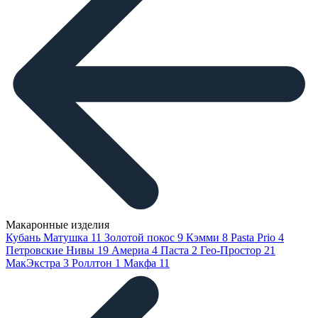
Макаронные изделия
Кубань Матушка
11
Золотой покос
9
Кэмми
8
Pasta Prio
4
Петровские Нивы
19
Америа
4
Паста
2
Гео-Простор
21
МакЭкстра
3
Роллтон
1
Макфа
11