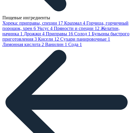
Пищевые ингредиенты
Хорека: приправы, специи
17
Крахмал
4
Горчица, горчичный
порошок, хрен
6
Уксус
4
Пряности и специи
12
Желатин,
начинка
1
Дрожжи
4
Приправы
16
Солод
1
Бульоны быстрого
приготовления
3
Кисели
12
Сухари панировочные
1
Лимонная кислота
2
Ванилин
1
Сода
1