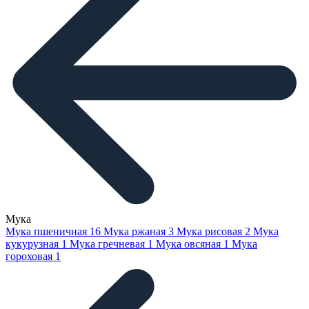
Мука
Мука пшеничная
16
Мука ржаная
3
Мука рисовая
2
Мука
кукурузная
1
Мука гречневая
1
Мука овсяная
1
Мука
гороховая
1