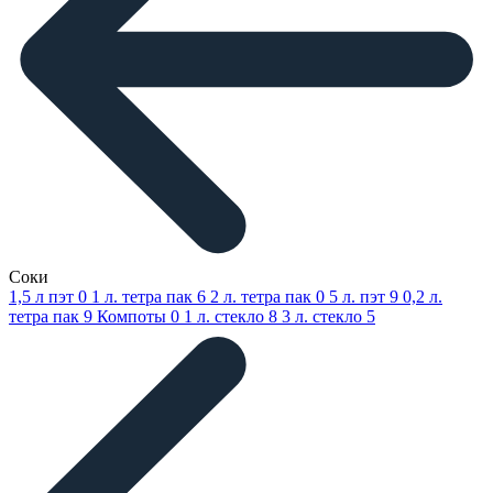
Соки
1,5 л пэт
0
1 л. тетра пак
6
2 л. тетра пак
0
5 л. пэт
9
0,2 л.
тетра пак
9
Компоты
0
1 л. стекло
8
3 л. стекло
5