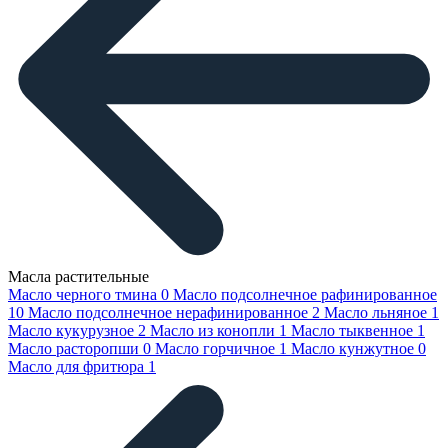
Масла растительные
Масло черного тмина
0
Масло подсолнечное рафинированное
10
Масло подсолнечное нерафинированное
2
Масло льняное
1
Масло кукурузное
2
Масло из конопли
1
Масло тыквенное
1
Масло расторопши
0
Масло горчичное
1
Масло кунжутное
0
Масло для фритюра
1