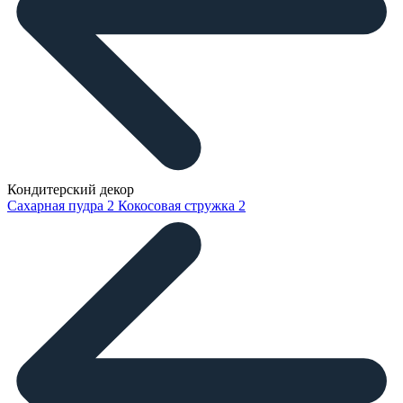
Кондитерский декор
Сахарная пудра
2
Кокосовая стружка
2