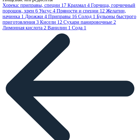
Хорека: приправы, специи
17
Крахмал
4
Горчица, горчичный
порошок, хрен
6
Уксус
4
Пряности и специи
12
Желатин,
начинка
1
Дрожжи
4
Приправы
16
Солод
1
Бульоны быстрого
приготовления
3
Кисели
12
Сухари панировочные
2
Лимонная кислота
2
Ванилин
1
Сода
1