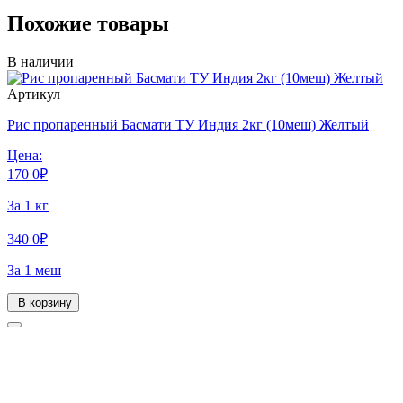
Похожие товары
В наличии
Артикул
Рис пропаренный Басмати ТУ Индия 2кг (10меш) Желтый
Цена:
170
0
₽
За 1 кг
340
0
₽
За 1 меш
В корзину