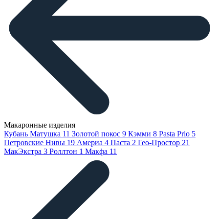
Макаронные изделия
Кубань Матушка
11
Золотой покос
9
Кэмми
8
Pasta Prio
5
Петровские Нивы
19
Америа
4
Паста
2
Гео-Простор
21
МакЭкстра
3
Роллтон
1
Макфа
11