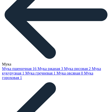
Мука
Мука пшеничная
16
Мука ржаная
3
Мука рисовая
2
Мука
кукурузная
1
Мука гречневая
1
Мука овсяная
0
Мука
гороховая
1