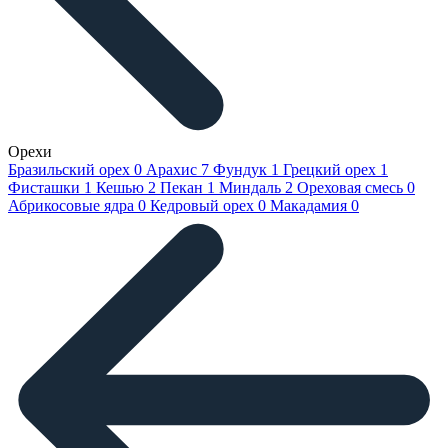
Орехи
Бразильский орех
0
Арахис
7
Фундук
1
Грецкий орех
1
Фисташки
1
Кешью
2
Пекан
1
Миндаль
2
Ореховая смесь
0
Абрикосовые ядра
0
Кедровый орех
0
Макадамия
0