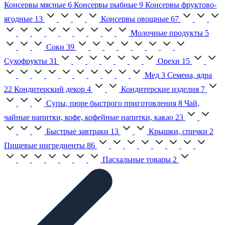
Консервы мясные
6
Консервы рыбные
9
Консервы фруктово-
ягодные
13
Консервы овощные
67
Молочные продукты
5
Соки
39
Сухофрукты
31
Орехи
15
Мед
3
Семена, ядра
22
Кондитерский декор
4
Кондитерские изделия
7
Супы, пюре быстрого приготовления
8
Чай,
чайные напитки, кофе, кофейные напитки, какао
23
Быстрые завтраки
13
Крышки, спички
2
Пищевые ингредиенты
86
Пасхальные товары
2