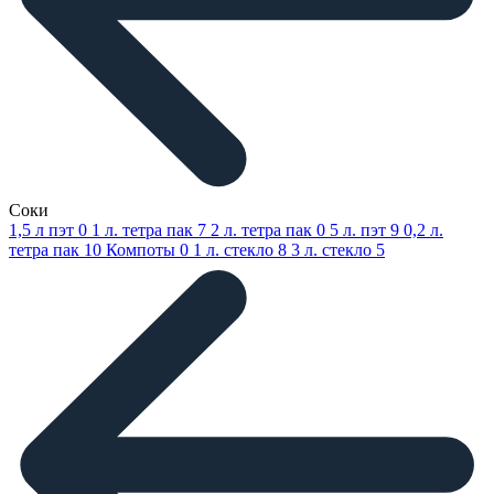
Соки
1,5 л пэт
0
1 л. тетра пак
7
2 л. тетра пак
0
5 л. пэт
9
0,2 л.
тетра пак
10
Компоты
0
1 л. стекло
8
3 л. стекло
5