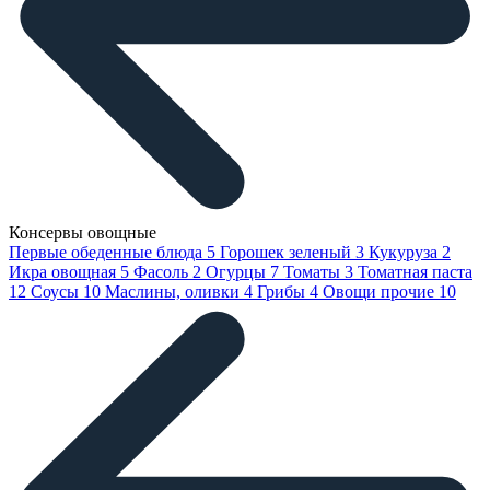
Консервы овощные
Первые обеденные блюда
5
Горошек зеленый
3
Кукуруза
2
Икра овощная
5
Фасоль
2
Огурцы
7
Томаты
3
Томатная паста
12
Соусы
10
Маслины, оливки
4
Грибы
4
Овощи прочие
10