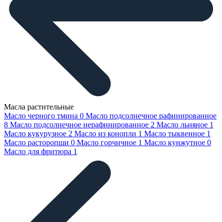
Масла растительные
Масло черного тмина
0
Масло подсолнечное рафинированное
8
Масло подсолнечное нерафинированное
2
Масло льняное
1
Масло кукурузное
2
Масло из конопли
1
Масло тыквенное
1
Масло расторопши
0
Масло горчичное
1
Масло кунжутное
0
Масло для фритюра
1