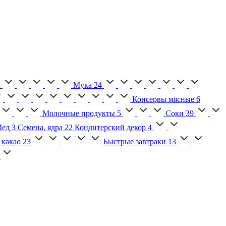
2
Мука
24
Консервы мясные
6
Молочные продукты
5
Соки
39
ед
3
Семена, ядра
22
Кондитерский декор
4
 какао
23
Быстрые завтраки
13
2