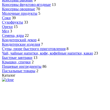
Консервы рыбные
9
Консервы фруктово-ягодные
13
Консервы овощные
70
Молочные продукты
5
Соки
39
Сухофрукты
33
Орехи
15
Мед
3
Семена, ядра
22
Кондитерский декор
4
Кондитерские изделия
7
Супы, пюре быстрого приготовления
8
Чай, чайные напитки, кофе, кофейные напитки, какао
23
Быстрые завтраки
13
Крышки, спички
2
Пищевые ингредиенты
86
Пасхальные товары
2
Каталог