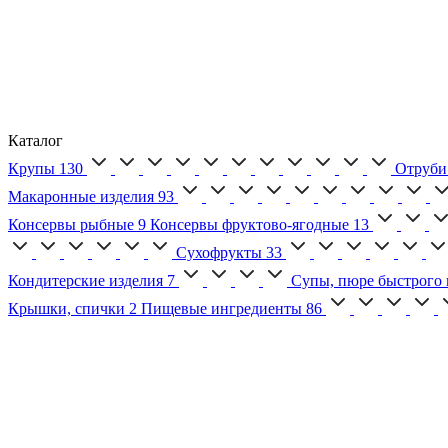
Каталог
Крупы
130
Отруби
Макаронные изделия
93
Консервы рыбные
9
Консервы фруктово-ягодные
13
Сухофрукты
33
Кондитерские изделия
7
Супы, пюре быстрого 
Крышки, спички
2
Пищевые ингредиенты
86