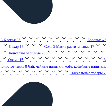
3
Хлопья
35
Бобовые
4
Сахар
17
Соль
5
Масла растительные
17
Консервы овощные
70
Орехи
15
М
приготовления
8
Чай, чайные напитки, кофе, кофейные напитки,
Пасхальные товары