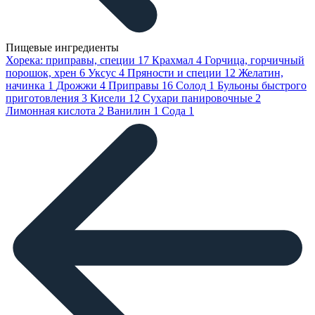
Пищевые ингредиенты
Хорека: приправы, специи
17
Крахмал
4
Горчица, горчичный
порошок, хрен
6
Уксус
4
Пряности и специи
12
Желатин,
начинка
1
Дрожжи
4
Приправы
16
Солод
1
Бульоны быстрого
приготовления
3
Кисели
12
Сухари панировочные
2
Лимонная кислота
2
Ванилин
1
Сода
1