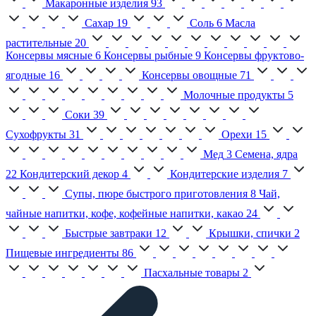
Макаронные изделия
93
Сахар
19
Соль
6
Масла
растительные
20
Консервы мясные
6
Консервы рыбные
9
Консервы фруктово-
ягодные
16
Консервы овощные
71
Молочные продукты
5
Соки
39
Сухофрукты
31
Орехи
15
Мед
3
Семена, ядра
22
Кондитерский декор
4
Кондитерские изделия
7
Супы, пюре быстрого приготовления
8
Чай,
чайные напитки, кофе, кофейные напитки, какао
24
Быстрые завтраки
12
Крышки, спички
2
Пищевые ингредиенты
86
Пасхальные товары
2