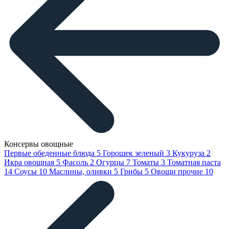
Консервы овощные
Первые обеденные блюда
5
Горошек зеленый
3
Кукуруза
2
Икра овощная
5
Фасоль
2
Огурцы
7
Томаты
3
Томатная паста
14
Соусы
10
Маслины, оливки
5
Грибы
5
Овощи прочие
10