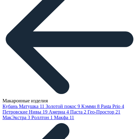
Макаронные изделия
Кубань Матушка
11
Золотой покос
9
Кэмми
8
Pasta Prio
4
Петровские Нивы
19
Америа
4
Паста
2
Гео-Простор
21
МакЭкстра
3
Роллтон
1
Макфа
11