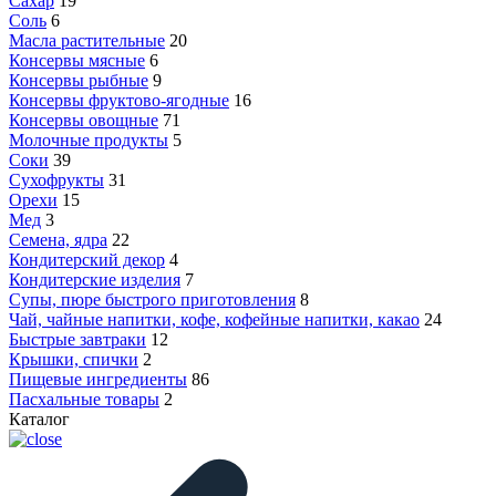
Сахар
19
Соль
6
Масла растительные
20
Консервы мясные
6
Консервы рыбные
9
Консервы фруктово-ягодные
16
Консервы овощные
71
Молочные продукты
5
Соки
39
Сухофрукты
31
Орехи
15
Мед
3
Семена, ядра
22
Кондитерский декор
4
Кондитерские изделия
7
Супы, пюре быстрого приготовления
8
Чай, чайные напитки, кофе, кофейные напитки, какао
24
Быстрые завтраки
12
Крышки, спички
2
Пищевые ингредиенты
86
Пасхальные товары
2
Каталог