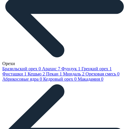
Орехи
Бразильский орех
0
Арахис
7
Фундук
1
Грецкий орех
1
Фисташки
1
Кешью
2
Пекан
1
Миндаль
2
Ореховая смесь
0
Абрикосовые ядра
0
Кедровый орех
0
Макадамия
0