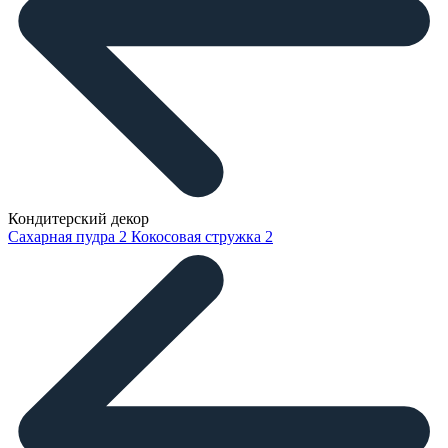
Кондитерский декор
Сахарная пудра
2
Кокосовая стружка
2