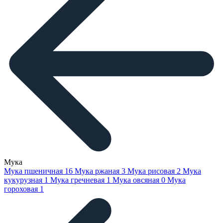
Мука
Мука пшеничная
16
Мука ржаная
3
Мука рисовая
2
Мука
кукурузная
1
Мука гречневая
1
Мука овсяная
0
Мука
гороховая
1