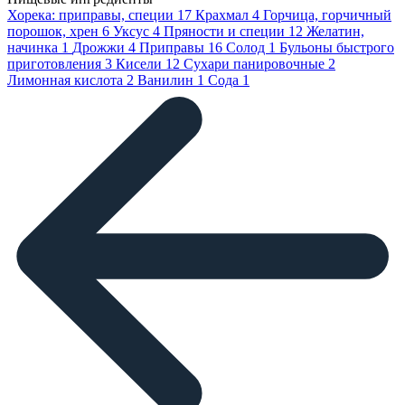
Хорека: приправы, специи
17
Крахмал
4
Горчица, горчичный
порошок, хрен
6
Уксус
4
Пряности и специи
12
Желатин,
начинка
1
Дрожжи
4
Приправы
16
Солод
1
Бульоны быстрого
приготовления
3
Кисели
12
Сухари панировочные
2
Лимонная кислота
2
Ванилин
1
Сода
1