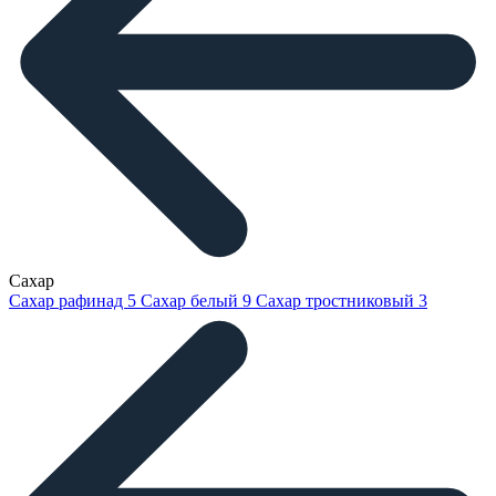
Сахар
Сахар рафинад
5
Сахар белый
9
Сахар тростниковый
3