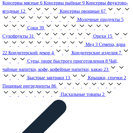
Консервы мясные
6
Консервы рыбные
9
Консервы фруктово-
ягодные
12
Консервы овощные
67
Молочные продукты
5
Соки
39
Сухофрукты
31
Орехи
15
Мед
3
Семена, ядра
22
Кондитерский декор
4
Кондитерские изделия
7
Супы, пюре быстрого приготовления
8
Чай,
чайные напитки, кофе, кофейные напитки, какао
23
Быстрые завтраки
13
Крышки, спички
2
Пищевые ингредиенты
86
Пасхальные товары
2