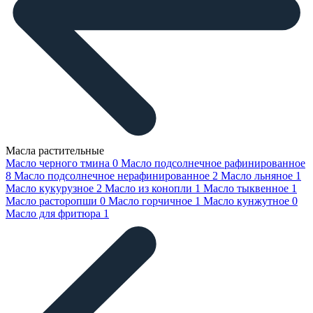
Масла растительные
Масло черного тмина
0
Масло подсолнечное рафинированное
8
Масло подсолнечное нерафинированное
2
Масло льняное
1
Масло кукурузное
2
Масло из конопли
1
Масло тыквенное
1
Масло расторопши
0
Масло горчичное
1
Масло кунжутное
0
Масло для фритюра
1