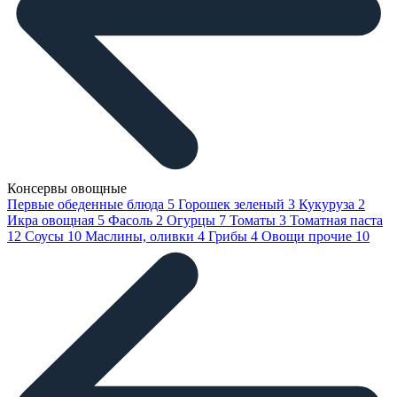
Консервы овощные
Первые обеденные блюда
5
Горошек зеленый
3
Кукуруза
2
Икра овощная
5
Фасоль
2
Огурцы
7
Томаты
3
Томатная паста
12
Соусы
10
Маслины, оливки
4
Грибы
4
Овощи прочие
10