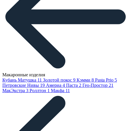
Макаронные изделия
Кубань Матушка
11
Золотой покос
9
Кэмми
8
Pasta Prio
5
Петровские Нивы
19
Америа
4
Паста
2
Гео-Простор
21
МакЭкстра
3
Роллтон
1
Макфа
11