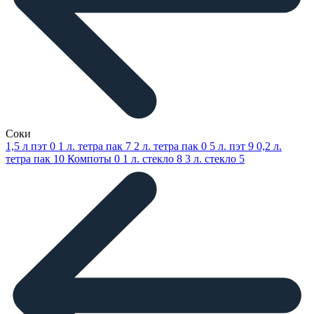
Соки
1,5 л пэт
0
1 л. тетра пак
7
2 л. тетра пак
0
5 л. пэт
9
0,2 л.
тетра пак
10
Компоты
0
1 л. стекло
8
3 л. стекло
5