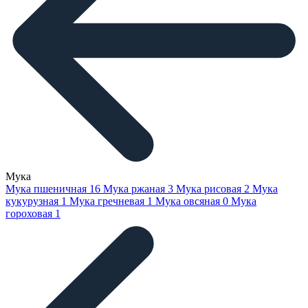
Мука
Мука пшеничная
16
Мука ржаная
3
Мука рисовая
2
Мука
кукурузная
1
Мука гречневая
1
Мука овсяная
0
Мука
гороховая
1