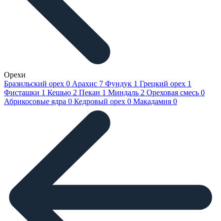
Орехи
Бразильский орех
0
Арахис
7
Фундук
1
Грецкий орех
1
Фисташки
1
Кешью
2
Пекан
1
Миндаль
2
Ореховая смесь
0
Абрикосовые ядра
0
Кедровый орех
0
Макадамия
0