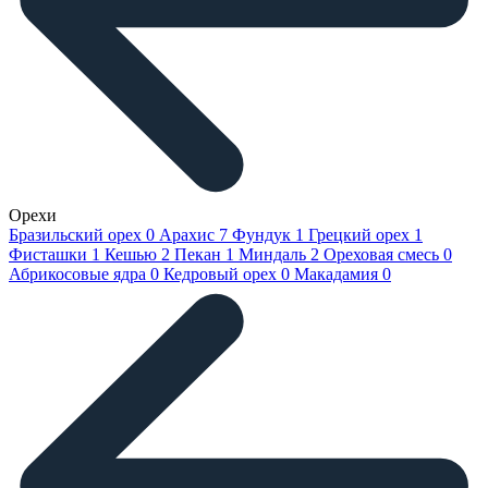
Орехи
Бразильский орех
0
Арахис
7
Фундук
1
Грецкий орех
1
Фисташки
1
Кешью
2
Пекан
1
Миндаль
2
Ореховая смесь
0
Абрикосовые ядра
0
Кедровый орех
0
Макадамия
0