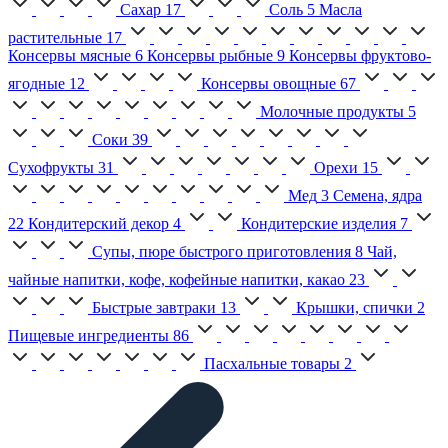
Сахар
17
Соль
5
Масла
растительные
17
Консервы мясные
6
Консервы рыбные
9
Консервы фруктово-
ягодные
12
Консервы овощные
67
Молочные продукты
5
Соки
39
Сухофрукты
31
Орехи
15
Мед
3
Семена, ядра
22
Кондитерский декор
4
Кондитерские изделия
7
Супы, пюре быстрого приготовления
8
Чай,
чайные напитки, кофе, кофейные напитки, какао
23
Быстрые завтраки
13
Крышки, спички
2
Пищевые ингредиенты
86
Пасхальные товары
2