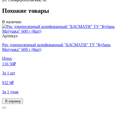
Похожие товары
В наличии
Артикул
Рис длиннозерный шлифованный "БАСМАТИ" ТУ "Кубань
Матушка" 600 г (8шт)
Цена:
116
50
₽
За 1 шт
932
0
₽
За 1 упак
В корзину