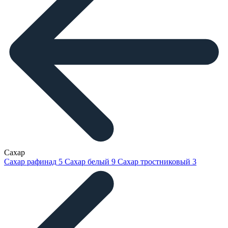
Сахар
Сахар рафинад
5
Сахар белый
9
Сахар тростниковый
3