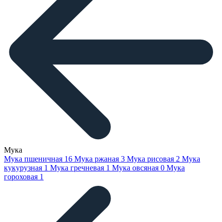
Мука
Мука пшеничная
16
Мука ржаная
3
Мука рисовая
2
Мука
кукурузная
1
Мука гречневая
1
Мука овсяная
0
Мука
гороховая
1