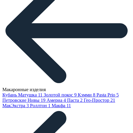
Макаронные изделия
Кубань Матушка
11
Золотой покос
9
Кэмми
8
Pasta Prio
5
Петровские Нивы
19
Америа
4
Паста
2
Гео-Простор
21
МакЭкстра
3
Роллтон
1
Макфа
11