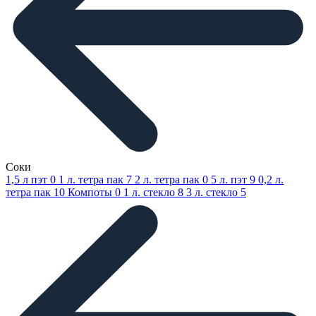
Соки
1,5 л пэт
0
1 л. тетра пак
7
2 л. тетра пак
0
5 л. пэт
9
0,2 л.
тетра пак
10
Компоты
0
1 л. стекло
8
3 л. стекло
5