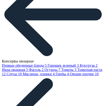
Консервы овощные
Первые обеденные блюда
5
Горошек зеленый
3
Кукуруза
2
Икра овощная
5
Фасоль
2
Огурцы
7
Томаты
3
Томатная паста
12
Соусы
10
Маслины, оливки
4
Грибы
4
Овощи прочие
10