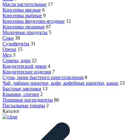
Масла растительные
17
Консервы мясные
6
Консервы рыбные
9
Консервы фруктово-ягодные
12
Консервы овощные
67
Молочные продукты
5
Соки
39
Сухофрукты
31
Орехи
15
Мед
3
Семена, ядра
22
Кондитерский декор
4
Кондитерские изделия
7
Супы, пюре быстрого приготовления
8
Чай, чайные напитки, кофе, кофейные напитки, какао
23
Быстрые завтраки
13
Крышки, спички
2
Пищевые ингредиенты
86
Пасхальные товары
2
Каталог