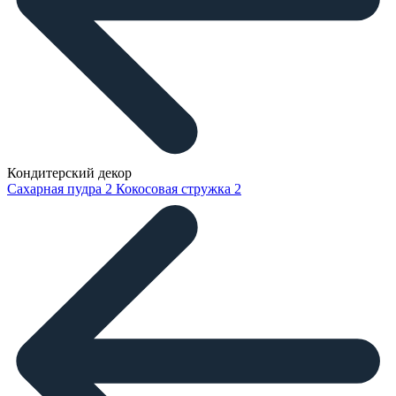
Кондитерский декор
Сахарная пудра
2
Кокосовая стружка
2