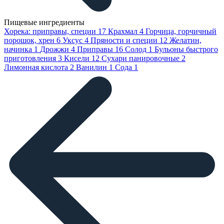
Пищевые ингредиенты
Хорека: приправы, специи
17
Крахмал
4
Горчица, горчичный
порошок, хрен
6
Уксус
4
Пряности и специи
12
Желатин,
начинка
1
Дрожжи
4
Приправы
16
Солод
1
Бульоны быстрого
приготовления
3
Кисели
12
Сухари панировочные
2
Лимонная кислота
2
Ванилин
1
Сода
1