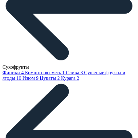
Сухофрукты
Финики
4
Компотная смесь
1
Слива
3
Сушеные фрукты и
ягоды
10
Изюм
9
Цукаты
2
Курага
2