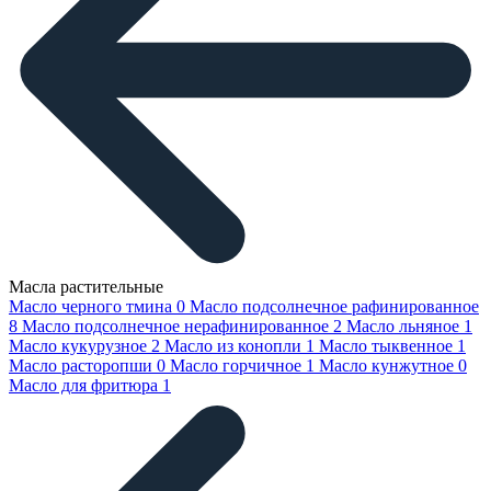
Масла растительные
Масло черного тмина
0
Масло подсолнечное рафинированное
8
Масло подсолнечное нерафинированное
2
Масло льняное
1
Масло кукурузное
2
Масло из конопли
1
Масло тыквенное
1
Масло расторопши
0
Масло горчичное
1
Масло кунжутное
0
Масло для фритюра
1