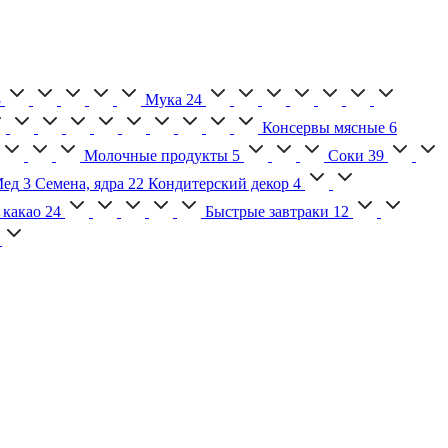
3
Мука
24
Консервы мясные
6
Молочные продукты
5
Соки
39
ед
3
Семена, ядра
22
Кондитерский декор
4
 какао
24
Быстрые завтраки
12
2