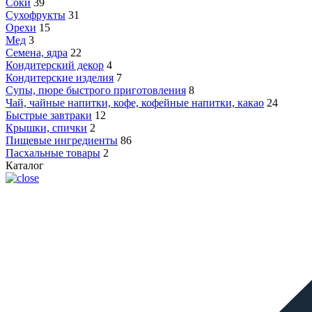
Соки
39
Сухофрукты
31
Орехи
15
Мед
3
Семена, ядра
22
Кондитерский декор
4
Кондитерские изделия
7
Супы, пюре быстрого приготовления
8
Чай, чайные напитки, кофе, кофейные напитки, какао
24
Быстрые завтраки
12
Крышки, спички
2
Пищевые ингредиенты
86
Пасхальные товары
2
Каталог