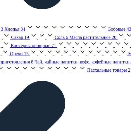
3
Хлопья
34
Бобовые
4
Сахар
19
Соль
6
Масла растительные
20
Консервы овощные
71
Орехи
15
М
приготовления
8
Чай, чайные напитки, кофе, кофейные напитки,
Пасхальные товары