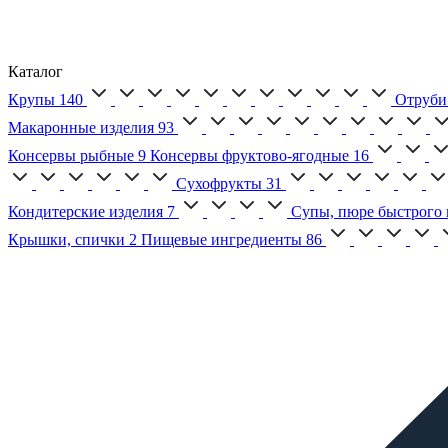
Каталог
Крупы
140
Отруби
Макаронные изделия
93
Консервы рыбные
9
Консервы фруктово-ягодные
16
Сухофрукты
31
Кондитерские изделия
7
Супы, пюре быстрого 
Крышки, спички
2
Пищевые ингредиенты
86