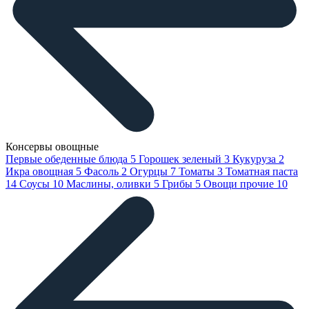
Консервы овощные
Первые обеденные блюда
5
Горошек зеленый
3
Кукуруза
2
Икра овощная
5
Фасоль
2
Огурцы
7
Томаты
3
Томатная паста
14
Соусы
10
Маслины, оливки
5
Грибы
5
Овощи прочие
10