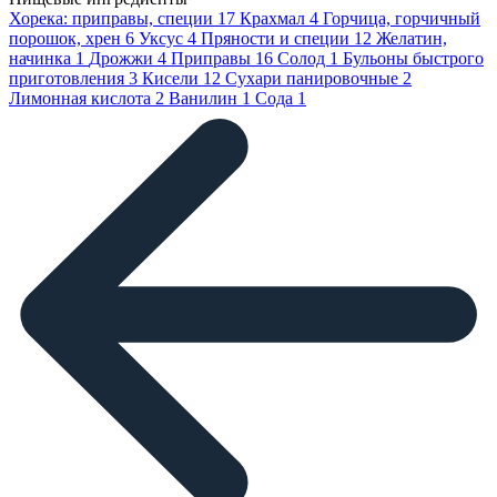
Хорека: приправы, специи
17
Крахмал
4
Горчица, горчичный
порошок, хрен
6
Уксус
4
Пряности и специи
12
Желатин,
начинка
1
Дрожжи
4
Приправы
16
Солод
1
Бульоны быстрого
приготовления
3
Кисели
12
Сухари панировочные
2
Лимонная кислота
2
Ванилин
1
Сода
1