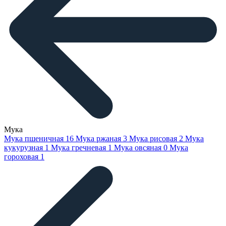
Мука
Мука пшеничная
16
Мука ржаная
3
Мука рисовая
2
Мука
кукурузная
1
Мука гречневая
1
Мука овсяная
0
Мука
гороховая
1