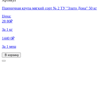
Артикул
Пшеничная крупа мягкий сорт № 2 ТУ "Злато Дона" 50 кг
Цена:
28
80
₽
За 1 кг
1440
0
₽
За 1 меш
В корзину