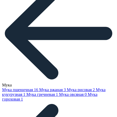
Мука
Мука пшеничная
16
Мука ржаная
3
Мука рисовая
2
Мука
кукурузная
1
Мука гречневая
1
Мука овсяная
0
Мука
гороховая
1