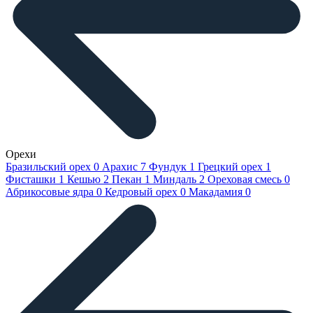
Орехи
Бразильский орех
0
Арахис
7
Фундук
1
Грецкий орех
1
Фисташки
1
Кешью
2
Пекан
1
Миндаль
2
Ореховая смесь
0
Абрикосовые ядра
0
Кедровый орех
0
Макадамия
0