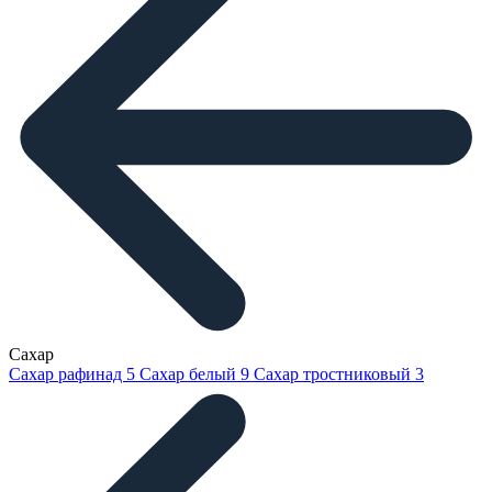
Сахар
Сахар рафинад
5
Сахар белый
9
Сахар тростниковый
3