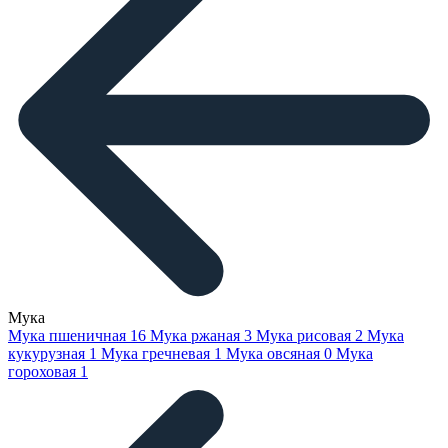
Мука
Мука пшеничная
16
Мука ржаная
3
Мука рисовая
2
Мука
кукурузная
1
Мука гречневая
1
Мука овсяная
0
Мука
гороховая
1