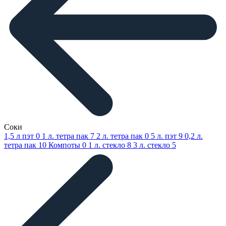
Соки
1,5 л пэт
0
1 л. тетра пак
7
2 л. тетра пак
0
5 л. пэт
9
0,2 л.
тетра пак
10
Компоты
0
1 л. стекло
8
3 л. стекло
5