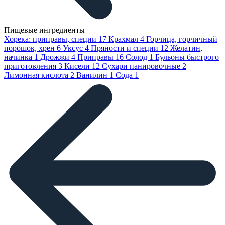
Пищевые ингредиенты
Хорека: приправы, специи
17
Крахмал
4
Горчица, горчичный
порошок, хрен
6
Уксус
4
Пряности и специи
12
Желатин,
начинка
1
Дрожжи
4
Приправы
16
Солод
1
Бульоны быстрого
приготовления
3
Кисели
12
Сухари панировочные
2
Лимонная кислота
2
Ванилин
1
Сода
1