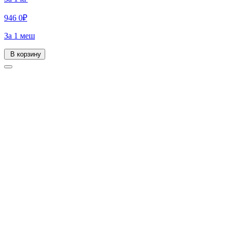
946
0
₽
За 1 меш
В корзину