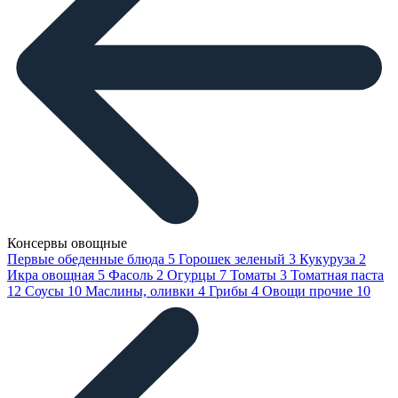
Консервы овощные
Первые обеденные блюда
5
Горошек зеленый
3
Кукуруза
2
Икра овощная
5
Фасоль
2
Огурцы
7
Томаты
3
Томатная паста
12
Соусы
10
Маслины, оливки
4
Грибы
4
Овощи прочие
10