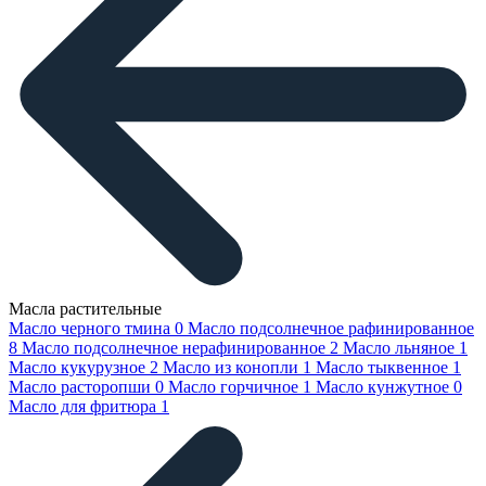
Масла растительные
Масло черного тмина
0
Масло подсолнечное рафинированное
8
Масло подсолнечное нерафинированное
2
Масло льняное
1
Масло кукурузное
2
Масло из конопли
1
Масло тыквенное
1
Масло расторопши
0
Масло горчичное
1
Масло кунжутное
0
Масло для фритюра
1