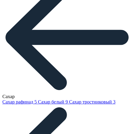
Сахар
Сахар рафинад
5
Сахар белый
9
Сахар тростниковый
3