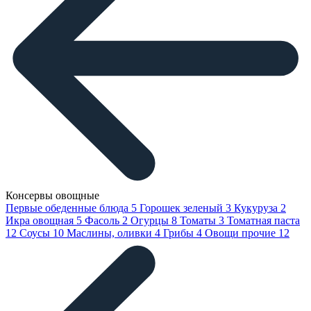
Консервы овощные
Первые обеденные блюда
5
Горошек зеленый
3
Кукуруза
2
Икра овощная
5
Фасоль
2
Огурцы
8
Томаты
3
Томатная паста
12
Соусы
10
Маслины, оливки
4
Грибы
4
Овощи прочие
12