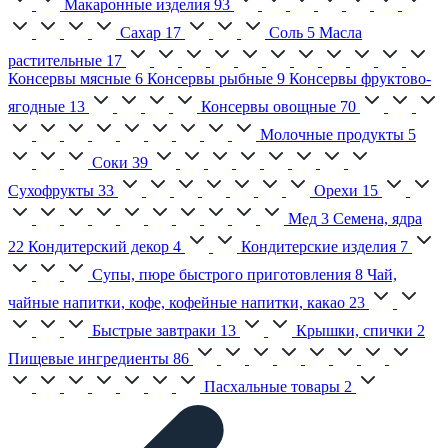
Макаронные изделия
93
Сахар
17
Соль
5
Масла
растительные
17
Консервы мясные
6
Консервы рыбные
9
Консервы фруктово-
ягодные
13
Консервы овощные
70
Молочные продукты
5
Соки
39
Сухофрукты
33
Орехи
15
Мед
3
Семена, ядра
22
Кондитерский декор
4
Кондитерские изделия
7
Супы, пюре быстрого приготовления
8
Чай,
чайные напитки, кофе, кофейные напитки, какао
23
Быстрые завтраки
13
Крышки, спички
2
Пищевые ингредиенты
86
Пасхальные товары
2