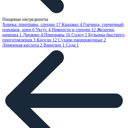
Пищевые ингредиенты
Хорека: приправы, специи
17
Крахмал
4
Горчица, горчичный
порошок, хрен
6
Уксус
4
Пряности и специи
12
Желатин,
начинка
1
Дрожжи
4
Приправы
16
Солод
1
Бульоны быстрого
приготовления
3
Кисели
12
Сухари панировочные
2
Лимонная кислота
2
Ванилин
1
Сода
1