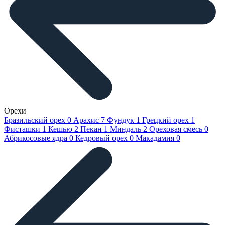
Орехи
Бразильский орех
0
Арахис
7
Фундук
1
Грецкий орех
1
Фисташки
1
Кешью
2
Пекан
1
Миндаль
2
Ореховая смесь
0
Абрикосовые ядра
0
Кедровый орех
0
Макадамия
0