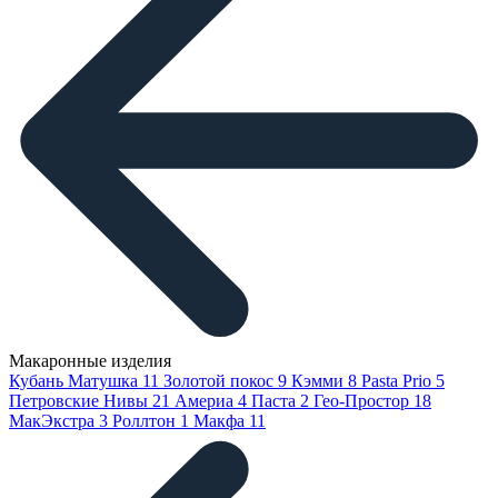
Макаронные изделия
Кубань Матушка
11
Золотой покос
9
Кэмми
8
Pasta Prio
5
Петровские Нивы
21
Америа
4
Паста
2
Гео-Простор
18
МакЭкстра
3
Роллтон
1
Макфа
11