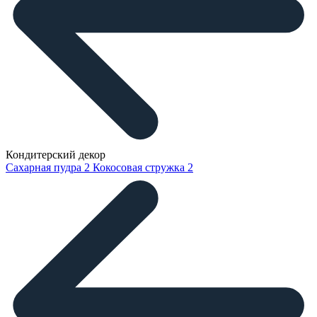
Кондитерский декор
Сахарная пудра
2
Кокосовая стружка
2