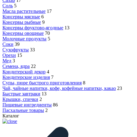
Сахар
17
Соль
5
Масла растительные
17
Консервы мясные
6
Консервы рыбные
9
Консервы фруктово-ягодные
13
Консервы овощные
70
Молочные продукты
5
Соки
39
Сухофрукты
33
Орехи
15
Мед
3
Семена, ядра
22
Кондитерский декор
4
Кондитерские изделия
7
Супы, пюре быстрого приготовления
8
Чай, чайные напитки, кофе, кофейные напитки, какао
23
Быстрые завтраки
13
Крышки, спички
2
Пищевые ингредиенты
86
Пасхальные товары
2
Каталог