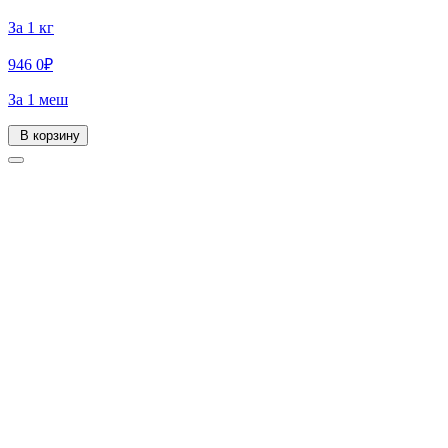
За 1 кг
946
0
₽
За 1 меш
В корзину