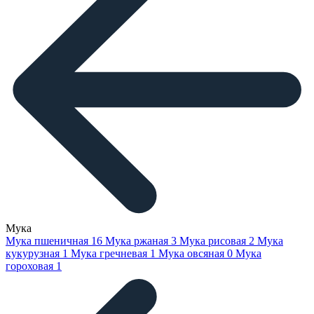
Мука
Мука пшеничная
16
Мука ржаная
3
Мука рисовая
2
Мука
кукурузная
1
Мука гречневая
1
Мука овсяная
0
Мука
гороховая
1