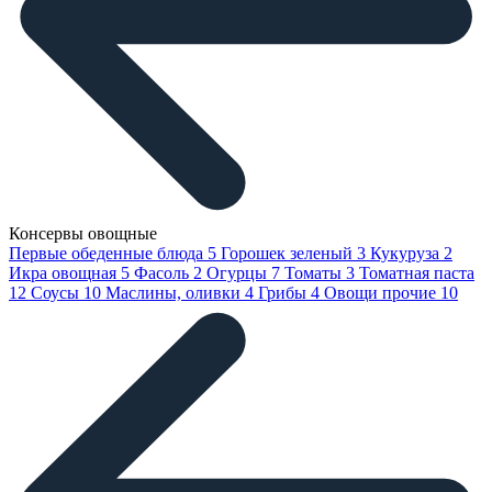
Консервы овощные
Первые обеденные блюда
5
Горошек зеленый
3
Кукуруза
2
Икра овощная
5
Фасоль
2
Огурцы
7
Томаты
3
Томатная паста
12
Соусы
10
Маслины, оливки
4
Грибы
4
Овощи прочие
10