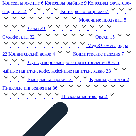
Консервы мясные
6
Консервы рыбные
9
Консервы фруктово-
ягодные
12
Консервы овощные
67
Молочные продукты
5
Соки
39
Сухофрукты
32
Орехи
15
Мед
3
Семена, ядра
22
Кондитерский декор
4
Кондитерские изделия
7
Супы, пюре быстрого приготовления
8
Чай,
чайные напитки, кофе, кофейные напитки, какао
23
Быстрые завтраки
13
Крышки, спички
2
Пищевые ингредиенты
86
Пасхальные товары
2