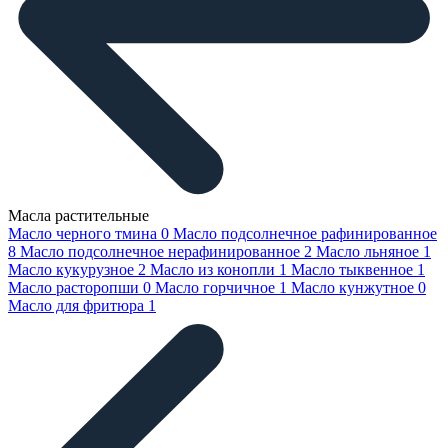
Масла растительные
Масло черного тмина
0
Масло подсолнечное рафинированное
8
Масло подсолнечное нерафинированное
2
Масло льняное
1
Масло кукурузное
2
Масло из конопли
1
Масло тыквенное
1
Масло расторопши
0
Масло горчичное
1
Масло кунжутное
0
Масло для фритюра
1