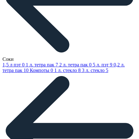
Соки
1,5 л пэт
0
1 л. тетра пак
7
2 л. тетра пак
0
5 л. пэт
9
0,2 л.
тетра пак
10
Компоты
0
1 л. стекло
8
3 л. стекло
5