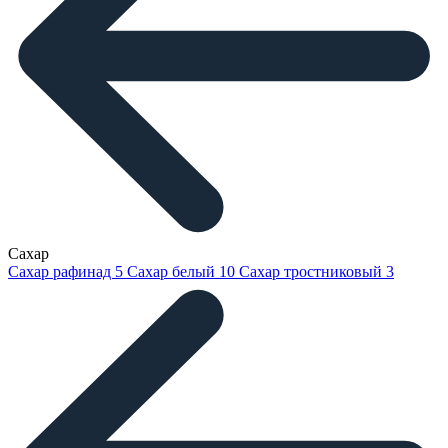
Сахар
Сахар рафинад
5
Сахар белый
10
Сахар тростниковый
3