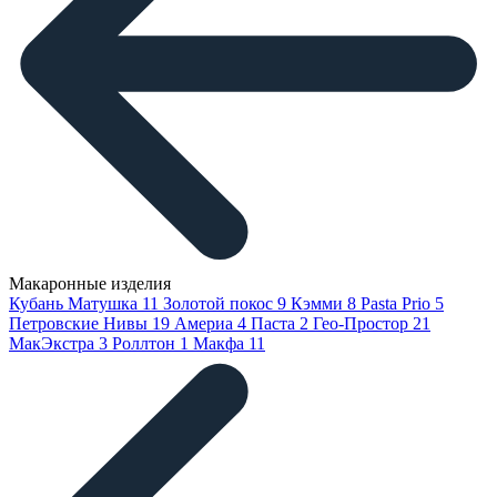
Макаронные изделия
Кубань Матушка
11
Золотой покос
9
Кэмми
8
Pasta Prio
5
Петровские Нивы
19
Америа
4
Паста
2
Гео-Простор
21
МакЭкстра
3
Роллтон
1
Макфа
11