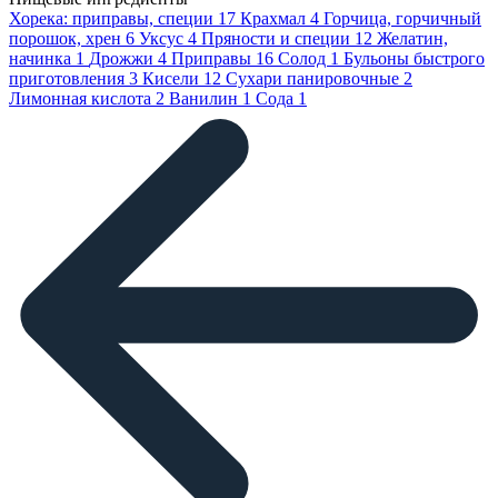
Хорека: приправы, специи
17
Крахмал
4
Горчица, горчичный
порошок, хрен
6
Уксус
4
Пряности и специи
12
Желатин,
начинка
1
Дрожжи
4
Приправы
16
Солод
1
Бульоны быстрого
приготовления
3
Кисели
12
Сухари панировочные
2
Лимонная кислота
2
Ванилин
1
Сода
1