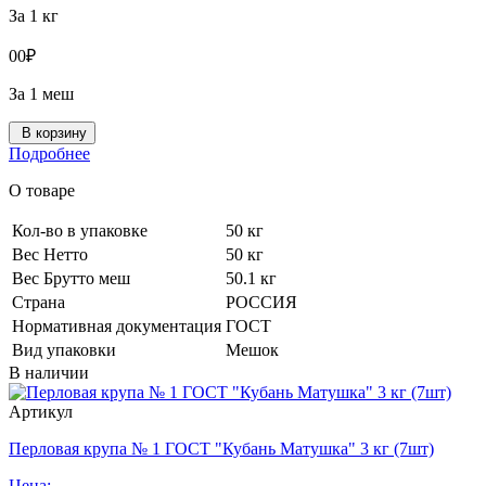
За 1 кг
0
0
₽
За 1 меш
В корзину
Подробнее
О товаре
Кол-во в упаковке
50 кг
Вес Нетто
50 кг
Вес Брутто меш
50.1 кг
Страна
РОССИЯ
Нормативная документация
ГОСТ
Вид упаковки
Мешок
В наличии
Артикул
Перловая крупа № 1 ГОСТ "Кубань Матушка" 3 кг (7шт)
Цена: