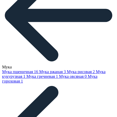
Мука
Мука пшеничная
16
Мука ржаная
3
Мука рисовая
2
Мука
кукурузная
1
Мука гречневая
1
Мука овсяная
0
Мука
гороховая
1