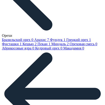
Орехи
Бразильский орех
0
Арахис
7
Фундук
1
Грецкий орех
1
Фисташки
1
Кешью
2
Пекан
1
Миндаль
2
Ореховая смесь
0
Абрикосовые ядра
0
Кедровый орех
0
Макадамия
0