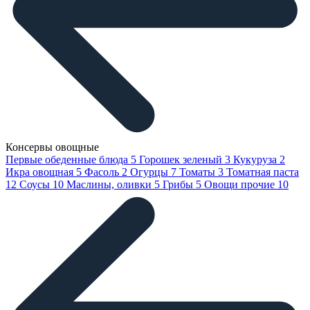
Консервы овощные
Первые обеденные блюда
5
Горошек зеленый
3
Кукуруза
2
Икра овощная
5
Фасоль
2
Огурцы
7
Томаты
3
Томатная паста
12
Соусы
10
Маслины, оливки
5
Грибы
5
Овощи прочие
10