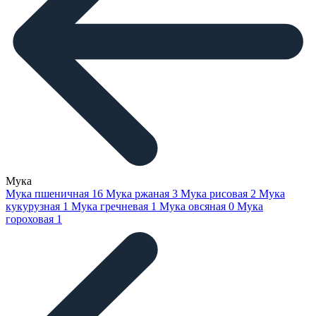
Мука
Мука пшеничная
16
Мука ржаная
3
Мука рисовая
2
Мука
кукурузная
1
Мука гречневая
1
Мука овсяная
0
Мука
гороховая
1