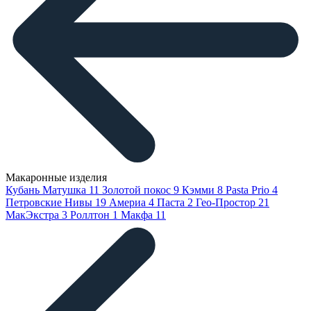
Макаронные изделия
Кубань Матушка
11
Золотой покос
9
Кэмми
8
Pasta Prio
4
Петровские Нивы
19
Америа
4
Паста
2
Гео-Простор
21
МакЭкстра
3
Роллтон
1
Макфа
11