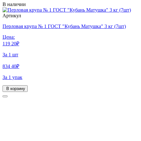
В наличии
Артикул
Перловая крупа № 1 ГОСТ "Кубань Матушка" 3 кг (7шт)
Цена:
119
20
₽
За 1 шт
834
40
₽
За 1 упак
В корзину