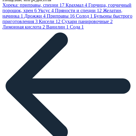
Хорека: приправы, специи
17
Крахмал
4
Горчица, горчичный
порошок, хрен
6
Уксус
4
Пряности и специи
12
Желатин,
начинка
1
Дрожжи
4
Приправы
16
Солод
1
Бульоны быстрого
приготовления
3
Кисели
12
Сухари панировочные
2
Лимонная кислота
2
Ванилин
1
Сода
1