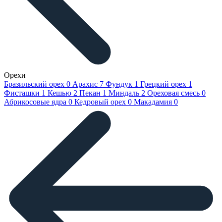
Орехи
Бразильский орех
0
Арахис
7
Фундук
1
Грецкий орех
1
Фисташки
1
Кешью
2
Пекан
1
Миндаль
2
Ореховая смесь
0
Абрикосовые ядра
0
Кедровый орех
0
Макадамия
0