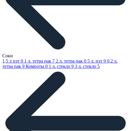
Соки
1,5 л пэт
0
1 л. тетра пак
7
2 л. тетра пак
0
5 л. пэт
9
0,2 л.
тетра пак
9
Компоты
0
1 л. стекло
9
3 л. стекло
5