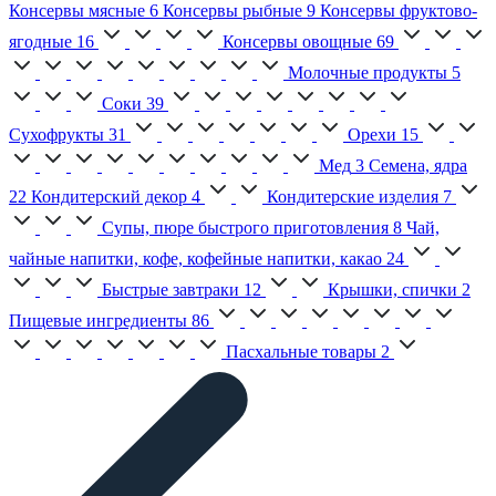
Консервы мясные
6
Консервы рыбные
9
Консервы фруктово-
ягодные
16
Консервы овощные
69
Молочные продукты
5
Соки
39
Сухофрукты
31
Орехи
15
Мед
3
Семена, ядра
22
Кондитерский декор
4
Кондитерские изделия
7
Супы, пюре быстрого приготовления
8
Чай,
чайные напитки, кофе, кофейные напитки, какао
24
Быстрые завтраки
12
Крышки, спички
2
Пищевые ингредиенты
86
Пасхальные товары
2