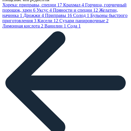
Хорека: приправы, специи
17
Крахмал
4
Горчица, горчичный
порошок, хрен
6
Уксус
4
Пряности и специи
12
Желатин,
начинка
1
Дрожжи
4
Приправы
16
Солод
1
Бульоны быстрого
приготовления
3
Кисели
12
Сухари панировочные
2
Лимонная кислота
2
Ванилин
1
Сода
1