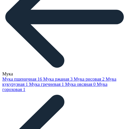
Мука
Мука пшеничная
16
Мука ржаная
3
Мука рисовая
2
Мука
кукурузная
1
Мука гречневая
1
Мука овсяная
0
Мука
гороховая
1