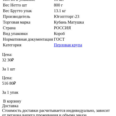
Вес Нетто шт
800 г
Вес Брутто упак
13.1 кг
Производитель
Югоптторг-23
Торговая марка
Кубань Матушка
Страна
РОССИЯ
Вид упаковки
Короб
Нормативная документация
ГОСТ
Категория
Перловая крупа
Цена:
32
30
₽
За 1 шт
Цена:
516
80
₽
За 1 упак
В корзину
Доставка
Стоимость доставки расчитывается индивидуально, зависит
от региона вашего проживания и объема заказа