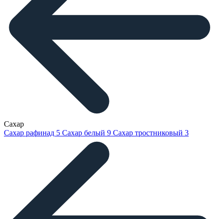
Сахар
Сахар рафинад
5
Сахар белый
9
Сахар тростниковый
3