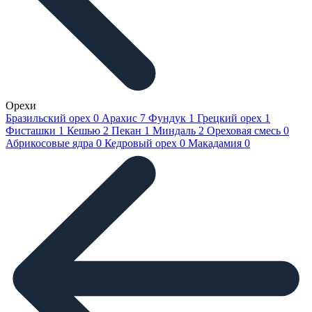
Орехи
Бразильский орех
0
Арахис
7
Фундук
1
Грецкий орех
1
Фисташки
1
Кешью
2
Пекан
1
Миндаль
2
Ореховая смесь
0
Абрикосовые ядра
0
Кедровый орех
0
Макадамия
0