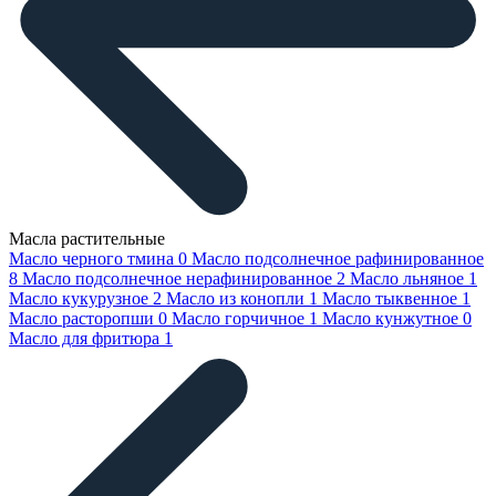
Масла растительные
Масло черного тмина
0
Масло подсолнечное рафинированное
8
Масло подсолнечное нерафинированное
2
Масло льняное
1
Масло кукурузное
2
Масло из конопли
1
Масло тыквенное
1
Масло расторопши
0
Масло горчичное
1
Масло кунжутное
0
Масло для фритюра
1