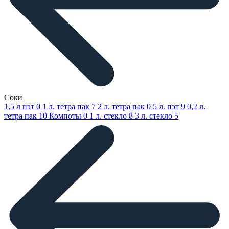
Соки
1,5 л пэт
0
1 л. тетра пак
7
2 л. тетра пак
0
5 л. пэт
9
0,2 л.
тетра пак
10
Компоты
0
1 л. стекло
8
3 л. стекло
5