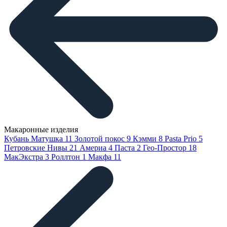
Макаронные изделия
Кубань Матушка
11
Золотой покос
9
Кэмми
8
Pasta Prio
5
Петровские Нивы
21
Америа
4
Паста
2
Гео-Простор
18
МакЭкстра
3
Роллтон
1
Макфа
11