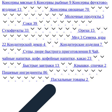
Консервы мясные
6
Консервы рыбные
9
Консервы фруктово-
ягодные
13
Консервы овощные
70
Молочные продукты
5
Соки
39
Сухофрукты
33
Орехи
15
Мед
3
Семена, ядра
22
Кондитерский декор
4
Кондитерские изделия
7
Супы, пюре быстрого приготовления
8
Чай,
чайные напитки, кофе, кофейные напитки, какао
23
Быстрые завтраки
13
Крышки, спички
2
Пищевые ингредиенты
86
Пасхальные товары
2