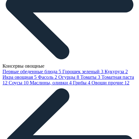
Консервы овощные
Первые обеденные блюда
5
Горошек зеленый
3
Кукуруза
2
Икра овощная
5
Фасоль
2
Огурцы
8
Томаты
3
Томатная паста
12
Соусы
10
Маслины, оливки
4
Грибы
4
Овощи прочие
12