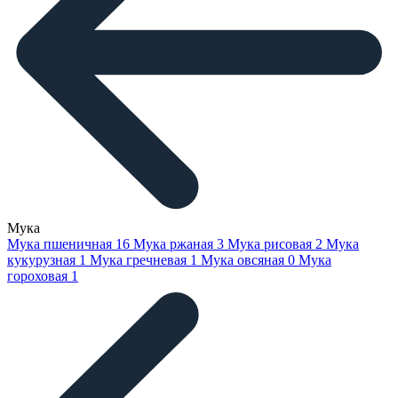
Мука
Мука пшеничная
16
Мука ржаная
3
Мука рисовая
2
Мука
кукурузная
1
Мука гречневая
1
Мука овсяная
0
Мука
гороховая
1