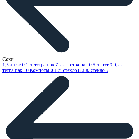
Соки
1,5 л пэт
0
1 л. тетра пак
7
2 л. тетра пак
0
5 л. пэт
9
0,2 л.
тетра пак
10
Компоты
0
1 л. стекло
8
3 л. стекло
5