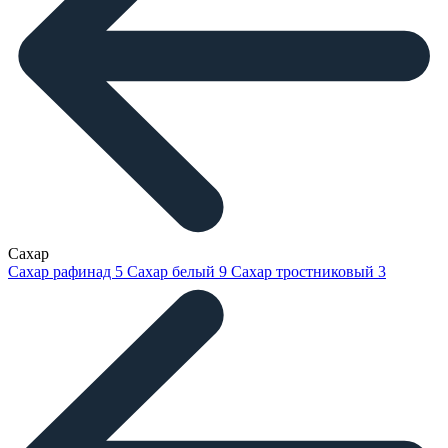
Сахар
Сахар рафинад
5
Сахар белый
9
Сахар тростниковый
3