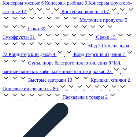
Консервы мясные
6
Консервы рыбные
9
Консервы фруктово-
ягодные
12
Консервы овощные
67
Молочные продукты
5
Соки
39
Сухофрукты
31
Орехи
15
Мед
3
Семена, ядра
22
Кондитерский декор
4
Кондитерские изделия
7
Супы, пюре быстрого приготовления
8
Чай,
чайные напитки, кофе, кофейные напитки, какао
23
Быстрые завтраки
13
Крышки, спички
2
Пищевые ингредиенты
86
Пасхальные товары
2