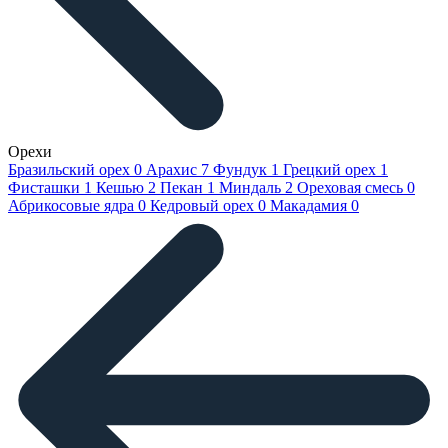
Орехи
Бразильский орех
0
Арахис
7
Фундук
1
Грецкий орех
1
Фисташки
1
Кешью
2
Пекан
1
Миндаль
2
Ореховая смесь
0
Абрикосовые ядра
0
Кедровый орех
0
Макадамия
0