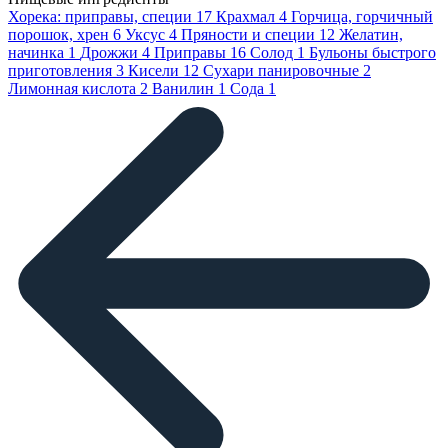
Хорека: приправы, специи
17
Крахмал
4
Горчица, горчичный
порошок, хрен
6
Уксус
4
Пряности и специи
12
Желатин,
начинка
1
Дрожжи
4
Приправы
16
Солод
1
Бульоны быстрого
приготовления
3
Кисели
12
Сухари панировочные
2
Лимонная кислота
2
Ванилин
1
Сода
1