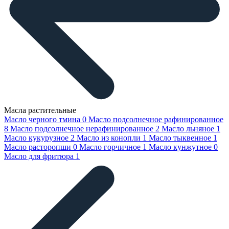
Масла растительные
Масло черного тмина
0
Масло подсолнечное рафинированное
8
Масло подсолнечное нерафинированное
2
Масло льняное
1
Масло кукурузное
2
Масло из конопли
1
Масло тыквенное
1
Масло расторопши
0
Масло горчичное
1
Масло кунжутное
0
Масло для фритюра
1