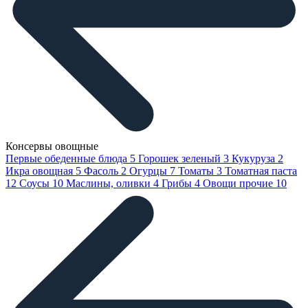
Консервы овощные
Первые обеденные блюда
5
Горошек зеленый
3
Кукуруза
2
Икра овощная
5
Фасоль
2
Огурцы
7
Томаты
3
Томатная паста
12
Соусы
10
Маслины, оливки
4
Грибы
4
Овощи прочие
10