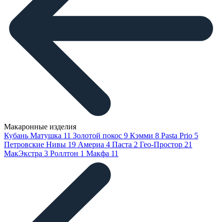
Макаронные изделия
Кубань Матушка
11
Золотой покос
9
Кэмми
8
Pasta Prio
5
Петровские Нивы
19
Америа
4
Паста
2
Гео-Простор
21
МакЭкстра
3
Роллтон
1
Макфа
11