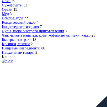
Соки
39
Сухофрукты
33
Орехи
15
Мед
3
Семена, ядра
22
Кондитерский декор
4
Кондитерские изделия
7
Супы, пюре быстрого приготовления
8
Чай, чайные напитки, кофе, кофейные напитки, какао
23
Быстрые завтраки
13
Крышки, спички
2
Пищевые ингредиенты
86
Пасхальные товары
2
Каталог