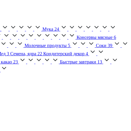
2
Мука
24
Консервы мясные
6
Молочные продукты
5
Соки
39
ед
3
Семена, ядра
22
Кондитерский декор
4
 какао
23
Быстрые завтраки
13
2