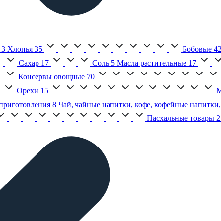
3
Хлопья
35
Бобовые
4
Сахар
17
Соль
5
Масла растительные
17
Консервы овощные
70
Орехи
15
М
приготовления
8
Чай, чайные напитки, кофе, кофейные напитки,
Пасхальные товары