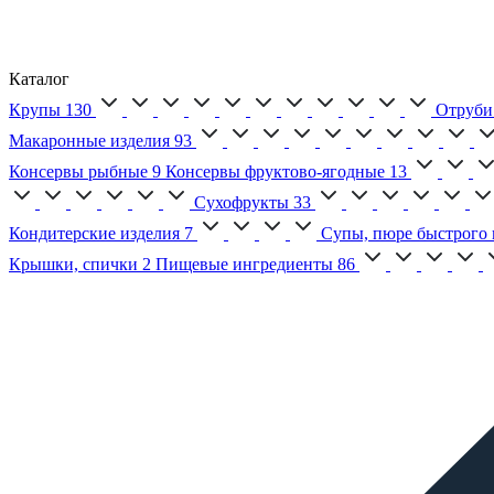
Каталог
Крупы
130
Отруби
Макаронные изделия
93
Консервы рыбные
9
Консервы фруктово-ягодные
13
Сухофрукты
33
Кондитерские изделия
7
Супы, пюре быстрого 
Крышки, спички
2
Пищевые ингредиенты
86