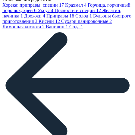
Хорека: приправы, специи
17
Крахмал
4
Горчица, горчичный
порошок, хрен
6
Уксус
4
Пряности и специи
12
Желатин,
начинка
1
Дрожжи
4
Приправы
16
Солод
1
Бульоны быстрого
приготовления
3
Кисели
12
Сухари панировочные
2
Лимонная кислота
2
Ванилин
1
Сода
1