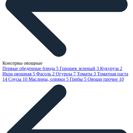
Консервы овощные
Первые обеденные блюда
5
Горошек зеленый
3
Кукуруза
2
Икра овощная
5
Фасоль
2
Огурцы
7
Томаты
3
Томатная паста
14
Соусы
10
Маслины, оливки
5
Грибы
5
Овощи прочие
10