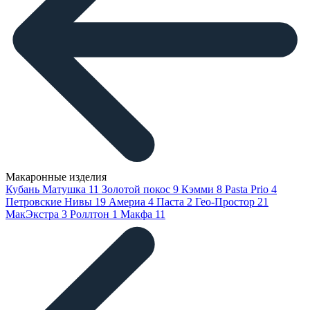
Макаронные изделия
Кубань Матушка
11
Золотой покос
9
Кэмми
8
Pasta Prio
4
Петровские Нивы
19
Америа
4
Паста
2
Гео-Простор
21
МакЭкстра
3
Роллтон
1
Макфа
11