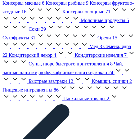
Консервы мясные
6
Консервы рыбные
9
Консервы фруктово-
ягодные
16
Консервы овощные
71
Молочные продукты
5
Соки
39
Сухофрукты
31
Орехи
15
Мед
3
Семена, ядра
22
Кондитерский декор
4
Кондитерские изделия
7
Супы, пюре быстрого приготовления
8
Чай,
чайные напитки, кофе, кофейные напитки, какао
24
Быстрые завтраки
12
Крышки, спички
2
Пищевые ингредиенты
86
Пасхальные товары
2