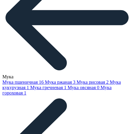
Мука
Мука пшеничная
16
Мука ржаная
3
Мука рисовая
2
Мука
кукурузная
1
Мука гречневая
1
Мука овсяная
0
Мука
гороховая
1