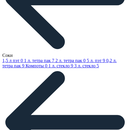
Соки
1,5 л пэт
0
1 л. тетра пак
7
2 л. тетра пак
0
5 л. пэт
9
0,2 л.
тетра пак
9
Компоты
0
1 л. стекло
9
3 л. стекло
5