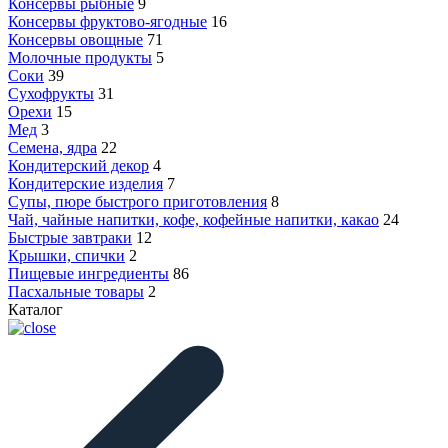
Консервы рыбные
9
Консервы фруктово-ягодные
16
Консервы овощные
71
Молочные продукты
5
Соки
39
Сухофрукты
31
Орехи
15
Мед
3
Семена, ядра
22
Кондитерский декор
4
Кондитерские изделия
7
Супы, пюре быстрого приготовления
8
Чай, чайные напитки, кофе, кофейные напитки, какао
24
Быстрые завтраки
12
Крышки, спички
2
Пищевые ингредиенты
86
Пасхальные товары
2
Каталог