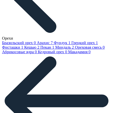
Орехи
Бразильский орех
0
Арахис
7
Фундук
1
Грецкий орех
1
Фисташки
1
Кешью
2
Пекан
1
Миндаль
2
Ореховая смесь
0
Абрикосовые ядра
0
Кедровый орех
0
Макадамия
0